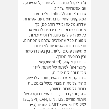
(3) לקבל הגנה גדולה יותר על ההשקעה
עם אפשרויות שדרוג:
סדרת InfiniiVision X כוללת את
המשקפים היחידים בתחומם עם אפשרות
שדרוג מלאה (כולל רוחב פס) כך
שמהנדסים וטכנאים יכולים לרכוש את
כל שנדרש להם כיום, ולהוסיף יכולות
מגוונות ככל שהצרכים שלהם מתפתחים.
חבילות תוכנה אפשריות למדידות
מוסיפות פונקציונליות, בין בעת הרכישה
ובין בהופעת הצורך:
– זיכרון מקטעי (segmented
memory) לניתוח של אותות לייזר,
מכ”ם וחבילות טוריות;
– בדיקת מסכה בהאצת חומרה לביצוע
מהיר של ניתוח עובר/ נכשל באמצעות
צורות גל טובות ידועות;
– פענוח קידוד ועירור בהאצת חומרה של
אותות טוריים I2C, SPI, CAN, LIN, I2S,
RS-232 וממשקי UART אחרים (קיים