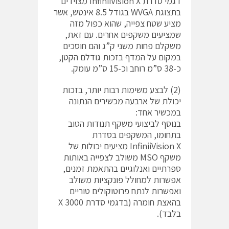
דגמי סדרת InfiniiVision X מצוידים
בתצוגת WVGA בגודל 8.5 אינטש, אשר
מציע שטח צפייה, שהוא כפול מזה
שמציעים משקפים אחרים. עם זאת,
משקלם פחות משני ק”ג והם חוסכים
במקום על המדף בזכות גודלם הקטן,
כ-38 ס”מ רוחב וכ-15 ס”מ עומק.
(2) לבצע משימות רבות יותר, בזכות
יכולת של ארבעה מכשירים הנתונה
במכשיר אחד:
בנוסף לביצועי משקף תנודות הטוב
בתחומו, המשקפים בסדרת
InfiniiVision X מציעים יכולות של
משקף MSO משולב לצפייה באותות
ספרתיים ואנלוגיים בהתאמת זמנים,
אפשרות למחולל פונקציות משולב
ואפשרות לנתח פרוטוקולים טוריים
בהאצת חומרה (בדגמי סדרת 3000 X
בלבד).