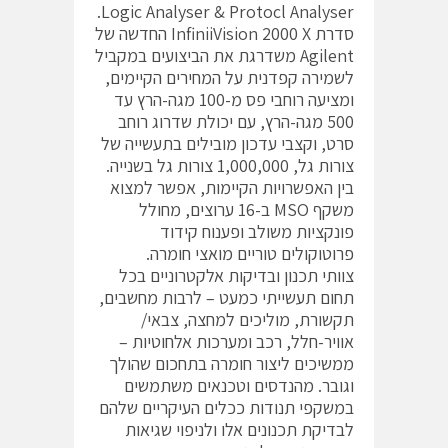
Logic Analyser & Protocl Analyser.
סדרת InfiniiVision 2000 X החדשה של
Agilent משדרגת את הביצועים במקביל
לשמירה קפדנית על המחירים הקיימים,
ומציעה רוחבי פס מ-100 מגה-הרץ עד
500 מגה-הרץ, עם יכולת שדרוג רוחב
סרט, וקצבי עדכון מובילים בתעשייה של
צורות גל, 1,000,000 צורות גל בשנייה.
בין האפשרויות הקיימות, אפשר למצוא
משקף MSO ב-16 ערוצים, מחולל
פונקציות משולב ופענוח קידוד
פרוטוקולים טוריים מואצי חומרה.
צוותי תכנון ובדיקות אלקטרוניים בכל
תחום תעשייתי כמעט – לרבות מחשבים,
תקשורת, מוליכים למחצה, צבאי/
אוויר-חלל, רכב ומערכות אלחוטיות –
ממשיכים ליצור חומרה בתחכום שהולך
וגובר. מהנדסים וטכנאים משתמשים
במשקפי תנודות ככלים העיקריים שלהם
לבדיקת תכנונים אלו ולניפוי שגיאות