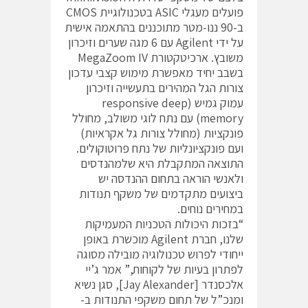
פועלים מעגלי ASIC בטכנולוגיית CMOS
ב-90 ננו-מטר מתוכננים בהתאמה אישית
על ידי Agilent עם 6 מגה שערים וזיכרון
משובץ. ארכיטקטורת MegaZoom IV
בשבב יחיד מאפשרת מימוש קצבי עדכון
צורות הגל המהירים בתעשייה וזיכרון
עמוק גמיש (responsive deep
memory) עם נתח לוגי משולב, מחולל
פונקציות (מחולל צורות גל אקראיות)
ועם פונקציונליות של נתח פרוטוקולים.
התוצאה המתקבלת היא שלמהנדסים
ולאנשי הוראה בתחום ההנדסה יש
ביצועים מתקדמים של משקף תנודות
במחירים נוחים.
“בזכות היכולות הטכניות המעמיקות
שלנו, חברת Agilent מוכשרת באופן
ייחודי לפרוש טכנולוגיה מובילה מסוגה
לפתרון בעיות של לקוחות,” אמר ג’יי
אלכסנדר [Jay Alexander], סגן נשיא
ומנכ”ל של תחום משקפי התנודות ב-