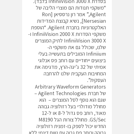
בסדרת InfiniiVision 3000 X בלבד).
“משקפי תנודות הם מוצרי הליבה של
Agilent,” אמר רון נרססיאן [Ron
Nersesian], נשיא קבוצת המדידות
האלקטרוניות בחברת Agilent. “הוספת
משקפי הסדרות InfiniiVision 2000 X ו-
InfiniiVision 3000 X לתיק המוצרים
שלנו, שכולל גם את משקפי ה-
Infiniium המובילים בתעשייה בעלי
ביצועים ייחודיים עם רוחב פס אנלוגי
אמיתי של 32 ג’יגה-הרץ, מדגימה את
המחויבות העקבית שלנו להרחבה
העסקית”.
Arbitrary Waveform Generators
של חברת Agilent Technologies –
שגם הוא נוסף לסל המוצרים – הוא
מחולל מודולרי בעל רזולוציה גבוהה
מאוד, רוחב פס גדול ל-8 או ל-12
GS/Sec. מחולל צורות הגל M8190
החדש יכול לספק בו-זמנית רזולוציה
גבוהה ורוחב פס גבוה עם טווח דינמי ללא