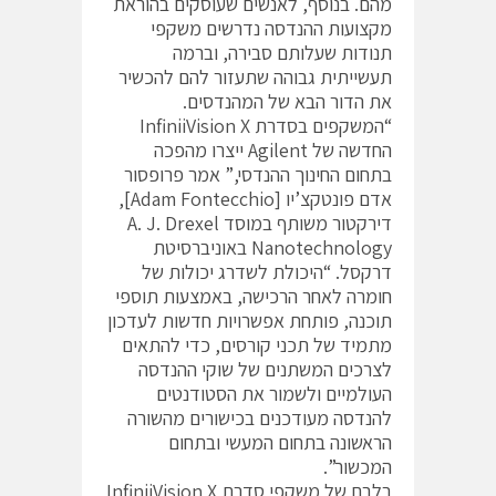
מהם. בנוסף, לאנשים שעוסקים בהוראת
מקצועות ההנדסה נדרשים משקפי
תנודות שעלותם סבירה, וברמה
תעשייתית גבוהה שתעזור להם להכשיר
את הדור הבא של המהנדסים.
“המשקפים בסדרת InfiniiVision X
החדשה של Agilent ייצרו מהפכה
בתחום החינוך ההנדסי,” אמר פרופסור
אדם פונטקצ’יו [Adam Fontecchio],
דירקטור משותף במוסד A. J. Drexel
Nanotechnology באוניברסיטת
דרקסל. “היכולת לשדרג יכולות של
חומרה לאחר הרכישה, באמצעות תוספי
תוכנה, פותחת אפשרויות חדשות לעדכון
מתמיד של תכני קורסים, כדי להתאים
לצרכים המשתנים של שוקי ההנדסה
העולמיים ולשמור את הסטודנטים
להנדסה מעודכנים בכישורים מהשורה
הראשונה בתחום המעשי ובתחום
המכשור”.
בלבם של משקפי סדרת InfiniiVision X