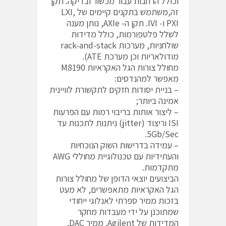
וכולל הרחבות עבור מכשור ובדיקה. תקן
זה,משתמש בתקנים קיימים של LXI,
PXI ו- IVI. תקן ה- AXIe, נותן מענה
לשלל פלטפורמות, כולל מדידות
שולחניות, מערכות rack-and-stack
מודולאריות וכן מערכת ATE).
מחולל צורות הגל האקראיות M8190
מאפשר למהנדסים:
– בניית יסודות חזקים לתקשורת לוויינית
אמינה ביותר;
– ליצור אותות בריבוי רמות עם הפרעות
ISI וריצוד (jitter) ניתנות לתכנות עד
5Gb/Sec.
– עמידה בדרישות השוק הנוכחיות
והעתידיות עם טכנולוגיית מחוללי AWG
מתקדמות.
הביצועים יוצאי הדופן של מחולל צורות
הגל האקראיות מתאפשרים, לא מעט
בזכות ממיר ספרתי לאנלוגי ייחודי
שמתוכנן על ידי מעבדות מחקר
המדידות של Agilent. ממיר DAC,