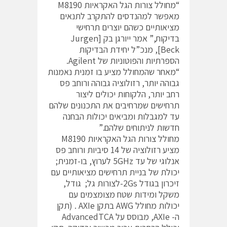
“מחולל צורות הגל האקראיות M8190
מאפשר למהנדסים להתקרב לתנאים
מציאותיים כשהם יוצרים תרחישי
בדיקות,” אמר ייורגן בק [Jurgen
Beck], מנכ”ל יחידת הבדיקות
הספרתיות והפוטוניות של Agilent.
“מאחר שהמחולל מציע בו זמנית נאמנות
גבוהה יותר, רזולוציה גבוהה ורוחב פס
רחב יותר, הלקוחות יכולים ליצור
תרחישים שמרחיבים את התכנונים שלהם
עד למגבלות ומביאים יכולות הבחנה
חדשות לניתוחים שלהם.”
מחולל צורות הגל האקראיות M8190
מציע רזולוציה של 14 סיביות ורוחב פס
אנלוגי של עד 5GHz לערוץ, בו-זמנית;
יכולת של בניית תרחישים מציאותיים עם
זיכרון בגודל 2Gs-לצורות גל; גודל,
משקל ומידות שטח מצומצמים עם
יכולות מחולל AWG בתקן AXIe . (תקן
ה- AXIe, מבוסס על AdvancedTCA