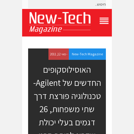
T
o
g
g
l
e
New-Tech Magazine
- מאי 12, 2011
N
a
האוסילוסקופים
v
i
החדשים של Agilent-
g
a
t
טכנולוגיה פורצת דרך
i
o
שתי משפחות, 26
n
M
e
דגמים בעלי יכולת
n
u