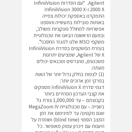
Agilent. “עם הסדרות InfiniiVision
2000 X ו-InfiniiVision 3000 X
התמקדנו באספקת יכולות צפייה
באותות מובילות בתעשייה והוספנו
אפשרויות למחולל פונקציות משולב,
ובפעם הראשונה הבאנו את טכנולוגיית
משקפי MSO שלנו למגזר החסכני”.
בעזרת המשקפים בסדרת InfiniiVision
X של Agilent, שמציעים יתרונות
משכנעים, מהנדסים וטכנאים יכולים
מעתה:
(1) לצפות בחלק גדול יותר של האות
בפרקי זמן ארוכים יותר:
דגמי סדרת InfiniiVision X מספקים
את קצבי העדכון המהירים ביותר
בקבוצתם – עד 1,000,000 צורת גל
בשנייה – עם טכנולוגיית MegaZoom IV
שגם מקטינה עד למינימום את זמן
המצב הסמוי (blind time) ושומרת על
היענות עם זיכרון עמוק מאופשר. כל