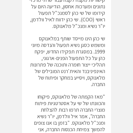
נתונים ומערכות אחסון, הודיעה היום על
קידומו של שי כהן לסמנכ"ל תפעול
ראשי (COO). שי כהן ידווח לאיל וולדמן,
יו"ר נשיא ומנכ"ל מלאנוקס.
שי כהן הינו מייסד שותף במלאנוקס
ומשמש כסגן נשיא תפעול והנדסה מיוני
1999. במסגרת תפקידו החדש, יפקח
כהן על כל התפעול הפנים-ארגוני,
תהליכי ייצור חומרה ותוכנה של פתרונות
האינפיניבנד והאית'רנט המובילים של
מלאנוקס, ויסייע במחקר ופיתוח של
החברה.
"מאז הקמתה של מלאנוקס, פיקוחו
והכוונתו של שי על אסטרטגיות פיתוח
מוצרי החברה תרמו רבות להצלחת
החברה", אמר איל וולדמן, יו"ר נשיא
ומנכ"ל מלאנוקס. "בזמן בו אנו צופים
להמשך צמיחת הכנסות החברה, אני