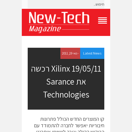
T
o
g
g
l
e
Latest News
- מאי 19, 2011
N
a
19/05/11 Xilinx רכשה
v
i
את Sarance
g
a
t
Technologies
i
o
n
M
e
קו המוצרים החדש הכולל פתרונות
n
חיבוריות יאפשר לחברה להתמודד עם
u
הביקוש ההולך וגובר ליישומי איתרנט