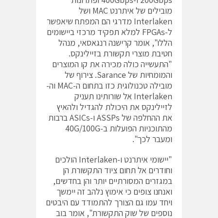
מובילים של איתרנט MAC ושל
Interlaken מדרגי הם המפתח שיאפשר
ל-FPGAs למלא תפקיד מרכזי ביישומים
הללו", אומר קרישנה רנגאסאי, מנהל
חטיבת מוצרי תקשורת בזיילינקס.
"התעשייה כולה מכירה את קו המוצרים
והמומחיות של Sarance. צירוף של
מובילה טכנולוגית כזו בתחום ה-MAC וה-
Interlaken אל שורותינו תעניק
לזיילינקס את היכולת להגדיל ולהאיץ
את ההחלפה של ASSPs ו-ASICs ברבות
מהתוכניות הפועלות ב-40G/100G
ומעבר לכך".
"יישומי איתרנט ו-Interlaken הולכים
וחודרים אל תחום ציוד התקשורת הן
במגזרים המסורתיים יותר והן בחדשים,
ואנחנו צופים כי אימוץ נלהב זה יימשך
ויחד עמו גם הצורך להתמודד עם היבטים
נוספים של שוק התקשורת", אומר בוב