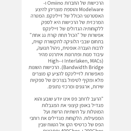
הרכישות של החברות Omiino ו-
Modelware והוספת מוצריהן להיצע
האסטרטגי הכולל של זיילינקס. המטרה
המרכזית של הרכישות היא לספק
ללקוחותיה הגדולים של זיילינקס
אפשרות של "הכול תחת קורת גג אחת"
בתחום שבבי הלוגיקה לתקשורת קווית,
לרבות העברה אופטית, ניהול תנועה,
עיבוד מנות ופתרונות איתרנט מהיר
(Interlaken, MACs ו-High-
Bandwidth Bridge). הרכישות השונות
מאפשרות לזיילינקס להציע קו מוצרים
מלא ומקיף לטיפול בצרכים של ספקיות
שירות, ארגונים ומרכזי נתונים.
"הרעב לרוחב פס אינו יודע שובע והוא
מגדיל באופן קיצוני את המגבלות
המוטלות על תשתיות הרשת ועל
המפעילות. הלקוחות מגדילים את רוחבי
הפס של כרטיסי הקו אל הטווח שבין
200Gbps ו-400Gbps ופתרונות