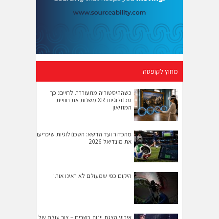
מחוץ לקופסה
כשההיסטוריה מתעוררת לחיים: כך
טכנולוגיות XR משנות את חוויית
המוזיאון
מהכדור ועד הדשא: הטכנולוגיות שיכריעו
את מונדיאל 2026
היקום כפי שמעולם לא ראינו אותו
אירוע הצגת יינות כשרים – צור עולם של