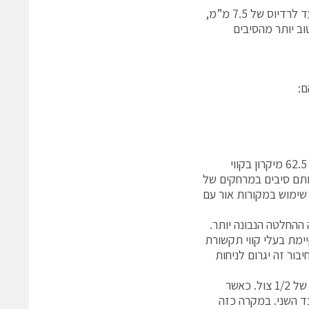
יתרון נוסף בסיבים אלו הם אפשרות כיפוף הסיב . כאשר אנו מכופפים את הסיב עד לרדיוס של 7.5 מ”מ,
אשר מתווסף לניחות הכולל של קו התקשורת הינו 0.2db בלבד – פי 10 טוב יותר מהסיבים
ם:
בקצבי עבודה של 1GBps, יתמכו סיבים אופטיים מסורתיים בעלי קוטר ליבה של 62.5 מיקרון בקווי
מטר. לעומת זאת בקצב של 10GBps, יתמכו אותם סיבים במרחקים של
 שימוש במקורות אור עם
 התשתית תהיה ההחלטה הנבונה יותר.
לי קוטר ליבה של 50 מיקרון לרשת קיימת בעלי קווי תקשורת
חיבור זה יגרום לניחות
הדבר משול לחיבור שני צינורות מים. צינור בגודל 1 צול אשר יחובר לצינור בגודל של 1/2 צול. כאשר
ד השני. במקרה כזה