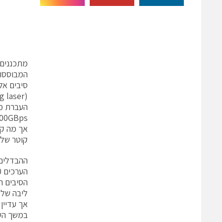
המבוססות על
00GBps.
אך מה קו
קוטר של 62.5 מיקרון. האם לשדרג את התשתית הקיימת או להישאר איתה? להלן השיק
ההבדלים בי
אך עדיין בתוך הבנ
במשך השנ