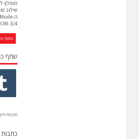
מומלץ לר
שילוב סוג
OM-3/4 הינם בעלי מעטה בצבע בז’.
ro Optic
שתף כ
תרבות היין
כתבות 