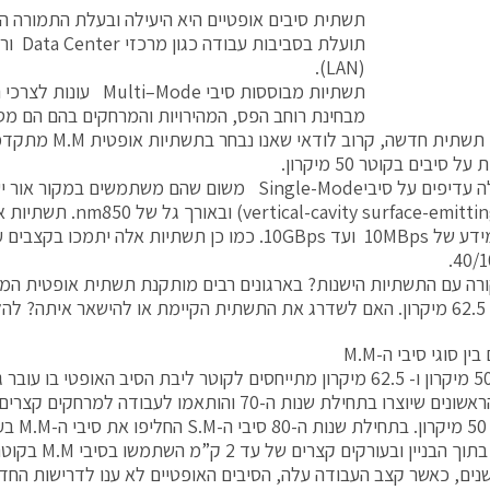
תשתית סיבים אופטיים היא היעילה ובעלת התמורה הט
תועלת בס
(LAN).
תשתיות מבוססות סיבי i–Mode
מבחינת רוחב הפס, המהירויות והמרחקים בהם הם מס
 סיבים בקוטר 50 מיקרון.
סיבים אלה עדיפים על סיביSingle-Mode משום שהם משתמשים במק
(avity surface-emitting laser
העברת מידע של 10MBps ועד 10GBps. כמו כן תשתיות אלה יתמכו 
40/1
רה עם התשתיות הישנות? בארגונים רבים מותקנת תשתית אופטית המב
ולים.
ן סוגי סיבי ה-M.M
הערכים 50 מיקרון ו- 62.5 מיקרון מתייחסים לקוטר ליבת הסיב האופטי בו
הסיבים הראשונים שיוצרו בתחילת שנות ה-70 והותאמו לעבודה
ליבה של 0
יין ובעורקים קצרים של עד 2 ק”מ השתמשו בסיבי M.M בקוטר של 50 מיקרון.
ים, כאשר קצב העבודה עלה, הסיבים האופטיים לא ענו לדרישות החדש