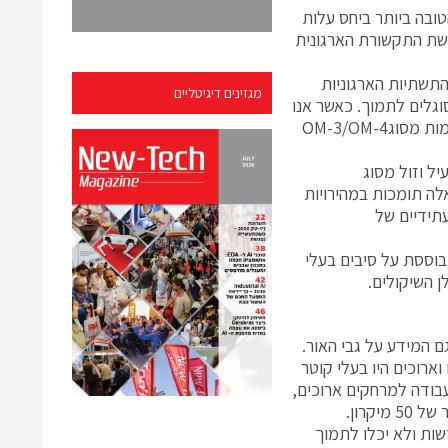
ובה ביותר ביחס עלות
ביבות עבודה כגון מרכזי Data Center ורשת התקשורת הארגונית
Mult עונות לצרכי התשתיות הארגוניות
מגזינים דיגיטליים
וגלים לתמוך. כאשר אנו
מתכננים תשתית חדשה, קרוב לודאי שאנו נבחר בתשתיות אופטית M.M מתקדמות מסוגOM-3/OM-4
ור אור יעיל וזול מסוג
vertical-c) ובאורך גל של nm850. תשתיות אלה תומכות במהירויות
בקצבים עתידיים של
וססת על סיבים בעלי
 עובר גם המידע על גבי האור.
 למרחקים קצרים וארוכים היו בעלי קוטר
5 מיקרון. בתחילת שנות ה-80 סיבי ה-S.M החליפו את סיבי ה-M.M בעבודה למרחקים ארוכים,
ות ולא יכלו לתמוך