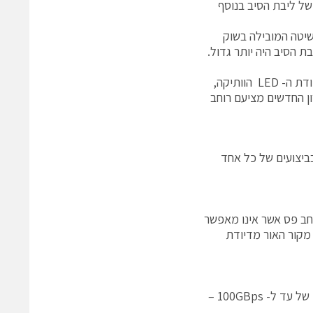
”מ עקב הקוטר הנמוך של ליבת הסיב בנוסף
 1985 והפך תוך זמן קצר לשיטה המובילה בשוק
 הסיב היה יותר גדול.
היום כאשר אנו מגיעים לקצבי עבודה של 10GBps ודיודת הלייזר החליפה את דיודת ה- LED הוותיקה,
 מיקרון הגיעו לקצה יכולתם הטכנולוגית. סיבי ה- 50 מיקרון החדשים מציעם רוחב
ביצועים של כל אחד
עבדו באורכי גל של 850/1300nm, עם רוחב פס של עד MHz500. רוחב פס אשר אינו מאפשר
מקור האור מדיודת
רחבי פס אלה מאפשרים לנו עבודה למרחקים גדולים על גבי סיבי M.M, בקצבים של עד ל- 100GBps –