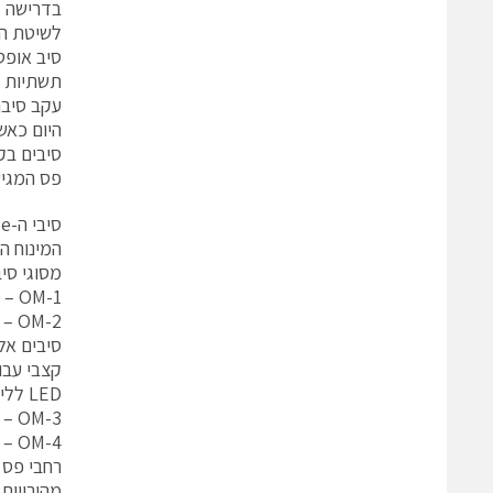
לשיטת הזר
תשתיות ה
עקב סיבה
פס המגיעים לעד פי-
סיבי ה-MultiMode כיום
המינוח ה
מסוגי סיבי ה-MultiMode הינו OM . בעבר הו
OM-1 – סיב M.M בעל קוטר ליבה של 62.5 מיקרון.
OM-2 – סיב M.M בעל קוטר ליבה של 50 מיקרון
קצבי עבו
LED ללייזר מסוג VCSEL הגדירו ארגוני התקינה סוגי סיבים נוספים:
OM-3 – קוטר ליבה של 50 מיקרון ורוחב פס אפקטיבי (EMB) של MHz2000
OM-4 – קוטר ליבה של 50 מיקרון ורוחב פס אפקטיבי (EMB) של MHz4700
מהירויות א