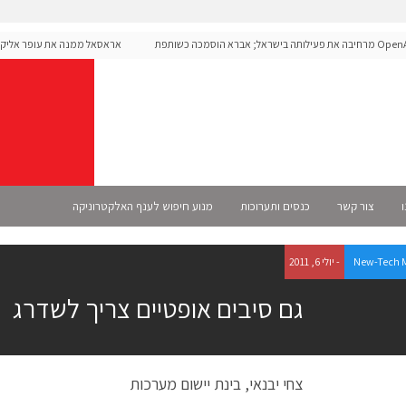
OpenAI מרחיבה את פעילותה בישראל; אברא הוסמכה כשותפת
אראסאל ממנה את עופר אליקים 
שמית
ו
צור קשר
כנסים ותערוכות
מנוע חיפוש לענף האלקטרוניקה
New-Tech 
- יולי 6, 2011
גם סיבים אופטיים צריך לשדרג
צחי יבנאי, בינת יישום מערכות