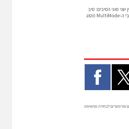
שני סוגי הסיבים: סיב
ה-MultiMode המסורתי מסוג OM-1/2 הינו בעל מעטה בצבע כתום. לעומתו סיבי ה-MultiMode מסוג
ים ופרמטרים לבחירה מתאימה