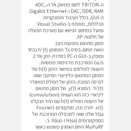
ה-TRITON לשם ממשק אל ה-ADC,
DAC, DDR, RAM ו-Gigabit Ethernet.
ה-GUI, כולל העיבוד והפונקציות
הכלולות, מפותח ב-Visual Studio
ופועל במחשב הנישא עם מערכת הפעלה
של חלונות XP.
מסנן מתואם ומפענח ניצב
האות תחום-בסיס Tx המסומן (h’(t נבחר
ומופק ב-GUI ה-PC כסדרת-זמן של 2
Gs/s המורכבת מדגימות ממשיות.
היענות לפולסים במישור הזמן (h(t של
המסנן המתואם הליניארי המיטבי שווה
לגרסה הפוכת-הזמן של הפולס המשודר
(h’(t . המוצא (y(t של מסנן מתואם
ליניארי כזה הוא העווית (convolution)
של היענות הפולס (h(t עם ההד הנקלט
(x(t. יתרה מזו, ספקטרום (Fourier
Y(ω שלה שווה למכפלה המרוכבת של
הספקטרומים (H(ω ו-(X(ω. ב-
MuPuRF היחס האחרון משמש כאשר