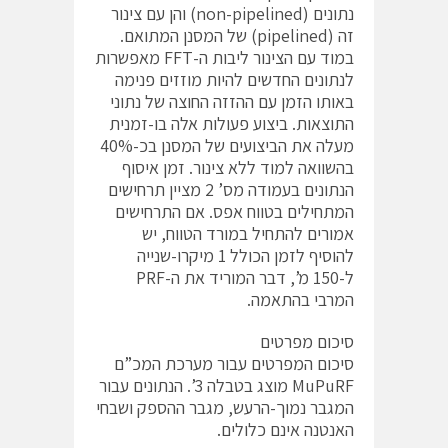
נתונים (non-pipelined) והן עם צינור
זה (pipelined) של המסנן המתואם.
במוד עם הצינור ליבות ה-FFT מאפשרות
לנתונים החדשים להיות מוזזים פנימה
באותו הזמן עם ההזזה החוצה של נתוני
התוצאות. ביצוע פעולות אלה בו-זמנית
מעלה את הביצועים של המסנן בכ-40%
בהשוואה למוד ללא צינור. זמן איסוף
הנתונים בעמודה מס’ 2 מציין תרחישים
המתחילים בטווח אפס. אם התרחישים
אמורים להתחיל במורד הטווח, יש
להוסיף לזמן הכולל 1 מיקרו-שנייה
ל-150 מ’, דבר המוריד את ה-PRF
המרבי בהתאמה.
סיכום מפרטים
סיכום המפרטים עבור מערכת המכ”ם
MuPuRF מוצג בטבלה 3’. הנתונים עבור
המגבר נמוך-הרעש, מגבר ההספק ושבחי
האנטנה אינם כלולים.