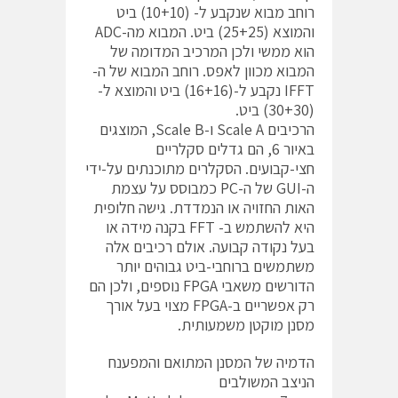
רוחב מבוא שנקבע ל- (10+10) ביט
והמוצא (25+25) ביט. המבוא מה-ADC
הוא ממשי ולכן המרכיב המדומה של
המבוא מכוון לאפס. רוחב המבוא של ה-
IFFT נקבע ל-(16+16) ביט והמוצא ל-
(30+30) ביט.
הרכיבים Scale A ו-Scale B, המוצגים
באיור 6, הם גדלים סקלריים
חצי-קבועים. הסקלרים מתוכנתים על-ידי
ה-GUI של ה-PC כמבוסס על עצמת
האות החזויה או הנמדדת. גישה חלופית
היא להשתמש ב- FFT בקנה מידה או
בעל נקודה קבועה. אולם רכיבים אלה
משתמשים ברוחבי-ביט גבוהים יותר
הדורשים משאבי FPGA נוספים, ולכן הם
רק אפשריים ב-FPGA מצוי בעל אורך
מסנן מוקטן משמעותית.
הדמיה של המסנן המתואם והמפענח
הניצב המשולבים