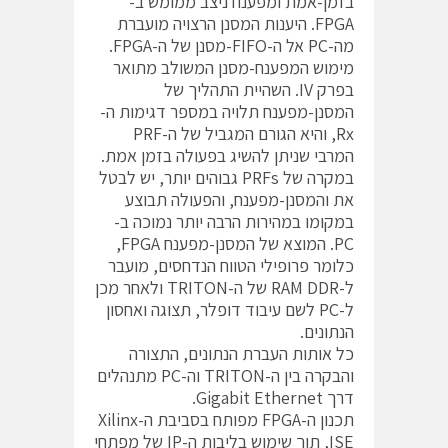
בזמן-אמת ומפענח ניצב ממומש ב-
FPGA. היענות המסנן הרצויה מועברת
מה-PC אל ה-FIFO-מסנן של ה-FPGA.
מימוש המפענח-מסנן המשולב מתואר
בפרק IV. השהיית התהליך של
המסנן-מפענח תלויה במספר דגימות ה-
Rx, והיא הגורם המגביל של ה-PRF
המרבי שניתן להשיג בפעולה בזמן אמת.
במקרה של PRFs גבוהים יותר, יש לבטל
את והמסנן-מפענח, והפעולה תבוצע
במקומו במהירות הרבה יותר נמוכה ב-
PC. המוצא של המסנן-מפענח FPGA,
כלומר פרופילי הטווח הנדחסים, מועבר
ל-RAM DDR של ה-TRITON ולאחר מכן
ל-PC לשם עיבוד דופלר, תצוגה ואחסון
הנתונים.
כל אותות העברת הנתונים, התצורה
והבקרה בין ה-TRITON וה-PC מתנהלים
דרך Gigabit Ethernet.
תכנון ה-FPGA מפותח בסביבת ה-Xilinx
ISE, תוך שימוש בליבות ה-IP של מפתחי