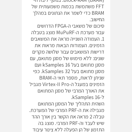
FFT משתמשת בכמות משמעותית של
BRAM כדי לשמר את הנתונים במהלך
החישוב.
סיכום של משאבי ה-FPGA הדרושים
עבור מערכת ה-MuPuRF מוצג בטבלה
1. העמודה השנייה מראה את המשאבים
הזמינים. העמודות הבאות מראות את
דרישות המשאבים עבור שלושה מקרים
שונים: ללא מימוש של מסנן מתואם, עם
מסנן מתואם בעל 16 kSamples ועם
מסנן מתואם בעל 32 kSamples. כפי
שניתן לראות, מספר תאי ה-BRAM
הזמינים במעגל ה-Virtex-II Pro מגביל
את האורך המרבי של מסנן המתואם
ל-16 kSamples.
השהית התהליך של המסנן המתואם
מגבילה את ה-PRF המרבי של המערכת.
טבלה 2 מראה את הקשר בין אורך ההד
שיש לעבד וה-PRF המרבי. מוצג בה
התזמון של הן הפעלה ללא צינור עיבוד