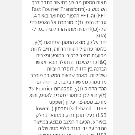
תאום המסנן מבוצע במישור התדר דרך
השימוש ב-(Fast Fourier Transform
(FFT וה-FFT ההפוך כמתואר באיור 4.
סדרת הזמן (h(t מורחבת אל האפס כדי
של-(H(ωתהיה אותה הרזולוציה כמו ל-
(X(ω.
יתר על כן, מוצא המסנן המתואם (y(t,
כלומר פרופיל הטווח הדחוס, חייב להיות
מפוענח בניצב לרכיבי במופע וניצבים
I&Q כדי שעיבוד הדופלר הבא יאפשר
הבחנה בין הזזות דופלר חיוביות
ושליליות. מאחר שהאות המשודר מורכב
מדגימות ממשיות בלבד, כך יהיה גם
ההד הדחוס (y(t. ספקטרום Fourier של
(y(t הוא לכן סימטרי מסביב לאפס, והוא
מורכב מפס-צד עליון (upper
sideband – USB) ותחתון (lower -
LSB) בעלי תוכן זהה, כמתואר בחלק
באיור 5. הפענוח הניצב מבוצע במישור
התדר על-ידי הזזה כלפי מטה של ה-
USB של הספקטרום בכמות מחצית