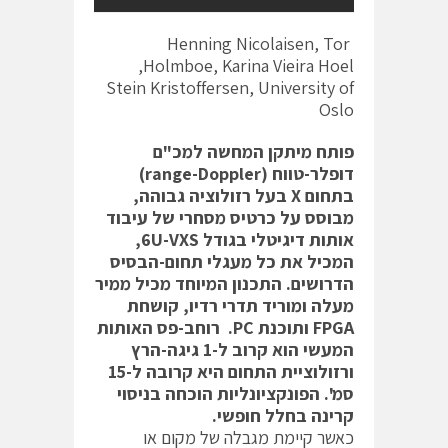
Henning Nicolaisen, Tor
Holmboe, Karina Vieira Hoel,
Stein Kristoffersen, University of
Oslo
פותח מיתקן המחשה למכ"ם
דופלר-טווח (range-Doppler)
בתחום X בעל רזולוציה גבוהה,
מבוסס על כרטיס מסחרי של עיבוד
אותות דיגיטלי בגודל 6U-VXS,
המכיל את כל מעגלי תחום-הבסיס
הדרושים. התכנון המיוחד מכיל ממיר
מעלה ומוריד תדרי רדיו, קושחת
FPGA ותוכנת PC. רוחב-פס האותות
המעשי הוא קרוב ל-1 גיגה-הרץ
ורזולוציית התחום היא קרובה ל-15
סמ'. הפונקציונליות הוכחה בניסוי
קרינה בחלל חופשי.
כאשר קיימת מגבלה של מקום או