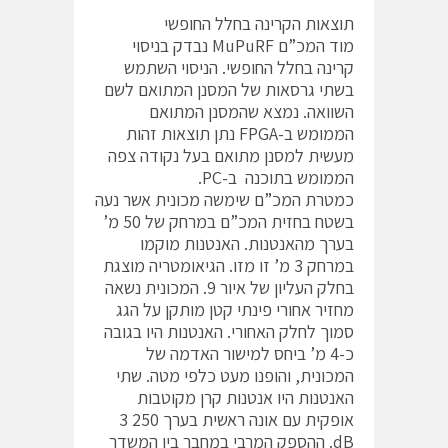
תוצאות הקרינה בחלל החופשי
מוד המכ”ם MuPuRF נבדק בניסוי
קרינה בחלל החופשי. הניסוי השתמש
בשתי גרסאות של המסנן המתואם לשם
השוואה. נמצא שהמסנן המתואם
הממומש ב-FPGA נתן תוצאות זהות
מעשית למסנן מתואם בעל נקודה צפה
הממומש בתוכנה ב-PC.
כמטרת המכ”ם שימשה מכונית אשר נעה
בשטח בחזית המכ”ם במרחק של 50 מ’
בערך מהאנטנות. האנטנות מוקמו
במרחק 3 מ’ זו מזו. הגיאומטריה מוצגת
בחלק העליון של איור 9. המכונית נשאה
מחזיר אחורי פינתי קטן מותקן על הגג
סמוך לחלק האחורי. האנטנות היו בגובה
כ-4 מ’ ביחס למישור האדמה של
המכונית, והופנו מעט כלפי מטה. שתי
האנטנות היו אנטנות קרן מקוטבות
אופקית עם אונה ראשית בערך 250 3
dB. ההספק המרבי במחבר בין המשדר