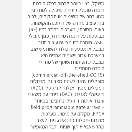
משקל, רצוי ביותר לבחור בפלטפורמת
חומרה מוכללת יחידה שיכולה למתג בין
מגוון רחב של משימות או תפקידים, לרוב
בגין עיצוב מחדש של התוכנה והקושחה.
באופן מסורתי, מערכות בתדר רדיו (RF)
מבוססות על חומרה מיוחדת, כגון מעגלי
ASIC. חומרה כזו מציעה עיצוב חוזר
מוגבל או אפסי, והיכולת להשתמש שוב
במערכת עבור יישומים אחרים היא
מוגבלת. הפיתוח השוטף של מודולי
חומרה מסחריים
(commercial-off-the-shelf-COTS)
מוכללים עתיד לשנות מצב זה. מודולים
המכילים ממירי אנלוגי לדיגיטלי (ADC)
ודיגיטלי לאנלוגי (DAC) ביחד עם משאבי
עיבוד אותות דיגיטלי נרחבים, במיוחד
field programmable gate arrays –
FPGA, מקלים על מימוש מערכות
מרובות-מטלות כגון אלה. ניתן לעצב
מחדש FPGA תוך שניות, דבר המאפשר