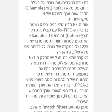
בתצורה הנוכחית. עם צורת-גל בעלת
רוחב-פס מלא (כלומר 2 G Samples/s)
הדבר שווה-ערך לפולס של 4
מיקרו-שניות.
אות ה-Rx הדיגיטלי בפס-בסיס נשמר
בזיכרון ה-Rx-FIFO עם קבלתו. גודל
חוצץ (buffer) זה הוא 16 kSamples
המתאים למרווח טווח דגימה מרבי של
1229 מ’ במקרה של צורת-גל ברוחב-פס
מלא של 1 גיגה-הרץ.
במקרה שלצורת-הגל יש החלק ה-1/N
מרוחב-הפס המלא, מהירות הדגימה
היעילה ניתנת להפחתה בהתאם
באמצעות דגימה חוזרת של זרמי
הנתונים של ה-DAC וה-ADC באופן פנימי
ב-FPGA. דבר זה יעלה את אורך הפולס
המרבי, גודל תא הטווח ואורך התרחיש
המרבי בגורם N, תוך שמירה על מהירות
העיבוד.
מסנן מתואם (match filter) משולב