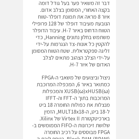
דבר זה משאיר פער בעל גודל דומה
בקצה האחורי, המסומן בצלב אדום.
איור 8 מראה את תמונת דופלר-טווח
הנובעת מעיבוד דופלר של 128 פרופילי
הטווח הדחוס באיור 7-H. עיבוד הדופלר
משתמש בחלון נתונים Hanning, כדי
להקטין כל אונות-צד הנגרמות על-ידי
זליגה ספקטראלית. שטח הטווח המסומן
על-ידי הצלב הצהוב מתאים לצלב
האדום של איור 7-H.
ניצול וביצועים של משאבי ה-FPGA
כמתואר באיור 6, המכפלה המרוכבת
(XUSB(ω)xHUSB(ω והמכפלות
המרוכבות בתוך ה-FFT וה-IFFT
מנצלות את כפולות החומרה 18 ביט
ל-18 ביט, ה-MULT18x18, הזמין
בארכיטקטורת Virtex II של Xilinx.
שלושת זיכרונות ה-FIFO הממומשים ב-
FPGA מבוססים על רכיב החומרה
(Block-RAM (BRAM. בנוסף ליבת ה-