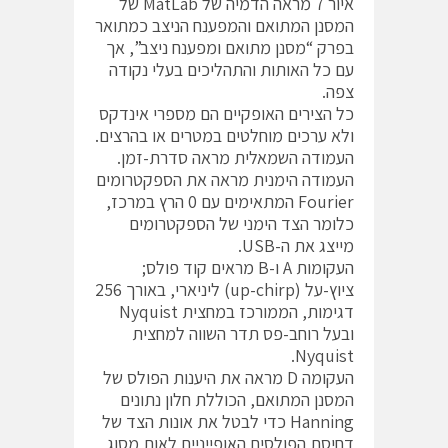
איור 7 מראה הדמיה של MatLab של
המסנן המתואם והמפענח הניצב כמתואר
בפרק “מסנן מתואם ומפענח ניצב”, אך
עם כל האותות והתהליכים בעלי נקודה
צפה.
כל הצירים האופקיים הם מספרי אינדקס
ולא ערכים מוחלטים במטרים או בהרצים.
העמודה השמאלית מראה סדרת-זמן.
העמודה הימנית מראה את הספקטרומים
Fourier המתאימים עם 0 הרץ במרכז,
כלומר הצד הימני של הספקטרומים
מייצג את ה-USB.
העקומות A ו-B מראים קוד פולס;
ציוץ-על (up-chirp) ליניארי, באורך 256
דגימות, הממורכז במחצית Nyquist
ובעל רוחב-פס תדר השווה למחצית
Nyquist.
העקומה D מראה את היענות הפולס של
המסנן המתואם, הכוללת חלון נתונים
Hanning כדי לבטל את אונות הצד של
דחיסת הפולסים האופייניים לאות מסוג