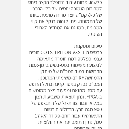
כלשהו. מרווח עיבוד הדופלר הקצר ביחס
למהירות הנמוכה יחסית של כלי-הרכב
של כ-8 קמ”ש יוצר מריחה מועטת ביותר
של התמונות. ניתן לזהות בנקל את קווי
המכונית, כמו גם את המחזיר האחורי
הפינתי.
סיכום ומסקנות
כרטיס ה-COTS TRITON VXS-1 הוכיח
עצמו כפלטפורמת חומרה מתאימה
לביצוע המשימות בפס-בסיס בזמן-אמת
הדרושות במוד המכ”ם של מיתקן
ההמחשה RF רב-משימתי המתוכנן.
המכ”ם נבדק בניסוי קרינה בחלל החופשי
עם מסנן מתואם ומפענח ניצב ממומשים
ב-FPGA, ונתן תוצאות משביעות רצון
במלואן עבור צורת-גל של רוחב-פס של
900 מגה-הרץ. הרזולוציה בטווח
התיאורטית עבור רוחב-פס זה היא 17
סמ’, נתון התואם יפה את רזולוציית
הטווח שנרשמה.