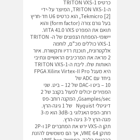
כרטיס TRITON VXS-1
ה-TRITON VXS-1, המיוצר על-ידי
[Tekmicro [2, הוא כרטיס U6 חד-חריץ
בעל גורם צורה (form factor) והוא
תואם את המפרט VITA 41.0 VXS.
יישומי-המפתח הנפוצים של ה- TRITON
VXS-1 כוללים מכ”ם, לוחמה
אלקטרונית, תוכנת רדיו ותקשורת. איור
2 מראה את המרכיבים הראשיים ונתיבי
האותות שלו. ליבת ה-TRITON VXS-1
היא מעגל FPGA Xilinx Virtex-II Pro
ביחד עם ADC של
10 – ביט ו-DAC של 12 – ביט. שני
הממירים יכולים לפעול בקצב של 2
Gsamples/sec, המקנה רוחב-פס
דיגיטלי Nyquist של 1 גיגה-הרץ.
רוחב-הפס האנלוגי ב-3dB הוא מ-3
מגה-הרץ ל-3 גיגה-הרץ.
תקן ה-VXS ירש את המחברים 1P ו-2P
מתקן VME 64, אך הם משמשים להזנת
הכרטיס בלבד. הממשק VME bus