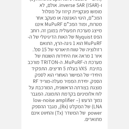
ו-(inverse SAR (ISAR. אולם, לא
מומשו פונקציית קיזוז על מסלול
המכ”ם, היגוי האנטנה או מעקב אחר
מטרות, ומוד המכ”ם MuPuRF איננו
מייצג מערכת תפעולית במובן זה. רוחב
הפס Nyquist של האות הדיגיטלי של ה-
MuPuRF הוא 1 גיגה-הרץ, התואם
רזולוציה של טווח תיאורטי של 15 סמ’.
איור 1 מראה את היחידות השונות של
מערכת ה-MuPuRF. ה-TRITON מורכב
בתיבת VXS בעלת 5 חריצים. התפקיד
היחידי של המישור האחורי הוא לספק
הספק. יחידת הממיר מעלה-מוריד RF
מוצגת בצורתה הראשונית, המורכבת על
לוח אלומיניום בקדמת התמונה. המגבר
נמוך הרעש (low-noise amplifier –
LNA) של המקלט (Rx), מגבר ההספק
power של המשדר (Tx) והחיווט אינם
מתוארים.