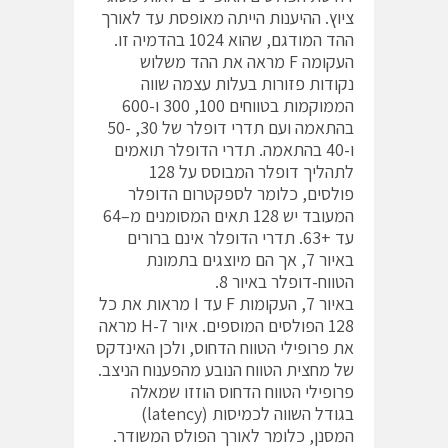
ציוץ. ההיענות הייתה מאופסת עד לאורך
ההד המודגם, שהוא 1024 בהדמיה זו.
העקומה F מראה את ההד משלוש
נקודות פזורות בעלות עצמה שווה
הממוקמות בטווחים 100, 300 ו-600
בהתאמה ועם תדרי דופלר של 30, -50
ו-40 בהתאמה. תדרי הדופלר תואמים
לתהליך דופלר המבוסס על 128
פולסים, כלומר לספקטרום הדופלר
המעובד יש 128 תאים המסומנים מ–64
עד +63. תדרי הדופלר אינם ברורים
באיור 7, אך הם מיוצגים בתמונת
הטווח-דופלר באיור 8.
באיור 7, העקומות F עד I מראות את כל
128 הפולסים המוספים. איור 7-H מראה
את פרופילי הטווח הדחוס, ולכן האינדקס
של מחצית הטווח הנובע מהפענוח הניצב.
פרופילי הטווח הדחוס הוזזו שמאלה
בגודל השווה לכמיסות (latency)
המסנן, כלומר לאורך הפולס המשודר.