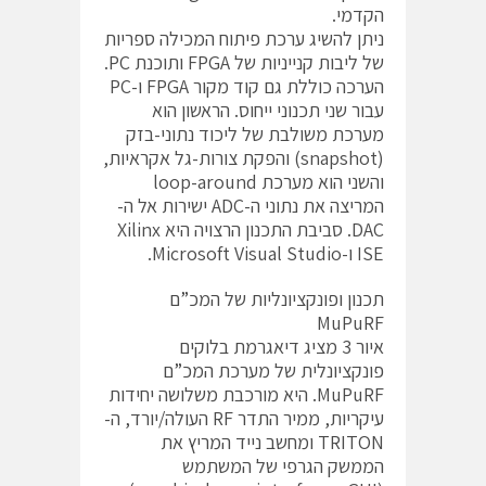
הקדמי.
ניתן להשיג ערכת פיתוח המכילה ספריות
של ליבות קנייניות של FPGA ותוכנת PC.
הערכה כוללת גם קוד מקור FPGA ו-PC
עבור שני תכנוני ייחוס. הראשון הוא
מערכת משולבת של ליכוד נתוני-בזק
(snapshot) והפקת צורות-גל אקראיות,
והשני הוא מערכת loop-around
המריצה את נתוני ה-ADC ישירות אל ה-
DAC. סביבת התכנון הרצויה היא Xilinx
ISE ו-Microsoft Visual Studio.
תכנון ופונקציונליות של המכ”ם
MuPuRF
איור 3 מציג דיאגרמת בלוקים
פונקציונלית של מערכת המכ”ם
MuPuRF. היא מורכבת משלושה יחידות
עיקריות, ממיר התדר RF העולה/יורד, ה-
TRITON ומחשב נייד המריץ את
הממשק הגרפי של המשתמש