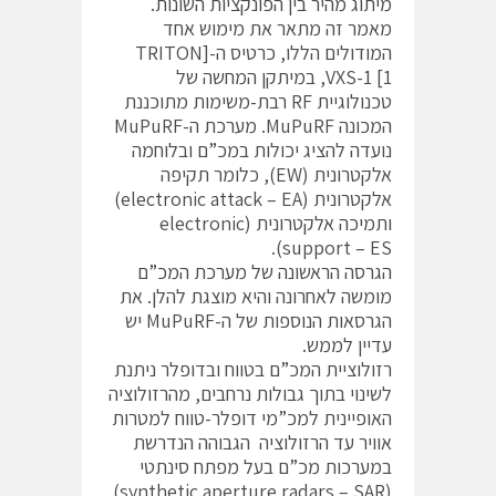
מיתוג מהיר בין הפונקציות השונות.
מאמר זה מתאר את מימוש אחד
המודולים הללו, כרטיס ה-[TRITON
VXS-1 [1, במיתקן המחשה של
טכנולוגיית RF רבת-משימות מתוכננת
המכונה MuPuRF. מערכת ה-MuPuRF
נועדה להציג יכולות במכ”ם ובלוחמה
אלקטרונית (EW), כלומר תקיפה
אלקטרונית (electronic attack – EA)
ותמיכה אלקטרונית (electronic
support – ES).
הגרסה הראשונה של מערכת המכ”ם
מומשה לאחרונה והיא מוצגת להלן. את
הגרסאות הנוספות של ה-MuPuRF יש
עדיין לממש.
רזולוציית המכ”ם בטווח ובדופלר ניתנת
לשינוי בתוך גבולות נרחבים, מהרזולוציה
האופיינית למכ”מי דופלר-טווח למטרות
אוויר עד הרזולוציה הגבוהה הנדרשת
במערכות מכ”ם בעל מפתח סינתטי
(synthetic aperture radars – SAR)