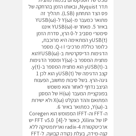
תדר Nyquist, ובאותו הזמן בהרחקה של
פס הצד התחתון (LSB). תהליך זה
מתואר כמעבר מ-(Y(ω ל-(YUSB(ω
באיור 5. מאחר ש-(YUSB(ω איננו
סימטרי מסביב ל-0 הרץ, סדרת הזמן
(yUSB(t המתאימה היא מרוכבת,
כלומר כוללת מרכיבי I ו-Q. מספר
הדגימות הדיסקרטיות ב-(YUSB(ωהוא
מחצית המספר ב-(Y(ω ומספר הדגימות
ב-(yUSB(t הוא מחצית המספר ב-(y(t.
קצב הדגימה של (yUSB(t הוא לכן 1
גיגה-הרץ. בשל סיבות מחשוב, הפענוח
הניצב נדחף לאחור והוא משמש
בפונקציית המעבר (H(ω של המסנן
המתואם וההד הנקלט X(ω) ולא ישירות
ב-(Y(ω, כמתואר באיור 6.
ה-FFT וה-IFFT הממומש הוא Coregen
IP של Xilinx, כאשר ל-[FFT v5.0 [4 יש
ארכיטקטורת radix-4 ואריתמטיקה ללא
קנה-מידה, בעלת נקודה קבועה. ל-FFT