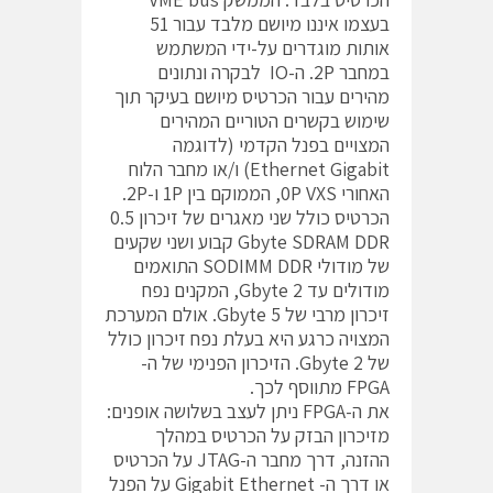
בעצמו איננו מיושם מלבד עבור 51
אותות מוגדרים על-ידי המשתמש
במחבר 2P. ה-IO לבקרה ונתונים
מהירים עבור הכרטיס מיושם בעיקר תוך
שימוש בקשרים הטוריים המהירים
המצויים בפנל הקדמי (לדוגמה
Ethernet Gigabit) ו/או מחבר הלוח
האחורי 0P VXS, הממוקם בין 1P ו-2P.
הכרטיס כולל שני מאגרים של זיכרון 0.5
Gbyte SDRAM DDR קבוע ושני שקעים
של מודולי SODIMM DDR התואמים
מודולים עד 2 Gbyte, המקנים נפח
זיכרון מרבי של 5 Gbyte. אולם המערכת
המצויה כרגע היא בעלת נפח זיכרון כולל
של 2 Gbyte. הזיכרון הפנימי של ה-
FPGA מתווסף לכך.
את ה-FPGA ניתן לעצב בשלושה אופנים:
מזיכרון הבזק על הכרטיס במהלך
ההזנה, דרך מחבר ה-JTAG על הכרטיס
או דרך ה- Gigabit Ethernet על הפנל