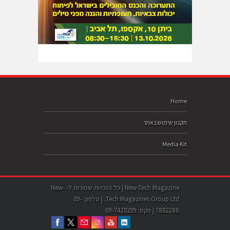
Home
תקנון שימוש באתר
Media Kit
New-Tech Magazine | כל הזכויות שמורות ל- New-
Tech Magazines Group Ltd. | טלפון: 09-
7882288 | פקס: 09-7428299