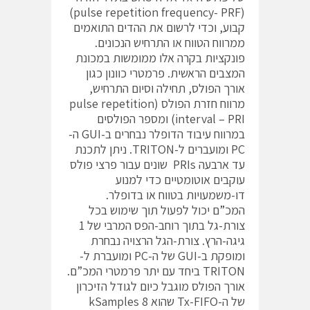
(pulse repetition frequency- PRF)
קבוע, וכדי לרשום את ההדים התואמים
ממרווח הטווח או התרחיש הנכונים.
פונקציות בקרה אלו ממומשות במכונת
המצבים הראשית. פרמטרי כוונון כגון
אורך הפולס, תחילה וסיום התרחיש,
מרווח חזרת הפולס (pulse repetition
interval – PRI) ומספר הפולסים
במרווח עיבוד הדופלר נבחרים ב-GUI ה-
PC ומועברים ל-TRITON. ניתן לתכנת
עד ארבעה PRIs שונים עבור פרצי פולס
עוקבים אוטומטיים כדי למנוע
דו-משמעויות בטווח או בדופלר.
המכ”ם יכול לפעול תוך שימוש בכל
צורת-גל בתוך רוחב-הפס המרבי של 1
גיגה-הרץ. צורת-הגל הרצויה נבחרת
ומופקת ב-GUI של ה-PC ומועברת ל-
TRITON ביחד עם יתר פרמטרי המכ”ם.
אורך הפולס מוגבל כיום לגודל הזיכרון
של ה-Tx-FIFO שהוא 8 kSamples