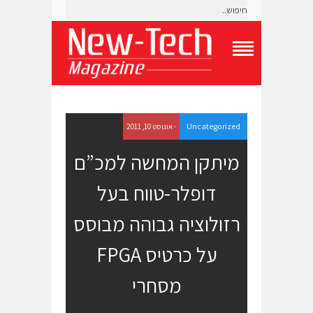
T
o
g
g
l
e
Uncategorized
- אוגוסט 10, 2011
N
a
מיתקן המחשה למכ”ם
v
i
דופלר-טווח בעל
g
a
t
רזולוציה גבוהה מבוסס
i
o
על כרטיס FPGA
n
M
e
מסחרי
n
u