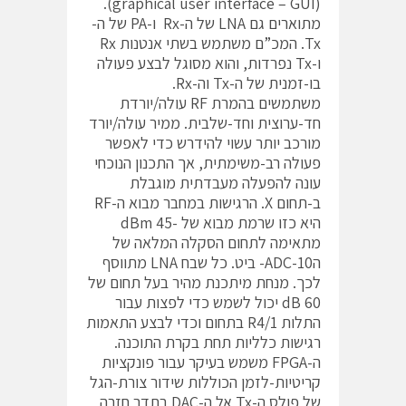
(graphical user interface – GUI).
מתוארים גם LNA של ה-Rx ו-PA של ה-
Tx. המכ”ם משתמש בשתי אנטנות Rx
ו-Tx נפרדות, והוא מסוגל לבצע פעולה
בו-זמנית של ה-Tx וה-Rx.
משתמשים בהמרת RF עולה/יורדת
חד-ערוצית וחד-שלבית. ממיר עולה/יורד
מורכב יותר עשוי להידרש כדי לאפשר
פעולה רב-משימתית, אך התכנון הנוכחי
עונה להפעלה מעבדתית מוגבלת
ב-תחום X. הרגישות במחבר מבוא ה-RF
היא כזו שרמת מבוא של -45 dBm
מתאימה לתחום הסקלה המלאה של
הADC-10- ביט. כל שבח LNA מתווסף
לכך. מנחת מיתכנת מהיר בעל תחום של
60 dB יכול לשמש כדי לפצות עבור
התלות 1/R4 בתחום וכדי לבצע התאמות
רגישות כלליות תחת בקרת התוכנה.
ה-FPGA משמש בעיקר עבור פונקציות
קריטיות-לזמן הכוללות שידור צורת-הגל
של פולס ה-Tx אל ה-DAC בתדר חזרה