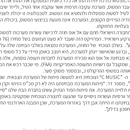
מערכת ה-MUSIC כוללת יחידת התראה כלל כיוונית המספקת את ההתראה ה
עבר המטוס, מערכת עקיבה תרמית אשר עוקבת אחר הטיל, ולייזר שיבו
לטיל לסטות ממסלולו ולהחטיא את המטוס. לטכנולוגיה זו יכולת לשבש 
דיה הפיזיים הקטנים, המערכת אינה פוגעת בביצועי המטוס, ביכולת ה
בעלויות תחזוקתו.
בורה הישראלי חתם עם אל אופ חוזה לרכישת עשרות מערכות למטוסי
אל על
ע”. בשלב הנוכחי של החוזה, המערכת נמצאת בשלבי הבחינה שלה על 
 וברגע שהאישור יינתן למערכת, היא תוצב באופן מיידי על כל מטוסי ה
 מבחינת אל אופ הוא מכירת המערכת לחברות תעופה נוספות, אלה מ
הישראלי, שמקובל גם רשויות התעופה האמריקניות (A
מטוסי ההרקולס J, ובמספר מסוקי סער.
“מערכת ה- ”C MUSIC“ הנוכחית היא למעשה פיתוח של המערכת הצבאי
, מספר דר. “פיתוח המערכת מבחינתנו היה לא רק מכ”מ הזיהוי וקרן ה
ו תלוייה המערכת. את פיתוח הפוד הנתיק עשינו בחברת הבת שלנו “סיי
 וורסיות ועשרות ניסויים עד שהגענו לתצורה הנוכחית שמקטינה באופן
מבחינתנו זו הייתה אבן דרך באזרוח המערכת, שכן המבנה הארודנמי 
סכון בדלק”.