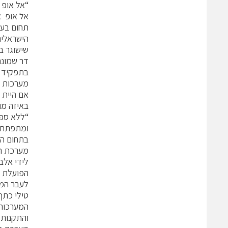
“אל אופ 
אל אופ א
תחום בעו
שישוגר ב
מערכות בשנת 2002 אחרי שמילא מספר תפק
אם היית 
באיזה מו
“ללא ספק
ומתפתח ב
בתחום הזה 
מערכת המ
הפועלת ל
לעבר המט
טילי כתף
המערכות 
והתקנות 