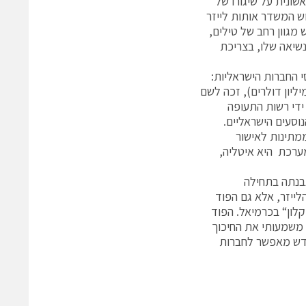
ראשונית על שיגורו של
ש המשדר אותות לייזר
מגוון רחב של טילים,
נשיאה שלו, בצריכת
 החברות הישראליות:
, ארקיע וישראייר. הפרוייקט הזה שעבר לא מעט זעזועים בשל מחירו (76 מיליון דולרים), זכה לשם
ידי רשות התעופה
נוסעים הישראליים.
מתינות לאישור
FA). מי שכבר רכש את המערכת היא איטליה,
ת שנבנתה בתחילה
לייזר, אלא גם הפוד
קלון“ בכרמיאל. הפוד
 משמעותי את החיכוך
החדש מאפשר לחברות