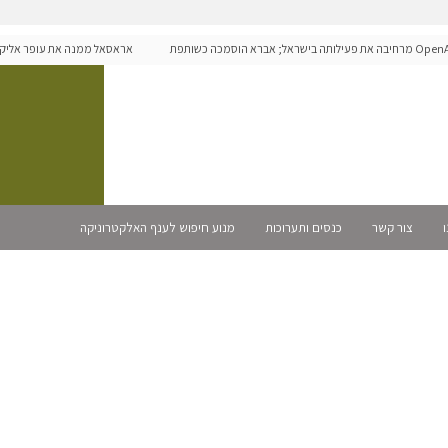
OpenAI מרחיבה את פעילותה בישראל; אברא הוסמכה כשותפת
אראסאל ממנה את עופר אליקים 
שמית
ו
צור קשר
כנסים ותערוכות
מנוע חיפוש לענף האלקטרוניקה