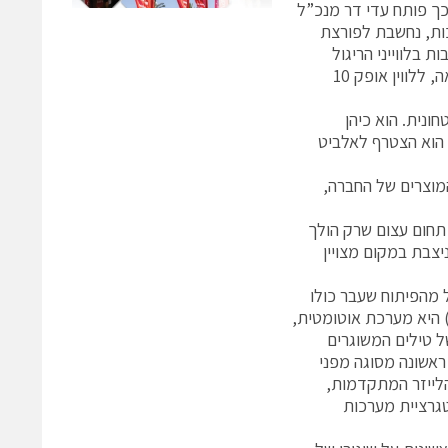
כך פותח עדי דר מנכ”ל
ות, נחשבת לפורצת
בלווייני הריגול
הישראלים מסדרת אופק פותחו ויוצרו בחברה, ובימים האלה נבנית המצלמה הבאה, ללווין אופק 10
 הביטחונית. הוא כיהן
קיד סמנכ”ל השיווק והפיתוח העסקי של אלאופ בין השנים 2006 ל- 2009. הוא הצטרף לאלביט
המוצרים של החברה,
תחום עצום שרק הולך
יצבת במקום מצויין
 מהפיתוח שעבר כולו
די אלביט ואל אופ. MUSIC) MUlti-Spectral Infrared Countermeasure) היא מערכת אוטומטית,
 טילים המשוגרים
אשונה מסוגה מפני
לייזר המתקדמות,
טגרציית מערכות