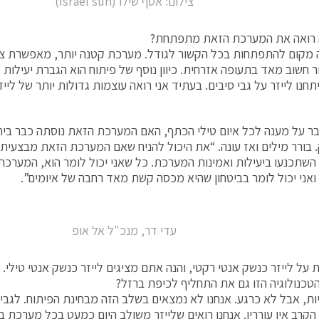
צילום: אסף שילו (Israel sun)
 רואה את המערכת הזאת מתפתחת?
 מקום להתפתחות בכל הקשור לגודל. מערכת קטנה יותר, מאפשרת צר
ר חשוב מאד בתעופה אזרחית. כיוון נוסף של פיתוח הוא הגברת יעילות 
נו לייזר על גבי סיבים. בעתיד אני רואה עוצמות גדולות יותר של לייז
 על מענה לכל איום טילי הכתף, האם המערכת הזאת נוסתה כבר בירי
 בורר מילים ואז עונה. “את היכול להניח שאם המערכת הזאת מבצעית ב
השתכנעו ביעילות ואמינות המערכת. כל שאני יכול לומר הוא, המערכ
, ואני יכול לומר בביטחון שהיא מכסה קשת מאד רחבה של איומים”.
עדי דר, מנכ"ל אל אופ
ת על לייזר כנשק אנטי רקטי, והנה אתם מציגים לייזר כנשק אנטי טיל
כנולוגיה הזו גם את התחליף לכיפת ברזל?
יות, אבל לא כרגע. אנחנו לא נמצאים בשלב הזה מבחינת הפיתוח. לגבי י
הקרב אין עוררין. אנחנו רואים שלייזר משולב היום כמעט בכל מערכת