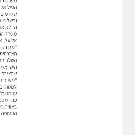
הטיל אל 
שגורמים 
ובשל מימ
הדלק או 
משרד התח
“מגן רקי
האזרחית,
השלב הבא
שהציבה אותה ב
למסוקים”
עצמו עלי
עבר מספר
באוויר. 
התעופה ח