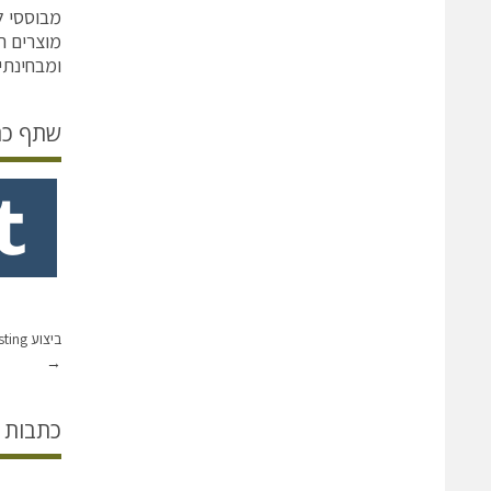
מבוססי לי
מוצרים ה
ומבחינתי
שתף כ
ביצוע Realistic testing למערכות תקשורת High- Density
→
כתבות 