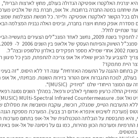
היא יצרנית האלקטרו אופטיקה הגדולה בעולם, מחוץ לארצות הברית“, 
ת שיחתנו במטה החברה ברחובות. אל אופ, חברת בת של אלביט מערכ
לם בכל הקשור לאלקטרו אופטיקה ולייזר. כל חמשת המצלמות שמוצבות 
עוד שנתיים לחלל.
דר שמונה לתפקיד בשנת 2009, נחשב לאחד המנכ”לים הצעירים בתעשייה
בתפ
ידים באלרון טלסופט ובצה”ל.
צריך להצביע על הכיוון שאליו אל אופ צריכה להתפתח, מבין כל מיגוון 
צר היית מתמקד?
 בתחום ההגנה על התעופה האזרחית” עונה דר ללא היסוס. “זה בעיני 
עולם, לנוכח התגברות איום הטרור בזירות השונות. מבחינתי, אל אופ נ
עם המוצר הייחודי שלנו “מיוזיק (MUSIC)“.
יוזיק החלה כרעיון משותף לאלביט ורפאל. במהלך השנים נסוגה רפאל
לי
לא התערבות הטייס, שמגלה, רוכשת, עוקבת ומשבשת את מסלולם של
וס (מערכת לשיבוש אינפרא-אדום רב צבעי). המערכת מספקת הגנה ר
, והיא מתבססת על הובלתה הטכנולוגית של אל-אופ בתחום מערכות ה
התרמיות ומערכות הכוון מהירות, כמו גם על ניסיונה של אל-אופ באינ
במטוסים.