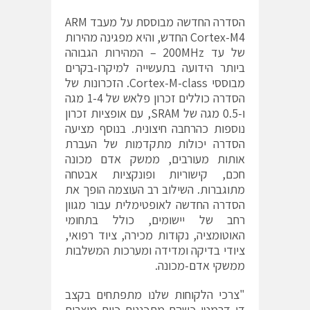
הסדרה החדשה מבוססת על מעבד ARM
Cortex-M4 החדש, והיא מפגינה מהירות
של עד 200MHz – המהירות הגבוהה
ביותר הידועה בתעשייה למיקרו-בקרים
מבוססי Cortex-M-class. הזכרונות של
הסדרה כוללים זכרון פלאש של 1-4 מגה
ו-0.5 מגה של SRAM, עם אופציות זכרון
נוספות כהרחבה חיצונית. בנוסף מציעה
הסדרה יכולות מתקדמות של העברת
אותות מעורבים, ממשק אדם מכונה
חכם, קישוריות ופונקציות אבטחה
מתוגברות. השילוב רב העוצמה הופך את
הסדרה החדשה לאופטימלית עבור מגוון
רחב של יישומים, כולל בתחומי
האוטומציה, נקודות מכירה, ציוד רפואי,
ציודי בדיקה ומדידה ומערכות המשלבות
ממשקי אדם-מכונה.
"צרכי הלקוחות שלנו מתפתחים בקצב
די דרמטי כשהם מתכננים כיום מוצרים