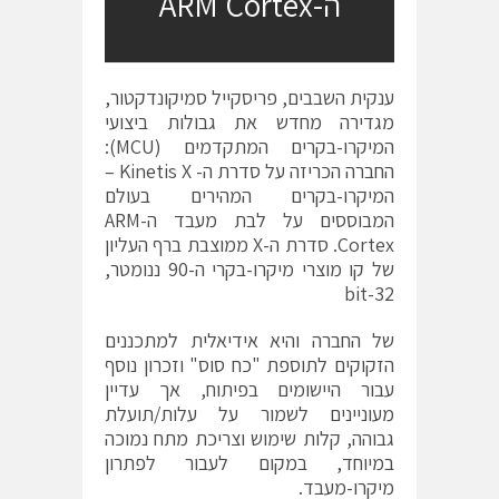
ה-ARM Cortex
ענקית השבבים, פריסקייל סמיקונדקטור,
מגדירה מחדש את גבולות ביצועי
המיקרו-בקרים המתקדמים (MCU):
החברה הכריזה על סדרת ה- Kinetis X –
המיקרו-בקרים המהירים בעולם
המבוססים על לבת מעבד ה-ARM
Cortex. סדרת ה-X ממוצבת ברף העליון
של קו מוצרי מיקרו-בקרי ה-90 ננומטר,
32-bit
של החברה והיא אידיאלית למתכננים
הזקוקים לתוספת "כח סוס" וזכרון נוסף
עבור היישומים בפיתוח, אך עדיין
מעוניינים לשמור על עלות/תועלת
גבוהה, קלות שימוש וצריכת מתח נמוכה
במיוחד, במקום לעבור לפתרון
מיקרו-מעבד.