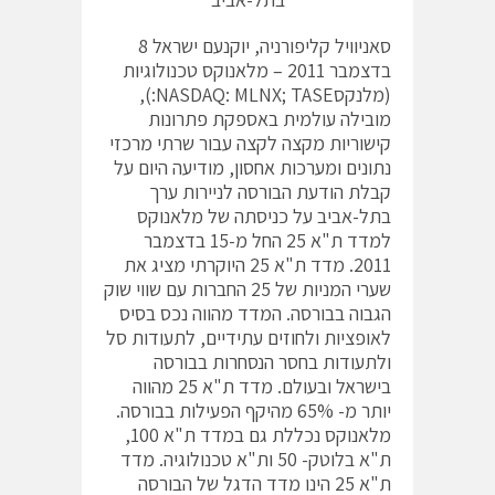
סאניוויל קליפורניה, יוקנעם ישראל 8
בדצמבר 2011 – מלאנוקס טכנולוגיות
(מלנקסNASDAQ: MLNX; TASE:),
מובילה עולמית באספקת פתרונות
קישוריות מקצה לקצה עבור שרתי מרכזי
נתונים ומערכות אחסון, מודיעה היום על
קבלת הודעת הבורסה לניירות ערך
בתל-אביב על כניסתה של מלאנוקס
למדד ת"א 25 החל מ-15 בדצמבר
2011. מדד ת"א 25 היוקרתי מציג את
שערי המניות של 25 החברות עם שווי שוק
הגבוה בבורסה. המדד מהווה נכס בסיס
לאופציות ולחוזים עתידיים, לתעודות סל
ולתעודות בחסר הנסחרות בבורסה
בישראל ובעולם. מדד ת"א 25 מהווה
יותר מ- 65% מהיקף הפעילות בבורסה.
מלאנוקס נכללת גם במדד ת"א 100,
ת"א בלוטק- 50 ות"א טכנולוגיה. מדד
ת"א 25 הינו מדד הדגל של הבורסה