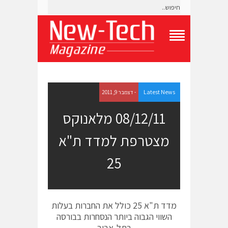
T
o
g
g
l
e
Latest News
- דצמבר 9, 2011
N
a
08/12/11 מלאנוקס
v
i
מצטרפת למדד ת"א
g
a
t
25
i
o
n
M
e
מדד ת"א 25 כולל את החברות בעלות
n
השווי הגבוה ביותר הנסחרות בבורסה
u
בתל-אביב