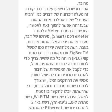
מחובר.
אני יודע שכולם שמעו על כך כבר קודם.
זה מעלה זיכרונות של דברים כמו “הבית
העתידי” של דיסנילנד. אחת הגישות
שבעזרתה אפשר להפוך זאת לאפשרי,
היא שדרוג המודד eMeter למודד
eMeter חכם (Smart), פירושו של דבר,
מעבר מרשת יחידה אל רשתות מרובות.
בעבר, רשת אלחוטית יחידה כמו למשל
ZigBeeTM או תקשורת דרך קו מתח
קווי (PLC) הייתה כל מה שהיית צריך כדי
לדווח בחזרה לחברת התשתית. אבל,
כדי לקבל את האפשרות של חיבור
להתקנים מרובים וגם להפעיל באופן
ממשי את ההתקנים האלו, יש צורך
לבנות רשתות מרובות זו על גבי זו, כדי
שהרשתות יוכלו לתקשר בו זמנית.
למשל, היכולת של רשת Wi-FiTM, רשת
מתחת ל-1.0 ג’יגה-הרץ, רשת ב-2.4
ג’יגה-הרץ ורשת Ethernet להשתמש