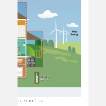
איור 2 דוגמאות לבית חכם שהושלמו בו התקנים חכמים ותצוגות תוך ביתיות