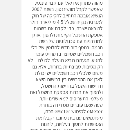
מהווה פתרון אידיאלי עם גיבוי פיננסי,
שאפשר לקבל מוושינגטון. בשנת 2007
הנשיא אובמה התחייב לחקיקה של חוק
לאנרגיה נקייה שכלל 4.5 מיליארד דולר
להוצאה ישירה, כדי לקדם את רשתות
אספקת החשמל הקיימות ולהפוך אותן
למודרניות עם טכנולוגיות של רשת
חכמה. בנוסף דור חדש לחלוטין של כלי
רכב חשמליים שמיוצר בדטרויט עומד
להגיע. הגעתם תביא תועלת לכולם – לא
רק מסיבות סביבתיות ברורות, אלא גם
משום שלכלי רכב חשמליים יש יכולת
לאזן את ההפרשים בין דרישות השיא
ודרישות השפל בדרישות החשמל,
ולהפוך את חברות אספקת החשמל ואת
משלמי התעריפים למאושרים יותר.
שעה שאנו עוברים ממדידה בעזרת
eMeter למימוש eMeter חכם,
משתמשים עם בית מחובר יקבלו את
האפשרות לחסוך בעלויות, ליהנות