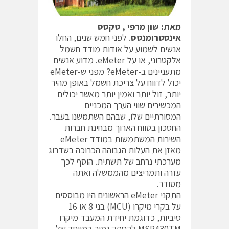
מאת: שון מרפי , טקסס
אינסטרומנטס
. לפני חמש שנים, החלו
אנשים לשמוע על אודות מודד חשמל
אלקטרוני, או על eMeter. מדוע אנשים
מתעניינים ב-eMeter? מפני ש-eMeter
יכול לדווח על צריכת חשמל באופן מהיר
יותר, זול יותר ואמין יותר מאשר יכולים
המכשירים שווי הערך המכניים
המסורתיים שלו, שבהם השתמשנו בעבר.
החסכון בטווח הארוך מבחינת חברות
השירות המשתמשות במודד eMeter
מאזן את העלות הגבוהה הכרוכה בשדרוג
מערכתי נרחב של תשתית. הוסף לכך
עזרה ותמריצים מהממשלה ואתה
מסודר.
התקני eMeter הראשונים היו מבוססים
על בקרי מיקרו (MCU) בני 8 או 16
סיביות, כדוגמת יחידת המעבד מיקרו
MSP430TM להספק נמוך במיוחד של