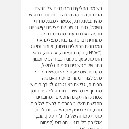
רשימת החלקים המחוברים של הרשת
הביתית החכמה גדלה במהירות. בחיפוש
מהיר באינטרנט, אפשר למצוא מודדי
חשמל, מים וגז שכולם מציעים קישוריות
חכמה. ואולם כעת, מוצרים ברמה
מסחרית וברמה צרכנית מנצלים את
המרחבים הכוללים חימום, אוורור ומיזוג
(HVAC), בקרת תאורה, אבטחה, גלאי
התרעת עשן, מטעני רכב חשמלי ומגוון
רחב של מכשירים חכמים (למשל,
מקררים שמציעים למשתמשים מסכי
מגע לצורך ניטור צריכת האנרגיה
הביתית, גלישה באינטרנט לצורך חיפוש
מתכון, או מכשיר טלוויזיה לצפייה בזמן
אמת). ההתקנים החכמים המחוברים
החדשים האלו מצטרפים לרשת של בית
חכם, כדי לספק את האפשרות לבית
עתידי כמו זה של ג’ורג’ ג’טסון. טוב,
אולי רק בלי רוזי – הרובוט (לפחות
בינתיים לא).