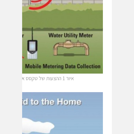
איור 1 ההצעות של טקסס אינסטרומנטס עבור פתרונות רשת חכמים שעברו אופטימיזציה.