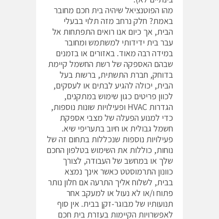
מהו הפוטנציאל שיהיה בית חכם מחובר
באמת? חלק נרחב מזה תלוי בבעלי
הבית, אך כיום אנו רואים התפתחות אל
עבר בית ידידותי למשתמש ומחובר
במידה רבה מאוד. באזורים או בזמנים
שבהם האספקה של רשת החשמל קיימת
בדוחק, חברת התשתית, ברשות בעל
הבית, יכולה להגיע לבתים או לעסקים,
לכוון פריטים כגון שימוש במתקנים,
הגדרות HVAC ופעילויות שונות נוספות,
כדי למנוע הפעלה של מצבי אספקת
חשמל גבולית או חיוב בתעריפי שיא.
פעילויות נוספות שנכללות בתחום זה של
נוחות, כוללות את השימוש בטלפון החכם
שלך או במחשב של העבודה, לצורך
כוונון התרמוסטט כאשר אינך נמצא
בבית, לשלוח אליך התרעה אם חלון נותר
פתוח ו/או לא נעול או למעקב אחר
תנועותיו של מבוגר-זקן בבית. אין סוף
לאפשרויות הקיימות בעזרת בית חכם