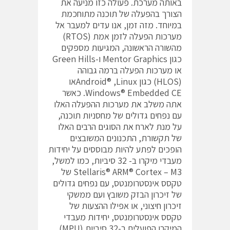
באותה מערכת. פעולה כזו מניעה את
הצורך בהפעלה של תוכנה מתוחכמת
במיוחד. מזה זמן, אנו עדים למעבר אל
מערכות הפעלה לזמן אמת (RTOS)
מהשורה הראשונה, המגיעות מספקים
כגון Mentor Graphics ו-Green Hills
או מערכות הפעלה ברמה גבוהה
(HLOS) כגון Android® ,Linuxאו
Windows® Embedded CE. כאשר
אתה משלב את מערכות ההפעלה האלו
עם נפחים גדולים של מחסניות תוכנה,
על מנת לארח את הסוגים הרבים האלו
של תקשורת, התכנונים המשובצים
הופכים לפתע להיות מבוססים על יחידות
מעבדי מיקרו ב- 32 סיביות, כמו למשל,
Stellaris® ARM® Cortex – M3 של
טקסס אינסטרומנטס, עם נפחים גדולים
של זיכרון הבזק משובץ ועם ממשקי
זיכרון חיצוני, או אפילו ההצעות של
טקסס אינסטרומנטס, יחידות מעבדי
המיקרו הפועלים ב-32 סיביות (MPU),