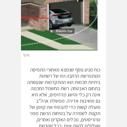
איור 3 דוגמה לטווח היישומים בשימוש בפתרון PLC
כוח מניע נוסף שנמצא מאחורי התפיסה
המתפרשת הרחבה הזו של רשתות
ביתיות חכמות הוא ההתקדמות שנעשתה
בתחום האבטחה. רשת החשמל החכמה
אינה רק כלי והישג מדהימים, אלא היא
גם מחויבות אדירה. ממשלת ארה”ב
פועלת קשות כדי להבטיח את קיומן של
תקנות לשמירה על בטיחות הרשת מפני
טרוריסטים, נוכלים האקרים ואחרים,
שעלולים להוות איום. ככל שהרשת