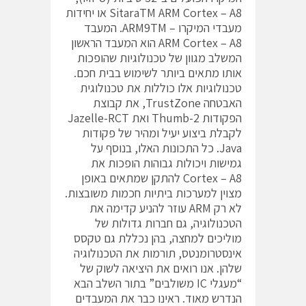
SitaraTM ARM Cortex – A8 או יחידות
מעבדי המיקרו – ARM9TM. המעבד
ARM Cortex – A8 הוא המעבד הראשון
המשלב מגוון של טכנולוגיות שהופכות
אותו מתאים ביותר לשימוש בבית חכם.
טכנולוגיות אלו כוללות את טכנולוגית
האבטחה TrustZone, את קבוצת
הפקודות Thumb-2 ואת Jazelle-RCT
לקבלת ביצוע יעיל ומהיר של פקודות
Java. כל התכונות האלו, בנוסף על
גמישות ויכולות גבוהות הופכות את
Cortex – A8 להתקן שמתאים באופן
מצוין למערכות ביתיות חכמות משובצות.
לא רק ARM עוזר להניע קדימה את
הטכנולוגיה, גם חברות גדולות של
מוליכים למחצה, בהן נכללת גם טקסס
אינסטרומנטס, תורמות את הטכנולוגיה
שלהן. אנו רואים את היציאה לשוק של
“מעגלי IC משולבים” בתור השלב הבא
הנדרש מאוד. ראינו כבר את המעבדים