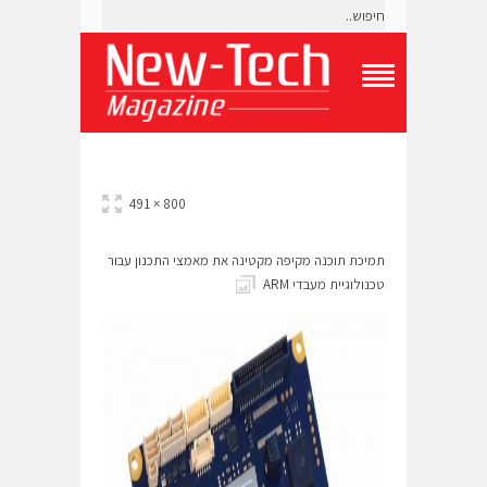
T
o
g
g
l
e
800 × 491
N
a
v
תמיכת תוכנה מקיפה מקטינה את מאמצי התכנון עבור
i
טכנולוגיית מעבדי ARM
g
a
t
i
o
n
M
e
n
u