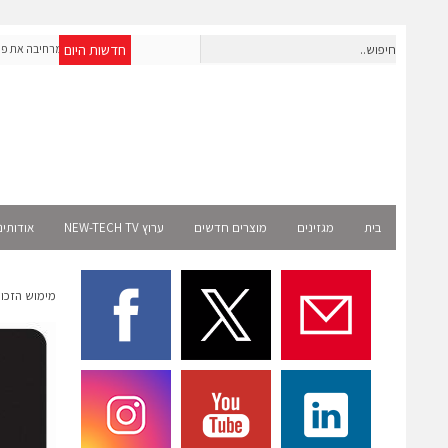
חדשות היום
חברת IAIG גייסה 6 מיליון דולר להקמת חברות תוכנה שנבנו מראש
OpenAI מרחיבה את פ
לעידן ה-AI
Select רשמית
בית
מגזינים
מוצרים חדשים
ערוץ NEW-TECH TV
אודותינ
מימוש הזכות