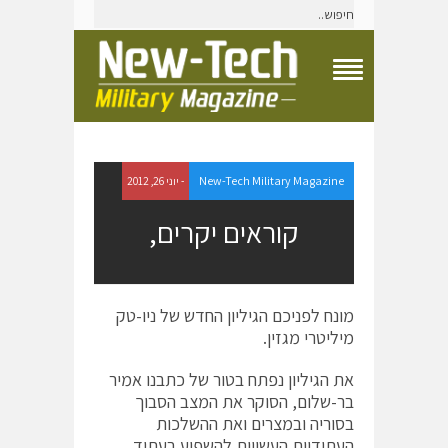
T
o
g
g
l
e
New-Tech Military Magazine
- יוני 26, 2012
N
a
קוראים יקרים,
v
i
g
a
t
מונח לפניכם הגיליון החדש של ניו-טק
i
מיליטרי מגזין.
o
n
M
את הגיליון נפתח בטור של כתבנו אמיר
e
בר-שלום, הסוקר את המצב הסבוך
n
בסוריה ובמצרים ואת ההשלכות
u
העתידיות העשויות להשפיע בעתיד