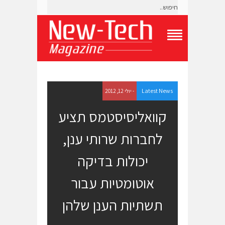
T
o
g
g
l
e
Latest News
- יולי 12, 2012
N
a
קוואליסיסטמס תציע
v
i
לחברות שרותי ענן,
g
a
t
יכולות בדיקה
i
o
אוטומטיות עבור
n
M
e
תשתיות הענן שלהן
n
u