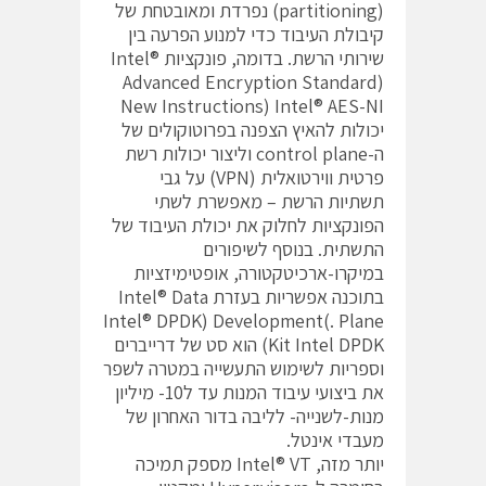
(partitioning) נפרדת ומאובטחת של
קיבולת העיבוד כדי למנוע הפרעה בין
שירותי הרשת. בדומה, פונקציות Intel®
Advanced Encryption Standard)
Intel® AES-NI (New Instructions
יכולות להאיץ הצפנה בפרוטוקולים של
ה-control plane וליצור יכולות רשת
פרטית ווירטואלית (VPN) על גבי
תשתיות הרשת – מאפשרת לשתי
הפונקציות לחלוק את יכולת העיבוד של
התשתית. בנוסף לשיפורים
במיקרו-ארכיטקטורה, אופטימיזציות
בתוכנה אפשריות בעזרת Intel® Data
Plane .)Intel® DPDK) Development
Kit Intel DPDK) הוא סט של דרייברים
וספריות לשימוש התעשייה במטרה לשפר
את ביצועי עיבוד המנות עד ל10- מיליון
מנות-לשנייה- לליבה בדור האחרון של
מעבדי אינטל.
יותר מזה, Intel® VT מספק תמיכה