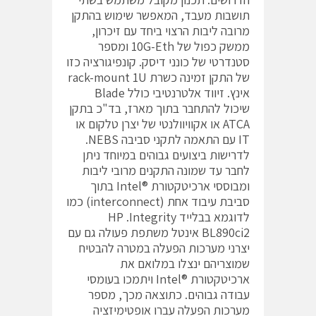
תושבות מעבד, המאפשר שימוש בהתקן
מרובה ליבות הרצוי ביחד עם זיכרון,
ממשק כפול של 10G-Eth ומספר
סטנדרטי של כונני דיסק. קונפיגורציה כזו
של התקן זמינה כשרת rack-mount 1U
אינץ. זיווד אלטרנטיבי כולל Blade
שיכול להתחבר בתוך מארז, בד"כ בתקן
ATCA או אקוויוולנטי של יצרן טלקום או
IT עם התאמה לתקני סביבה NEBS.
לדרישות ביצועים גבוהים במיוחד ניתן
לחבר עד שמונה התקנים מרובי ליבות
ומבוססי ארכיטקטורת ®Intel בתוך
סביבת עיבוד אחת (interconnect) כמו
לדוגמא בבלייד HP .Integrity
BL890ci2 אינטל משתפת פעולה גם עם
יצרני מערכות הפעלה במטרה להבטיח
שמוצריהם ינצלו במלואם את
ארכיטקטורת ®Intel ויתמכו בעומסי
עבודה גבוהים. כתוצאה מכך, מספר
מערכות הפעלה עברו אופטימיזציה