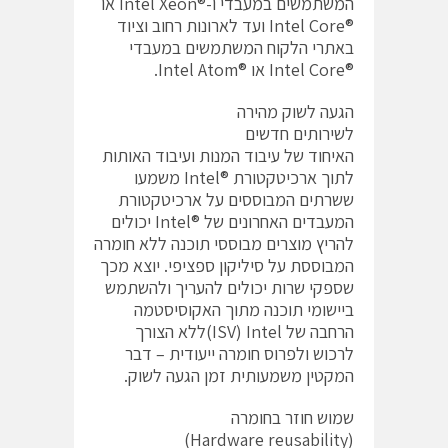
המשתמשים במעבדי ו-®Intel Xeon או
®Intel Core ועד לארונות רחוב וציוד
באתרי הלקוח המשתמשים במעבדי
®Intel Core או ®Intel Atom.
הגעה לשוק מהירה
לשירותים חדשים
האיחוד של עיבוד המנות ועיבוד האותות
לתוך ארכיטקטורת ®Intel משמעו
ששרתים המבוססים על ארכיטקטורת
המעבדים האחרונים של ®Intel יכולים
להריץ מוצרים מבוססי תוכנה ללא חומרה
המבוססת על סיליקון ספציפי. יוצא מכך
שספקי שרות יכולים להעריך ולהשתמש
ביישומי תוכנה מתוך האקוסיסטמה
הרחבה של ISV) Intel)ללא הצורך
לרכוש ולפרוס חומרה ייעודית – דבר
המקטין משמעותית זמן הגעה לשוק.
שמוש חוזר בחומרה
(Hardware reusability)