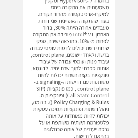
בחומרה ל-Hypervisors ומקטין
משמעותית את התקורה ביחס
למיקרו-ארכיטקטורה מהדור הקודם.
בעוד שהתקורה האופיינית שני דורות
מעבדים אחורה הייתה 30%, בדור
האחרון Intel® VT מורידה את התקורה
לפחות מ-10%. כתוצאה ישירה, ספקי
שירותי רשת יכולים לדמות עומסי עבודה
ברשת ולאחד יישומים, control plane,
עיבוד מנות ועומסי עבודה של עיבוד
אותות ספרתי לתוך שרת יחיד. לדוגמא,
פונקציות בקצה השרות יכולות להיות
משותפות עם דרישות ה-signaling ב-
control plane , כמו פונקציות SIP)
Call State Control) ופונקציות ה-
Policy Charging & Rules (). בדומה,
ניהול רשתות ופונקציות תמיכה עסקיות
יכולות להיות מאוחדות על אותה
פלטפורמת תשתית משותפת או על
גרסה ייעודית של אותה טכנולוגיה
בהתאם לדרישות.