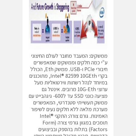
ממשקים: המעבד מחובר לעולם החיצוני
ע"י כמה חלקים וממשקים שמאפשרים
חיבורי PCIe ו-USB. ממשק Eth, הכולל
בקרי Intel® 82599 10GEth, מתוכננים
במיוחד לנהל רשתות ווירטואליות מעל
ערוצי 10G-Eth מרובים. אינטל גם
מציעה כונני SSD עד ל600- גיגהבייט עם
ממשק תעשייתי סטנדרטי, המאפשרים
מערכת מלאה ללא חלקים נעים לשיפור
האמינות. גורם צורה: התקני ®Intel
תומכים במגוון גורמי צורה (Form
Factors) בתלות בהספק ובביצועים
הדרושים. תכנון מקובל משתמש בשתי