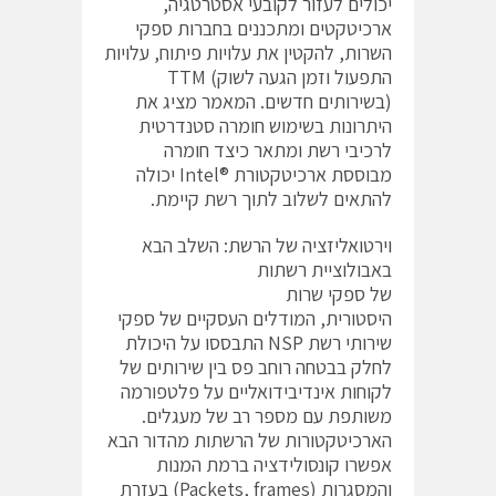
יכולים לעזור לקובעי אסטרטגיה,
ארכיטקטים ומתכננים בחברות ספקי
השרות, להקטין את עלויות פיתוח, עלויות
התפעול וזמן הגעה לשוק) TTM
(בשירותים חדשים. המאמר מציג את
היתרונות בשימוש חומרה סטנדרטית
לרכיבי רשת ומתאר כיצד חומרה
מבוססת ארכיטקטורת ®Intel יכולה
להתאים לשלוב לתוך רשת קיימת.
וירטואליזציה של הרשת: השלב הבא
באבולוציית רשתות
של ספקי שרות
היסטורית, המודלים העסקיים של ספקי
שירותי רשת NSP התבססו על היכולת
לחלק בבטחה רוחב פס בין שירותים של
לקוחות אינדיבידואליים על פלטפורמה
משותפת עם מספר רב של מעגלים.
הארכיטקטורות של הרשתות מהדור הבא
אפשרו קונסולידציה ברמת המנות
והמסגרות (Packets, frames) בעזרת