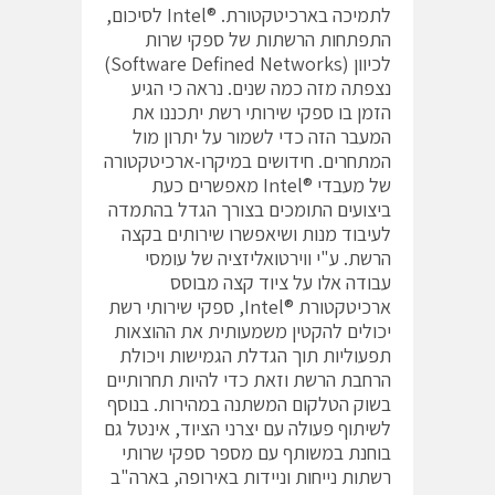
לתמיכה בארכיטקטורת. ®Intel לסיכום,
התפתחות הרשתות של ספקי שרות
לכיוון (Software Defined Networks)
נצפתה מזה כמה שנים. נראה כי הגיע
הזמן בו ספקי שירותי רשת יתכננו את
המעבר הזה כדי לשמור על יתרון מול
המתחרים. חידושים במיקרו-ארכיטקטורה
של מעבדי ®Intel מאפשרים כעת
ביצועים התומכים בצורך הגדל בהתמדה
לעיבוד מנות ושיאפשרו שירותים בקצה
הרשת. ע"י ווירטואליזציה של עומסי
עבודה אלו על ציוד קצה מבוסס
ארכיטקטורת ®Intel, ספקי שירותי רשת
יכולים להקטין משמעותית את ההוצאות
תפעוליות תוך הגדלת הגמישות ויכולת
הרחבת הרשת וזאת כדי להיות תחרותיים
בשוק הטלקום המשתנה במהירות. בנוסף
לשיתוף פעולה עם יצרני הציוד, אינטל גם
בוחנת במשותף עם מספר ספקי שרותי
רשתות נייחות וניידות באירופה, בארה"ב