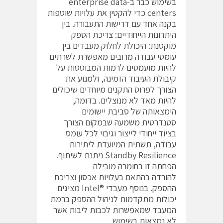
בשימוש כבר ב-enterprise data
centers כדי להקטין את עלויות שוטפות
בקנה אחד עם דרישות התעבורה. בין
היתרונות הייחודיים: צריכת הספק
מוקטנת: היכולת לחלוק מעבדים בין
עומסי עבודה מרובים מאפשרת לשרתים
להיות מועמסים לרמות המבוססות על
קיבולת העיבוד הזמינה, ולמנוע את
הצורך לפרוס התקנים מיוחדים שיכולים
להיות מאד לא מנוצלים. בדומה,
הימצאותה של סביבת יישומים
סטנדרטית משמעה שבמקום הצורך
בציוד ייחודי לייצור וגיבוי לכל עומס
עבודה, תשתית המיועדת ליתירות
Standby Resilience ניתנת לשיתוף.
הפחתה זו בחומרה מובילה
להורדה בהתאם בעלויות אכסון וצריכת
ההספק. בנוסף מעבדי ®Intel מציגים
יכולות מתקדמות לניהול ההספק ברמת
המעבד שמאפשרות לכבות ליבות אשר
לא נמצאות בשימוש.