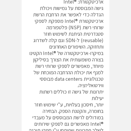
ארכיטקטורת: ®Intel
גישה המבוססת על גמישות ויכולת
הגדלה כדי לאפשר את הרחבת הרשת
ארכיטקטורת ®Intel מספקת לספקי
שרותי רשת (NSP) פלטפורמה
סטנדרטית הניתנת לשימוש חוזר
(reusable) ל-SDN וגם קלה לשדרוג
ותחזוקה. השיפורים האחרונים
במיקרו-ארכיטקטורה של ®Intel הקטינו
בצורה משמעותית את הצורך בסיליקון
מיוחד, מאפשרים לספקי שרותי רשת
למנף את יכולת ההרחבה המוכחת של
טכנולוגיית data centers מבוססי
ווירטואליזציה.
יתרונות של גישה זו כוללים רשתות
יעילות
יותר, חיסכון בעלויות, ע"י שימוש חוזר
בחומרה, והקטנת הספק. הבחירה
במודולים לרשת המבוססים על מעבדי
®Intel מאפשרים גם לספקי שירותים
לשלב פתרונות שפותחו ע"י ספקי תוכנה