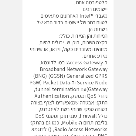
פלטפורמה אחת,
יישומים רבים
מעבדי ®Intel האחרונים מתאימים
לטווח רחב של יישומים בדור הבא של
רשתות הן
הנייחות והן הניידות כולל:
בקצה השרות, היכן ש- יכולים להיות
מזוהים ומעובדים כקול, וידאו, או שירותי
מידע אחרים.
ב-Access Gateway: כמו לדוגמא,
Broadband Network Gateway
(BNG) (GGSN) Generalized GPRS
Service Node וה-PGW) Packet Data
Gateway)עם tunnel termination,
ניהול QoS וממשק. Authentication
התקני אבטחה שמאפשרים לצרף בצורה
בטוחה ספקי שרותי רשת לאינטרנט,
כולל firewall, סנני תוכן ומסנני DoS
בליבת תחום ה-Mobile, כמו גם בהתקני
Radio Access Networks, () לדוגמא
RNC . עבודה החלה גם בפיתוח תחנות