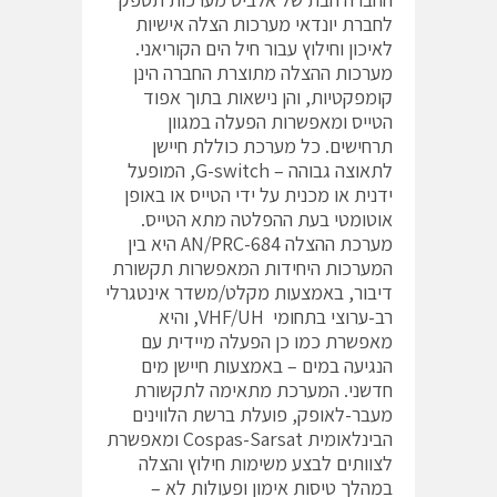
לחברת יונדאי מערכות הצלה אישיות
לאיכון וחילוץ עבור חיל הים הקוריאני.
מערכות ההצלה מתוצרת החברה הינן
קומפקטיות, והן נישאות בתוך אפוד
הטייס ומאפשרות הפעלה במגוון
תרחישים. כל מערכת כוללת חיישן
לתאוצה גבוהה – G-switch, המופעל
ידנית או מכנית על ידי הטייס או באופן
אוטומטי בעת ההפלטה מתא הטייס.
מערכת ההצלה AN/PRC-684 היא בין
המערכות היחידות המאפשרות תקשורת
דיבור, באמצעות מקלט/משדר אינטגרלי
רב-ערוצי בתחומי VHF/UH, והיא
מאפשרת כמו כן הפעלה מיידית עם
הנגיעה במים – באמצעות חיישן מים
חדשני.
המערכת מתאימה לתקשורת
מעבר-לאופק, פועלת ברשת הלווינים
הבינלאומית Cospas-Sarsat ומאפשרת
לצוותים לבצע משימות חילוץ והצלה
במהלך טיסות אימון ופעולות לא –