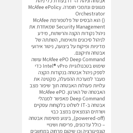
אבטחה וניהול ה- IT בעזרת כלי ניהול
מגוונים ונתמכי חומרה. McAfee ePolicy
Orchestrator
() הוא הבסיס של פלטפורמת McAfee
Security Management שמאחדת את
ניהול נקודות הקצה והרשתות, מידע
לניהול סיכונים ותאימות, השתתה של
מדיניות ופיקוח על ביצועה, ניטור אירועי
אבטחה ותיקונם.
McAfee ePO Deep Command עושה
שימוש בטכנולוגיית Intel® vPro כדי
לספק ניהול אבטחה בנקודות הקצה
מעבר למערכת ההפעלה, מקטינה את
עלויות פעולות האבטחה תוך שיפור מצב
האבטחה של הארגון. McAfee ePO
Deep Command מאפשר למנהלי
אבטחה ב-IT לשלוט בלקוחות עסקיים
ושרתים הנמצאים במצב כבוי
(powered-off), ביצוע משימות אבטחה
– כולל עדכונים, פריסות ושינויי
קונפיגורציה וכן שיקום מרחוק במחשבים