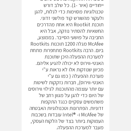
ייחודיים (איור -1). כל שלב דורש
טכנולוגיות מסוימות כדי לגלות, להגן
ולעקור מהשורש קוד פולשני זדוני.
תוכנת Rootkit היא אחת מהדרכים
החשאיות להסתיר נוזקה, אבל היא
החביבה על פושעי הסייבר. בממוצע,
McAfee מגלה 1200 תוכנות Rootkits
ביום. הרבה Rootkits מתחפרות מתחת
למערכת ההפעלה היכן שתוכנת
האנטי-ווירוס לא יכולה להגיע אליהם.
מכיוון שנוזקות אלו לא נראות ע"י
מערכת ההפעלה ( כמו גם ע"י
האנטי-ווירוס), חברות נזקקות לשיטות
עם יותר עוצמה מהתוכנות לגילוי ווירוסים
של היום כדי להגן על מגוון רחב של
משתמשים עסקיים כנגד התקפות
זדוניות. הפתרונות וטכנולוגיות האבטחה
של McAfee ו- ®Intel עובדות בשכבות
העמוקות ביותר בצד של הלקוח העסקי,
מעבר למערכת ההפעלה.