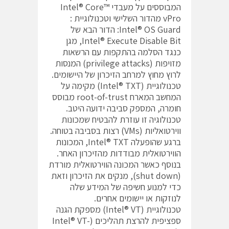
המבוססים על מעבדי Intel® Core™
vPro מהדור השלישי וטכנולוגיית :
Intel® OS Guard: הדור הבא של
Intel® Execute Disable Bit, מגן
כנגד הסלמה בהתקפות עם הרשאות
מזויפות (privilege attacks) המנסות
לרוץ מחוץ למרחב הזיכרון של היישומים.
טכנולוגיית (Intel® TXT) מקימה על
המחשב המארח root-of-trust מבוסס
חומרה, המספק סביבה ידועה היטב.
טכנולוגיה זו עוזרת להבטיח שמכונות
ווירטואליות (VMs) רצות בסביבה בטוחה.
ברגע שהופעלה Intel® TXT, המכונות
הווירטואלית מבודדות מהזיכרון האחר.
בנוסף כאשר המכונה הווירטואלית מורדת
(shut down), מנקים את הזיכרון וזאת
כדי למנוע חשיפה של המידע שלה
לנוזקות או יישומים אחרים.
טכנולוגיית (Intel® VT) מספקת הגנה
ספציפית להרצת תהליכים (Intel® VT-