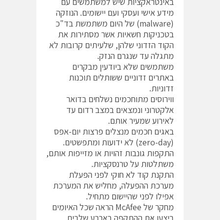
באינטראקציות שיש למשתמשים עם
מידע אישי ועסקי ועם יישומים. הנוזקה
(malware) של היום משתמשת בד"כ
בטכניקות חשאיות אשר מסתירות את
הקוד הזדוני שלהן, שלעיתים קרובות לא
מתגלה עד שנגרם הנזק.
משתמשים שלא ביודעין מבקרים
באתרים זדוניים ששותלים תוכנות
זדוניות.
ווירוסים מתוחכמים נשלחים בדואר
אלקטרוני ונמצאים במצב רדום עד
לאירוע שמעיר אותם.
באגים חכמים מנצלים פרצות יום-אפס
(zero-day) לא ידועות ומתפשטים.
התקפות גונבות זהויות או מזייפות אותם,
משתלטות על טרנסקציות.
התקנת קוד לא חוקי לפני הפעלת
מערכת ההפעלה, מחליש את המערכת
אפילו לפני שהיישום מתחיל.
מחקר של McAfee הראה שכל האיומים
ביצעו את ההתקפה בארבע שלבים