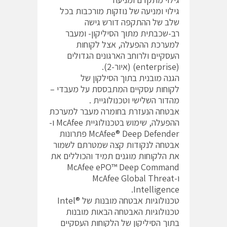
גילוי ומניעה של נוזקות מורכבות בכל
שלב של ההתקפה דורש גישה
רב-שכבתית מתוך הסיליקון- ומעבר
למערכת ההפעלה, אצל לקוחות
העסקיים ולרוחב הארגונים הגדולים
(enterprise) (איור-2).
הגנה מובנית בתוך הסילקון של
לקוחות עסקיים המתבססת על מעבדי –
מהדור השלישי וטכנולוגיית .
אבטחה הנעזרת בחומרה מעבר למערכת
ההפעלה, שימוש בטכנולוגיית McAfee ו-
McAfee® Deep Defender פתרונות
אבטחה לנקודות קצה שמטרתם לשמור
את הלקוחות מוגנים תמיד והכוללים את
McAfee ePO™ Deep Command
ו-McAfee Global Threat
Intelligence.
טכנולוגיות אבטחה מובנות של ®Intel
טכנולוגיות האבטחה הבאות מובנות
בתוך הסיליקון של הלקוחות העסקיים