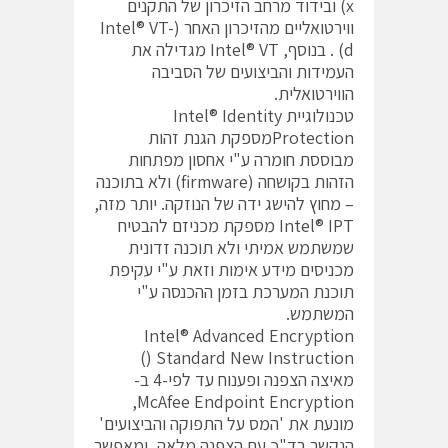
x) ובידוד מרחב הזיכרון של התקנים
ווירטואליים מהזיכרון האחר (Intel® VT-
d) . בנוסף, Intel® VT מגדילה את
העמידות והביצועים של הסביבה
הווירטואלית.
טכנולוגיית Intel® Identity
Protectionמספקת הגנת זהות
מבוססת חומרה ע"י אחסון מפתחות
הזהות בקושחה (firmware) ולא בתוכנה
– מחוץ להישג ידה של הנוזקה. יותר מזה,
Intel® IPT מספקת מכניזם להבטיח
שמשתמש אמיתי ולא תוכנה זדונית
מכניסים מידע אימות וזאת ע"י עקיפת
תוכנת המערכת בזמן ההכנסה ע"י
המשתמש.
Intel® Advanced Encryption
Standard New Instruction ()
מאיצה הצפנה ופענוח עד לפי-4 ב-
McAfee Endpoint Encryption,
מונעת את 'המס על התפוקה והביצועים'
הנקשר בד"כ עם הצפנה מלאה, ומאפשר