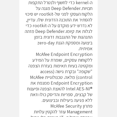
ה-kernel כדי לחשוף ולנטרל התקפות
חבויות.Deep Defender מגנה על
הלקוח העסקי לפני של-rootkit יש סיכוי
להסתיר את התוכנה הזדונית שלו. עדיין,
לא נדרש ידע מוקדם על ה-rootkit כדי
לגלות את קיומו.Deep Defender מזהה
התנהגות של התגנבות זדונית בזמן
ביצועה ומספקת הגנת zero-day
אמיתית.
McAfee Endpoint Encryption
ללקוחות עסקיים, שומרת על המידע
ומקטינה בעיות תאימות בעזרת הצפנה
"שקופה" ובקרת גישה (access
control) מלאה. טכנולוגיית McAfee
Endpoint Encryption ממנפת את
®Intel AES-NI להאצת הצפנה ופיענוח
של קבצים, ספריות והדיסק כולו וזאת
ללא פגיעה ביעילות ובביצועים.
פתרון McAfee Security
Management עוזר להקטין עלויות