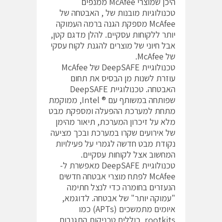
היכן שמוצרי McAfee ממנפים
טכנולוגיות מובנות של , האבטחה של
McAfee מספקת הגנה ברמה העמוקה
יותר ללקוחות עסקיים. להלן מדגם קטן,
אבל חיוני של מוצרים להגנת לקוח עסקי
של McAfee.
טכנולוגיית DeepSAFE של McAfee
עוזרת לשנות מן הבסיס את תחום
האבטחה. טכנולוגיית DeepSAFE
שפותחה במשותף עם ® Intel, ממוקמת
מתחת למערכת ההפעלה ומספקת מבט
מלא על זיכרון המערכת, תיאור מהימן
של אירועים שקרו במערכת ובכך מציעה
נקודת מבט חדשה לגמרי על פעילויות
המחשוב אצל לקוחות עסקיים.
טכנולוגיית DeepSAFE מאפשרת ל-
McAfee לפתח מוצרי אבטחה חדשים
הנעזרים בחומרה כדי לנצל חתימה
"עמוקה יותר" של אבטחה. לדוגמא,
איומים מתמשכים (APTs) כמו
rootkits, כוללים טכניקות התגנבות