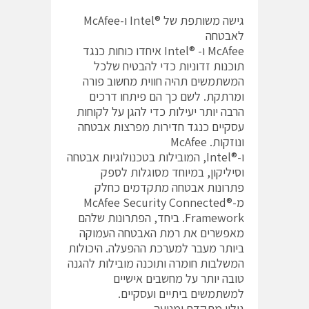
גישה משותפת של ®Intel ו-McAfee
לאבטחה
McAfee ו- ®Intel איחדו כוחות כנגד
תוכנות זדוניות כדי להבטיח שלכל
המשתמשים תהיה חווית מחשוב פורה
ומרתקת. לשם כך הם פיתחו דרכים
הרבה יותר יעילות כדי להגן על לקוחות
עסקיים כנגד חדירות מפרצות אבטחה
ונוזקות. McAfee
ו-®Intel, המובילות בטכנולוגיות אבטחה
וסיליקון, במיוחד מסוגלות לספק
פתרונות אבטחה מתקדמים כחלק
מ-®McAfee Security Connected
Framework. ביחד, הפתרונות שלהם
מאפשרים את רמת האבטחה העמוקה
ביותר מעבר למערכת ההפעלה. היכולות
המשלבות חומרה ותוכנה מובילות להגנה
טובה יותר על מחשבים אישיים
למשתמשים ביתיים ועסקיים.
גילוי מתקדם ומניעה