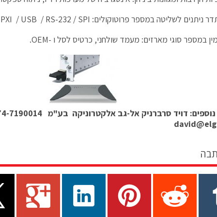
יתנים לשליטה במספר פרוטוקולים: PXI / USB / RS-232 / SPI
ין במספר סוגי מארזים: מעמד שולחני, כרטיס לסל ו -OEM.
נוספים: דויד סרברניק אל-גב אלקטרוניקה
בע"מ 074-7190014, 054-4236570
david@elge
תבה