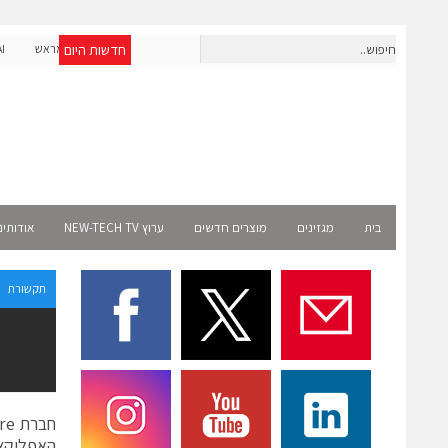
חדשות היום
חברת IAIG גייסה 6 מיליון דולר להקמת חברות תוכנה שנבנו מראש
לעידן ה-AI
Select
בית
מגזינים
מוצרים חדשים
ערוץ NEW-TECH TV
אודותינ
תקשורת
האפליקצי