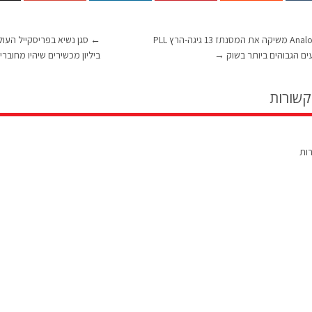
Analog Devices משיקה את המסנתז 13 גיגה-הרץ PLL
←
ים הגבוהים ביותר בשוק
→
ביליון מכשירים שיהיו מחובר
קשורות
רות