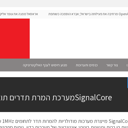
OpenAI מרחיבה את פעילותה בישראל; אברא הוסמכה כשותפת
אראסאל ממנה את עופר אליקים
 רשמית
ו
צור קשר
כנסים ותערוכות
מנוע חיפוש לענף האלקטרוניקה
SignalCoreמערכת המרת תדרים תוצרת
ות הן רבות ומגוונות ביניהן: אינטגרציה של מערכות רדיו, ניתוח ספקט