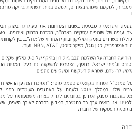
תקשורת, יצרניות ציוד תקשורת וארגונים המתחזקים רשתות תקשו
עבדה, למקסם שימוש בציודים, ולפשט בניית תשתיות בדיקה מורכבות
יסטמס הישראלית מבססת בשנים האחרונות את פעילותה בשוק הבינ
שת ענפה של שותפים עסקיים בארה"ב, המזרח הרחוק ואירופה. פע
וללת משרדים בעמק הסיליקון ובחוף המזרחי של ארה"ב. בין לקוחותי
נטרפרייז, כגון גוגל, מייקרוסופט, NBN, AT&T ועוד.
לאחרונה הודיעה החברה על השלמת סבב ג
טנרס וג'מיני ישראל. בנוסף, הצטרפו להשקעה גם בעלי המניות ה
לטשולר-שחם, שטראוס השקעות ומשקיעים נוספים.
ל סמנכ"ל הפתוח בקוואליסיסטמס מוסר: "תמיכת המדען הראשי תסי
את המוצרים שלנו במהלך 2013 ולענות על האתגרים העומדי
מי. בעקבות מענק המדען בכוונתינו לגדול בצורה משמעותית על מנ
לפנינו. אנו רואים ערך רב בתמיכת המדען בחברה לאורך השנים, אשר
בתוכנית העסקית של החברה."
תבה