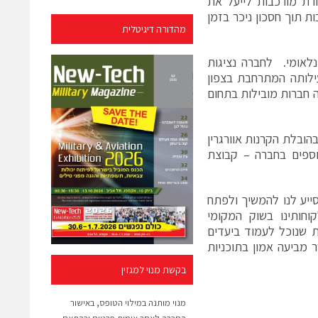
רת מורכבות לייעל את
 תוך חסכון ניכר בזמן
מהדורה דיגיטלית
לאומי. לחברה נציגות
ילותה המתרחבת בצפון
ה חברות מובילות בתחום
יוס הון בהיקף של כ-9 מיליון שקלים בהובלת הקרנות אוורגרין
נוספים בחברה – קבוצת
יע לנו להמשיך ולפתח
ם בפני לקוחותינו בשוק המקומי
ת שנוכל לעמוד ביעדים
 מביעה אמון בתוכניות
בקשת מנוי למגזין
מנוי מותנה במילוי הטופס, באישור