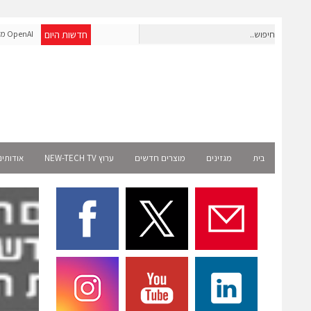
חדשות היום
חברת IAIG גייסה 6 מיליון דולר להקמת חברות תוכנה שנבנו מראש
OpenAI 
לעידן ה-AI
Select רשמית
בית
מגזינים
מוצרים חדשים
ערוץ NEW-TECH TV
אודותינ