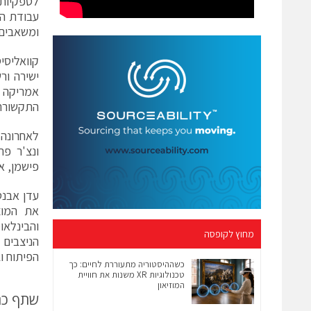
לספקיות 
עבודת המ
ומשאבים
קוואליס
ישירה ור
אמריקה כ
התקשורת והא
ונצ'ר פר
פישמן, א
עדן אבנט
והבינלאו
מחוץ לקופסה
הניצבים 
הפיתוח ו
כשההיסטוריה מתעוררת לחיים: כך
טכנולוגיות XR משנות את חוויית
המוזיאון
שתף כ