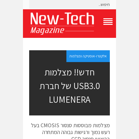
T
o
g
g
l
e
אלקטרו-אופטיקה ומצלמות
N
a
חדש!! מצלמות
v
i
USB3.0 של חברת
g
a
t
LUMENERA
i
o
n
M
e
מצלמות מבוססות סנסור CMOSIS בעל
n
רעש נמוך ורגישות גבוהה המתחרה
u
בביצועי סנסור CCD.