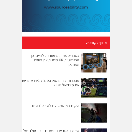
מחוץ לקופסה
כשההיסטוריה מתעוררת לחיים: כך
טכנולוגיות XR משנות את חוויית
המוזיאון
מהכדור ועד הדשא: הטכנולוגיות שיכריעו
את מונדיאל 2026
היקום כפי שמעולם לא ראינו אותו
אירוע הצגת יינות כשרים – צור עולם של