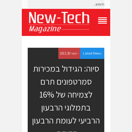
T
o
g
g
l
e
Latest News
- ינואר 30, 2013
N
a
סיוה: הגידול במכירות
v
i
סמרטפונים תרם
g
a
t
לצמיחה של 16%
i
o
בתמלוגי הרבעון
n
M
e
הרביעי לעומת הרבעון
n
u