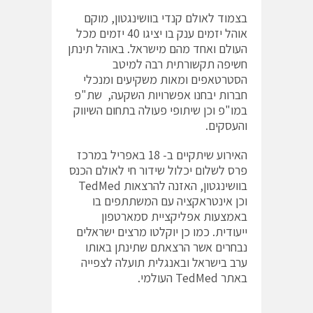
בצמוד לאולם קנדי בוושינגטון, מוקם
אוהל יזמים ענק בו יציגו 40 יזמים מכל
העולם ואחד מהם מישראל. באוהל תינתן
חשיפה תקשורתית רבה למיטב
הסטרטאפים ומאות משקיעים ומנכלי
חברות יבחנו אפשרויות השקעה, שת"פ
במו"פ וכן שיתופי פעולה בתחום השיווק
והעסקים.
האירוע שיתקיים ב- 18 באפריל במרכז
פרס לשלום יכלול שידור חי לאולם הכנס
בוושינגטון, האזנה להרצאות TedMed
וכן אינטראקציה עם המשתתפים בו
באמצעות אפליקציית סמארטפון
ייעודית. כמו כן יוקלטו מרצים ישראלים
נבחרים אשר הרצאתם שתינתן באותו
ערב בישראל ובאנגלית תועלה לצפייה
באתר TedMed העולמי.