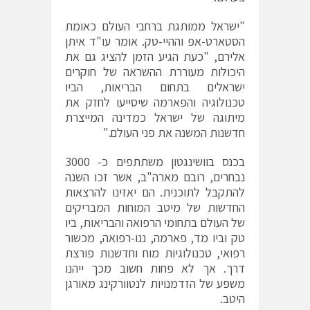
"ישראל ממותגת ברחבי העולם כאומת
הסטארט-אפ וההיי-טק. אומר עו"ד איתן
אלירם, "כעת הגיע הזמן להציג גם את
היכולות מעוררת ההשראה של חוקרים
ישראלים בתחום הבריאות, הביו
טכנולוגיה והפארמה שיסייעו לחזק את
מיתוגה של ישראל כמדינה המייצרת
חדשנות המשנה את פני העולם."
בכנס בוושינגטון משתתפים כ- 3000
נבחרים, רובם מארה"ב, אשר זכו השנה
להתקבל לתוכנית. הם יאזינו להרצאות
החדשות של מיטב המוחות המבריקים
של העולם בתחומי הרפואה והבריאות, ביו
טק וביו מד, פארמה, ננו-רפואה, מכשור
רפואי, טכנולוגיות מוח וחדשנות פורצת
דרך. אך לא פחות חשוב מכך ייהנו
משפע של הזדמנויות לנטוורקינג מאורגן
היטב.