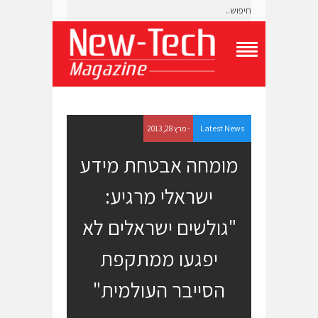
T
o
g
g
l
e
Latest News
- מרץ 28, 2013
N
a
מומחה אבטחת מידע
v
i
ישראלי מרגיע:
g
a
t
"גולשים ישראלים לא
i
o
יפגעו ממתקפת
n
M
e
הסייבר העולמית"
n
u