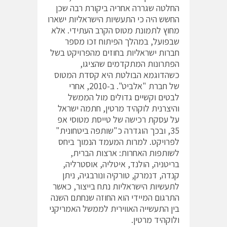
החלטה שגררה אחריה ביקורת רבה שכן
החשש היה כי התעשיות הישראליות ישארו
מחוץ לתמונת מטוס הקרב העתידי. אלא
שבפועל, במהלך הפיתוח זכו מספר
חברות ישראליות בחוזים מהפרויקט בשל
הפתרונות המתקדמים שהציגו,
כשהדוגמא הבולטת היא קסדת המטוס
של חברת "אלביט". ב-2010, אחרי
לבטים וקשיים גדולים מול הממשל
והיצרנית לוקהיד מרטין, חתמה ישראל
על עסקת רכישה של טייסת מטוסי אפ
35, ובכך הוגדרה כ"שותפה ביטחונית"
לפרויקט. למרות המעמד הנמוך ביחס
לשותפות האחרות: ארצות הברית,
בריטניה, הולנד, איטליה, אוסטרליה,
קנדה, דנמרק, טורקיה ונורבגיה, ניתן
לתעשיות הישראליות נתח בייצור, כאשר
התרגום המיידי הוא החוזה שנחתם השנה
בין התעשייה האווירית לממשל האמריקני
ולוקהיד מרטין.