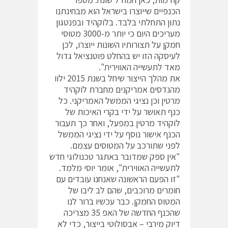
הכנפיים שייוצרו בישראל הוא מבחינתנו
נתון התחלתי בלבד. בלוקהיד ובפנטגון
מעריכים היום כי יותר מ-3000 מטוסי
חמקן על תצורותיו השונות ייוצרו, לכן
לעיסקה הזו יש בהחלט פוטנציאל גדול
מאד לתעשייה האווירית".
את מהלך הייצור שיחל בשנת 2015 ילוו
מהנדסים אמריקנים מחברת לוקהיד
מרטין וכן נציגי הממשל האמריקני. כל
כנף תאושר על ידי בקרי האיכות של
לוקהיד מרטין במפעל, ואחר כך תעבור
הכנף אישור נוסף על ידי נציגי הממשל
לפני שתורכב על המטוסים עצמם.
"אין ספק שמדובר באתגר טכנולוגי חדש
לתעשייה האווירית", אומר יוסי מלמד.
"זו הפעם הראשונה שאנחנו עובדים עם
חומרים מרוכבים, שהם לב ליבו של
המטוס החמקן. כבר עכשיו ברור לנו
שהכנף החדשה של האפ 35 מצריכה
דיוק מירבי – אבסולוטי בייצור, כדי לא