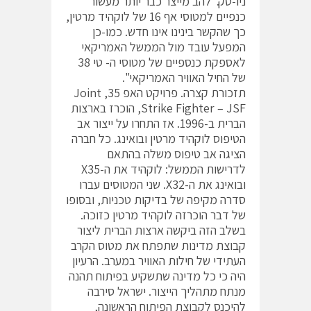
ניו-טק."להב מייצר כבר יותר מעשור
כנפיים למטוסי אף 16 של לוקהיד מרטין,
כך שהקשר בינינו אינו חדש. כמו-כן
המפעל עובד מול הממשל האמריקאי
לאספקת כנספיים של מטוסי ה- טי 38
של החיל האוויר האמריקאי".
תזכורת קצרה. פרויקט האפ 35, Joint
Strike Fighter – JSF, הוכרז בארצות
הברית ב-1996. אז התחרו על ייצור אב
הטיפוס לוקהיד מרטין ובואינג. כל חברה
הציגה אב טיפוס משלה בהתאם
לדרישות הממשל: לוקהיד את ה-X35
ובואינג את ה-X32. שני המטוסים עברו
סדרה מקיפה של בדיקות טכניות, ובסופו
של דבר הוכרזה לוקהיד מרטין כזוכה.
בשלב הזה ביקשה ארצות הברית ליצור
קבוצת מדינות שתפתח את מטוס הקרב
העתידי של חילות האוויר במערב. הרעיון
היה כי כל מדינה שתשקיע בפיתוח תהנה
מנתח מתהליך הייצור. ישראל סירבה
להיכנס לקבוצת הפיתוח הראשונה,