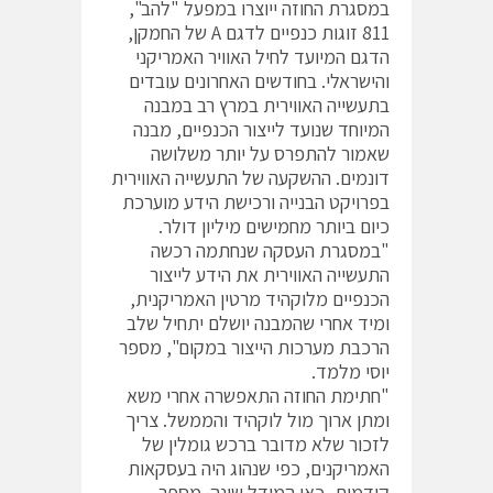
במסגרת החוזה ייוצרו במפעל "להב",
811 זוגות כנפיים לדגם A של החמקן,
הדגם המיועד לחיל האוויר האמריקני
והישראלי. בחודשים האחרונים עובדים
בתעשייה האווירית במרץ רב במבנה
המיוחד שנועד לייצור הכנפיים, מבנה
שאמור להתפרס על יותר משלושה
דונמים. ההשקעה של התעשייה האווירית
בפרויקט הבנייה ורכישת הידע מוערכת
כיום ביותר מחמישים מיליון דולר.
"במסגרת העסקה שנחתמה רכשה
התעשייה האווירית את הידע לייצור
הכנפיים מלוקהיד מרטין האמריקנית,
ומיד אחרי שהמבנה יושלם יתחיל שלב
הרכבת מערכות הייצור במקום", מספר
יוסי מלמד.
"חתימת החוזה התאפשרה אחרי משא
ומתן ארוך מול לוקהיד והממשל. צריך
לזכור שלא מדובר ברכש גומלין של
האמריקנים, כפי שנהוג היה בעסקאות
קודמות, כאן המודל שונה. מספר