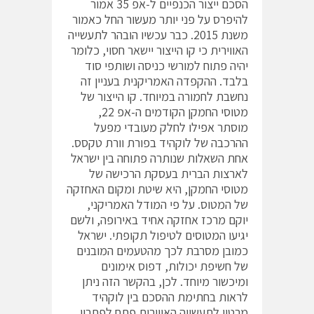
הסכם ייצור הכנפיים ל-אפ 35 אמור
להיפרס על פני יותר מעשור החל כאמור
משנת 2015. כבר עכשיו הובהר לתעשייה
האווירית כי קו הייצור יישאר חסוי, כלומר
יהיה פתוח למורשי כניסה ושותפי סוד
בלבד. ההקפדה האמריקנית בעניין זה
נחשבת לחמורה במיוחד. קו הייצור של
מטוסי החמקן הקודמים ה-אפ 22,
מוסתר אפילו לחלק מעובדי מפעל
ההרכבה של לוקהיד בפורת וורת טקסס.
אחת השאלות שנותרה פתוחה בין ישראל
לארצות הברית בעסקת הרכישה של
מטוסי החמקן, היא שיטת ומקום האחזקה
של המטוס. על פי המודל האמריקני,
יוקם מרכז אחזקה אחיד באירופה, ולשם
יגיעו המטוסים לטיפול תקופתי. ישראל
כמובן מסרבת לכך מהטעמים המובנים
של חשיפת יכולות, דפוס אימונים
ומיכשור מיוחד. לכן, בהקשר הזה ניתן
לראות בחתימת ההסכם בין לוקהיד
מרטין לתעשייה האווירית פתח לפתרון