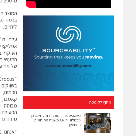
מ-200 מיליארד מחזורי קריאה וכתיבה על מוצר של 4 מגה ביט של זיכרון.
ברמה נמו
ליתיום.
אפליקציו
העיקרי ב
התעשייתי
של מידע.
חכמים, א
מחוץ לקופסה
הפעולה ו
כשההיסטוריה מתעוררת לחיים: כך
מידה גדו
טכנולוגיות XR משנות את חוויית
המוזיאון
"אנחנו נ