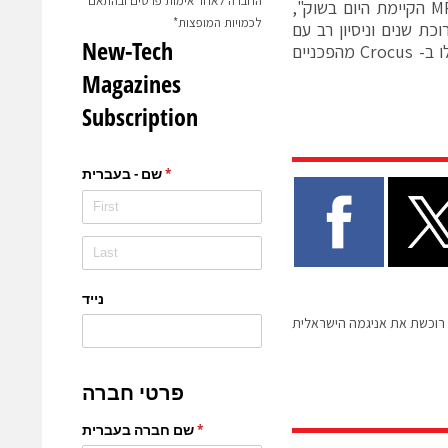
החברה לאחר אימות פרטים ובהתאם
הראשון המספק יכולת יצור MRAM. טכנולוגיה זו עולה על כל טכנולוגית MRAM הקיימת היום בשוק",
לכמויות המופצות*
כת שנים וניסיון רב עם
NVM ואנו גאים להצהיר שפעילות ה-MRAM וההישגים עם ברטראנד והצוות שלו ב- Crocus מהפכניים