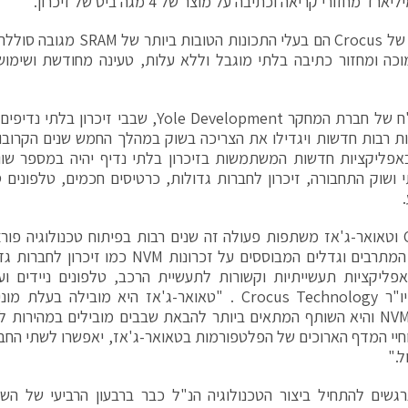
המוצרים של Crocus הם בעלי התכונו
כה ומחזור כתיבה בלתי מוגבל וללא עלות, טעינה מחודשת ושימוש
עלפי דו"ח של חברת המחקר Yole Development, שבבי
ת רבות חדשות ויגדילו את הצריכה בשוק במהלך החמש שנים הקרובות.
אפליקציות חדשות המשתמשות בזיכרון בלתי נדיף יהיה במספר שוו
 ושוק התחבורה, זיכרון לחברות גדולות, כרטיסים חכמים, טלפונים סל
"Crocus וטאואר-ג'אז משתפות פעולה זה שנים רבות בפיתוח טכנולוגיה פ
פליקציות תעשייתיות וקשורות לתעשיית הרכב, טלפונים ניידים ו
קאמבו, יו"ר Crocus Technology . "טאואר-ג'אז היא מוביל
מבוססי NVM והיא השותף המתאים ביותר להבאת שבבים מובילים במהירות
חיי המדף הארוכים של הפלטפורמות בטאואר-ג'אז, יאפשרו לשתי החב
ל."
רגשים להתחיל ביצור הטכנולוגיה הנ"ל כבר ברבעון הרביעי של השנ