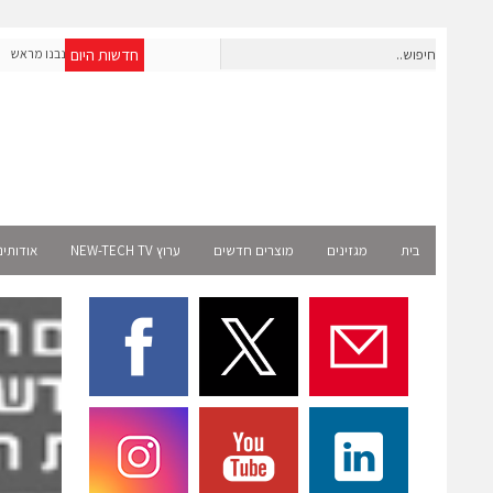
חדשות היום
חברת IAIG גייסה 6 מיליון דולר להקמת חברות תוכנה שנבנו מראש
לעידן ה-AI
בית
מגזינים
מוצרים חדשים
ערוץ NEW-TECH TV
אודותינ