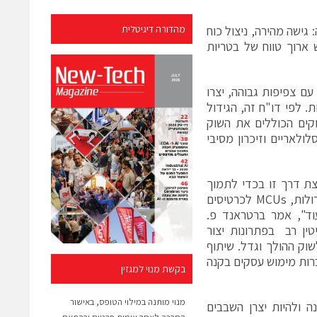
ת הטובות ביותר של SRAM מגובה סוללה: גישה מהירה, ניצול כוח
מהדורה דיגיטלית
 ארוך טווח של בטריות
 זיכרון בלתי נדיפים עם צפיפות גבוהה, יצרו
 לפי דו"ח זה, הגידול
קים הכוללים את השוק
ולאריים וזיכרון מסיבי
ורצת דרך זו בכדי לתמוך
בשווקים המתרבים וגדלים המבוססים על זכרונות NVM כמו זיכרון לחברות גדולות, MCUs לכרטיסים
עוד", אמר ברטראנד פ.
ה בעלת מוניטין רב בפתרונות יצור
 לשוק ההולך וגדל. שיתוף
רות מימוש עסקים בקנה
בקשת מנוי למגזין
מנוי מותנה במילוי הטופס, באישור
ה ולהיות יצרן השבבים