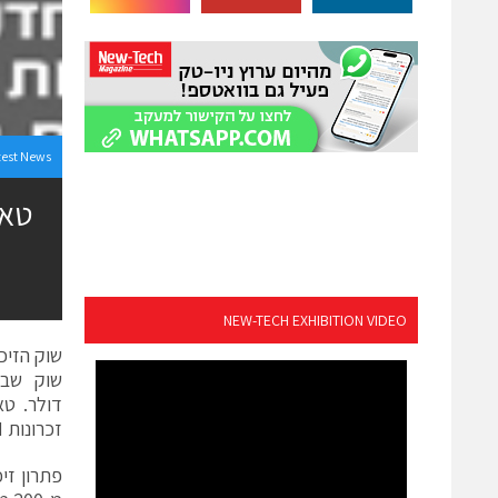
test News
NEW-TECH EXHIBITION VIDEO
שוק שבב
דולר.
זכרונות SRAM המשולבים יחד עם זיכרון בלתי נדיף (NVM) .
פתרון זי