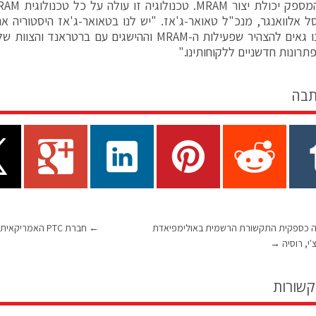
 אלוואנגר, מנכ"ל טאואר-ג'אז. "יש לנו בטאואר-ג'אז היסטוריה ארו
תרונות חדשניים ללקוחותינו."
תבה
רה כספקית התקשורת הרשמית באולימפיאדת
←
חברת PTC האמריקאית רוכשת את אניגמה הישראלית
'י, רוסיה
→
קשורות