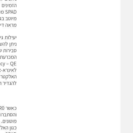
מראה דיאגרמה מלבנ
יעילות גי
ניתן להש
סבירות של
לאינרא-א
האלקטרונ
להגדיר היע
כגון האל