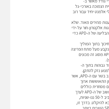
רי גודל מאשר ב-
 במוד-Geiger, והיעילות הקוונטית הנמוכה באורכי-גל
ירושם שהתקנים אלה נשארים פחותים באיותם לעומת SPADs בעלי אלמנט יחיד עבור רוב
זמני היענות מהירים מאוד. שלא
לת של זוגות אלקטרון-חור על-ידי
יינון באימפקט. דרישה מוקדמת לכך היא מתח משוב די גבוה לשם הרחבת אזור הבליעה של ה-APD כדי
כוך בתוך המוליך
 גם במוד Geiger, שם מתח המשוב נקבע מעל מתח הפריצה
של ה-APD, דבר המאפשר למפולת להישמר ולהשיג שבח פנימי של עד 108. APDs מסוג זה מכונים
 מאוד גבוהות בתוך ה-
הדברה (quenching) מתאים כדי למנוע נזק להתקן.
בצורתו הפשוטה ביותר, מעגל ההדברה יכול להתבסס על נגד מגביל-זרם המורכב בטור עם ה-APD, אשר
ן התאוששות ארוך
בי היעיל (1). מסיבה זו, רוב מודולי ה-SPAD הזמינים מסחרית כוללים
מעגלי הדברה אקטיביים המגלים את קיום המפולת ומפחיתים לאחר מכן את המשוב של ה-APD לערך
מתחת ל-Vbr תוך ננו-שניות מעטות. התוצאה היא זמן מת קצר יחסית, לרוב מסביב ל-50 ננו-שניות,
 להיקלט. בדרך זו,
ניתנים להשגה בנקל קצבי מנייה מרביים של 10 מגה-הרץ ומעל זה. מודולי ה-SPAD הטובים ביותר