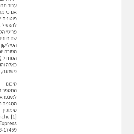
עבור תחו
פריטי הס
שם חיוני
הסיליקון
הטובה יותר ב-1550 ננו-מטר יותר מאשר מפצה עבור ה-E
משתנה, ה
סיכום
המספר הע
לאינפרא-
המגמה תהיה לשלב א
סימוכין
anche
 Express
8-17459