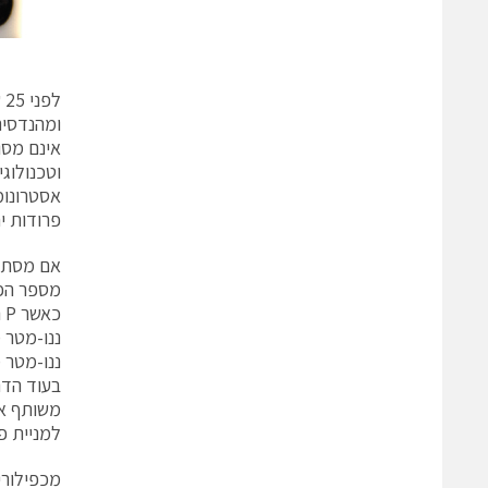
ומהנדסים
אינם מסו
פרודות יח
אם מסתכל
מספר הפו
ננו-מטר מתאים 
בעוד הדר
משותף אח
למניית פו
מכפילורים (ltipliers