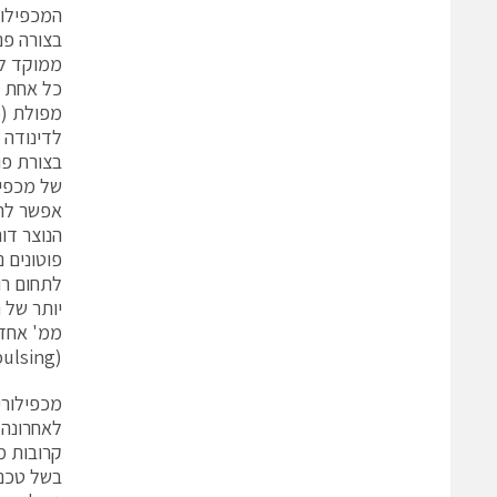
בצורה פנ
ממוקד לא
כל אחת מ
לדינודה 
של מכפילו
הנוצר דו
פוטונים 
לתחום רו
ממ' אחדי
(afterpulsing), תופעה שבה פולס מוצא אקראי נפלט למרות שלא התגלה כל פוטון.
מכפילורי
קרובות מכ