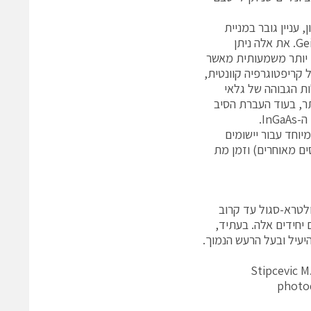
-סיליקון, עניין גובר במניית
פוטונים יחידים באורכי-גל ארוכים יותר יצר הופעה של APDs InGaAs במוד Geiger. את אלה ניתן
חשוכה גבוהים יותר משמעותית מאשר
קריפטוגרפיה קוונטית,
ות הגבוהה של גלאי
ר, בעוד העברת הסיב
LASER COMPONENT (ראה איור 5) פותח במיוחד עבור יישומים
ה חשוך ופולסים מאוחרים) וזמן מת
ולטרא-סגול עד קרוב
יחידים אלה. בעתיד,
[1] Stipcevi
photod