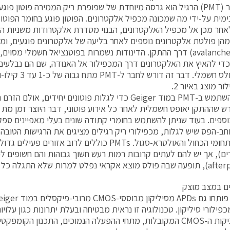
המכפילור (PMT) הרגיל הוא גרסה מיוחדת של שפופרת ריק הממירה פוטון 
ימית על-ידי מה שמכונה מכפיל אלקטרונים. הפוטון פוגע בחומר הפוטו-
חר מכן אל מכפיל האלקטרונים, הבנוי מסדרת אלקטרודות משניות היד
הן פולטת אלקטרונים נוספים לאחר בליעה של אלקטרונים פוגעים, ומי
מפולת (avalanche) דרך ההתקן. הדינודות נשמרות בפוטנציאל חשמלי מסו
כדי להאיץ את האלקטרונים דרך המכפילור אל האנודה, שם הם נבלעים,
בצורת פולס חשמלי. דב
ר מוצג באיור 2.
אפשר להשתמש ב-PMT במוד Geiger כדי לגלות פוטונים יחידים, 
רש שההתקן יאופס חשמלית לאחר כל אירוע פוטוני, דבר היוצר זמן מת 
נוספים. בעוד שניתן להשתמש בחומרי קתודה שונים בעלי מאפיינים ספ
חב-הפס שיש לגלות, מכפילורי ריק רגילים מציגים את הרגישות הטובה
יותר של תחומי הכחול והאולטרא-סגול. PMTs כוללים לרוב אזו
ם), אך יש להם לעתים קרובות רמות רעש חשוך גבוהות והם חשופים ל
ם במצב מוצק
פילורי סיליקון. טכנולוגיה זו נראית מבטיחה ובעלת יתרונות כגון עלויות
בשל טכניקות ה-CMOS המקובלות, מתחי ההפעלה הנמוכים, התכנון הקומ