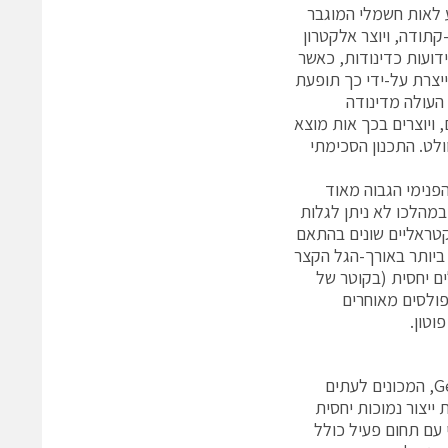
פוגע לאות חשמלי המוגבר
קתודה, ויוצר אלקטרון
ועות כדינודות, כאשר
יצרת על-ידי כך תופעת
ים, העולה מדינודה
 ויוצרים בכך אות מוצא
ר זה דורש לחבר ל-PMT מתח גבוה של כ-1 עד 3 קילו-וולט. התכנון הסכימתי
אולם הזרם הפנימי הגבוה מאוד
במהלכו לא ניתן לגלות
קטראליים שונים בהתאם
 ביותר באורך-הגל הקצר
רים פעילים גדולים יחסית (בקוטר של
פולסים מאוחרים
לאחרונה פותחו גם APDs מסיליקון מבוססי-CMOS מרובי-פיקסלים במוד Geiger, המכונים לעתים
 ייצור נמוכות יחסית
פקטי עם תחום פעיל כולל