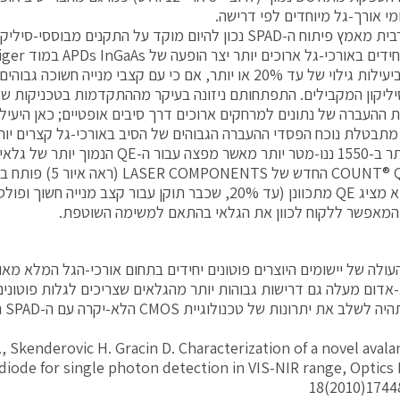
מי אורך-גל מיוחדים לפי דרישה.
אם כי מרבית מאמץ פיתוח ה-SPAD נכון להיום מוקד על התקנים מבוססי
להפעיל ביעילות גילוי של עד 20% או יותר, אם כי עם קצבי מנייה 
יליקון המקבילים. התפתחותם ניזונה בעיקר מההתקדמות בטכניקות של 
ות ההעברה של נתונים למרחקים ארוכים דרך סיבים אופטיים; כאן היעיל
 מתבטלת נוכח הפסדי ההעברה הגבוהים של הסיב באורכי-גל קצרים יות
Q הנמוך יותר של גלאי ה-InGaAs.
המודול COUNT® Q החדש של S
כאלה והוא מציג QE מתכוונן (עד 20%, שכבר תוקן עבור קצב מניי
מאפשר ללקוח לכוון את הגלאי בהתאם למשימה השוטפת.
ולה של יישומים היוצרים פוטונים יחידים בתחום אורכי-הגל המלא מא
אדום מעלה גם דרישות גבוהות יותר מהגלאים שצריכים לגלות פוטונים 
ת יתרונות של טכנולוגיית CMOS הלא-יקרה עם ה-SPAD היעיל ובעל הרעש הנמוך.
c M., Skenderovic H. Gracin D. Characterization of a novel aval
iode for single photon detection in VIS-NIR range, Optics
18(2010)1744