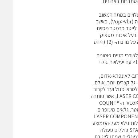
P) או הסתברות, שהיא ההסתברות באחוזים
שוכה תלויים במתח המשוב
המוזן ל-APD. כפי שנאמר לעיל, ה-APD מופעל במוד Geiger מעל מתח הפריצה (Vop>Vbr), כאשר
overv), אשר ניתן לכוון כדי לייטב פרמטר מסוים
ה יכול להצליח רק אם תכנון ה-APD הנדון הוא בעל איכות מספיק
גבוהה, דבר המחייב מבנה של APD המתוכנן ליעילות קוונטית מרבית תוך שמירה על גורם ה- (2) (היחס
LASER COMPONEN תוכנן במיוחד לצורכי מניית פוטונים
ומאפשר למודולי SPAD ביצועים ללא תקדים דוגמת קצבי מניית חושך של 10c/s> עם יעילויות גילוי
והקרוב-לאינפרא-אדום,
הטוב יותר שלהם באורכי-גל קצרים יותר. אולם,
וש ביעילות מאולטרא-סגול ועד לקרוב
לאינפרא-אדום. דוגמה טובה היא הסדרה ®COUNT הכחולה של LASER COMPONENTS, אשר פותחה
בשנת 2011 המוקדמת והמבוססת על גרסה מחוזקת-אולטרא-סגול של ה-VLoK APD. ה-®COUNT
גילוי טיפוסית של 55% ב-405 ננו-מטר ו-70% ב-532 ננו-מטר. גלאים משופרים
עבור תחום הקרוב לאינפרא-אדום, לדוגמה ה-COUNT® NIR של LASER COMPONENTS
לות גילוי מעל-הממוצע
של 60% טיפוסית ב-810 ננו-מטר (ראה איור 5). יתרונות נוספים של מודולי ה-SPAD כוללים פעולה
 גם מחברי סיב אופציונליים שניתן לייטבם