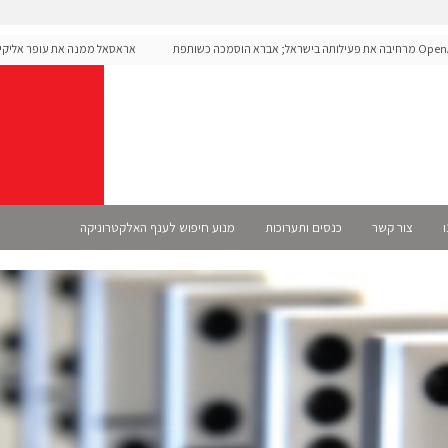
OpenAI מרחיבה את פעילותה בישראל; אברא הוסמכה כשותפת
אראסאל ממנה את עופר אליקים למ
ו
צור קשר
כנסים ותערוכות
מנוע חיפוש לענף האלקטרוניקה