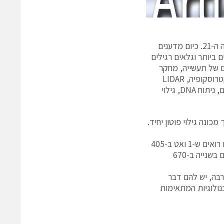
לפני 25 שנה מעטים מאיתנו היו מנבאים את חשיבות מניית פוטונים יחידים במאה ה-21. כיום מדענים
 ביותר וגלאים רגילים
ים של תעשייה, מחקר
וטכנולוגיית תקשורת, עם יישומים מיוחדים הכוללים קריפטוגרפיה קוונטית, ספקטרוסקופיה, LIDAR
אסטרונומי, מיקרוסקופיה פלואורסנטית, סיווג חלקיקים תעשייתיים, חשיפת סמים, ניתוח DNA, גילוי
נה גילוי פוטון יחיד.
כאשר P הוא ההספק האופטי בואטים ו-λ אורך הגל בננו-מטר. כך לדוגמה, אנחנו רואים ש-1 ואט ב-405
ננו-מטר מתאים בערך ל-2000 פוטונים בשנייה, בעוד קצב מניות של 100 פוטונים בשנייה ב-670
רבה, יש להם דבר
נולוגיות המתאימות