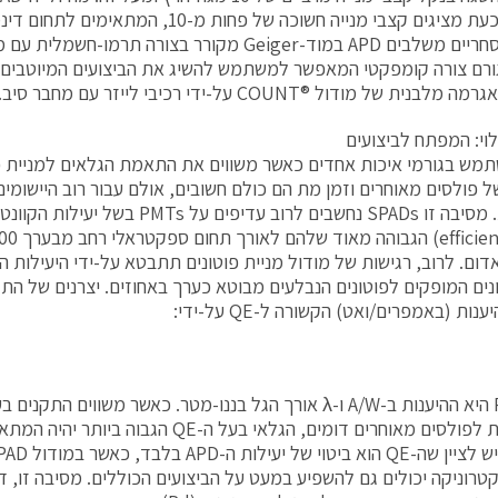
SPAD מסחריים משלבים APD במוד-Geiger מקורר בצורה תרמ
ית של מודול ®COUNT על-ידי רכיבי לייזר עם מחבר סיב.
לוי: המפתח לביצועים
תמש בגורמי איכות אחדים כאשר משווים את התאמת הגלאים למניית פו
 פולסים מאוחרים וזמן מת הם כולם חשובים, אולם עבור רוב היישומים י
דום. לרוב, רגישות של מודול מניית פוטונים תתבטא על-ידי היעילות ה
ים המופקים לפוטונים הנבלעים מבוטא כערך באחוזים. יצרנים של הת
נות (באמפרים/ואט) הקשורה ל-QE על-ידי:
כאשר R0 היא ההיענות ב-A/W ו-λ אורך הגל בננו-מטר. כאשר משווים הת
והסתברות לפולסים מאוחרים דומים, הגלאי בעל ה-QE ה
קטרוניקה יכולים גם להשפיע במעט על הביצועים הכוללים. מסיבה זו, דפ