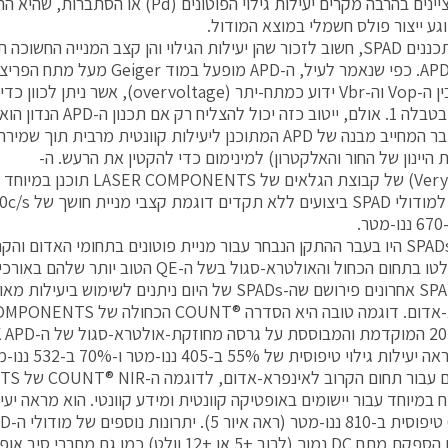
SPAD מציינים בהרבה מקרים יעילות גילוי הפוטונים (d
וגע ייצור פולס חשמלי במוצא המודול.
כאשר מתכננים SPAD, חשוב לזכור שהן יעילות הגילוי והן קצב המנייה הח
ההפרש בין ה-Vop וה-Vbr ידוע כמתח-יתר (oltage
כמתואר בטבלה 1. אולם, ייטוב כז
ת היינון של החור והאלקטרון) למינימום כדי להקטין את הרעש. ה-
(Very Low K) של קבוצת הגלאים של TS
בעוד ה-SPADs היו בעבר ההתקן הנבחר עבור מניית פוטונים בתחומי האדום 
PMTs שלטו בתחום הכחול והאולטרא-סגול בשל ה-QE 
פיתוחי SPAD אחרונים פירושם שה-SPADs של היום ניתנים לשימ
הכחול מראה יעילות 
קיימים גם 
 במיוחד עבור יישומים באופטיקה קוונטית ומידע קוונטי. הוא מראה יעי
ישירה עם הספקת מתח DC נמוך (לרוב +5 או +12 וולט) כמו