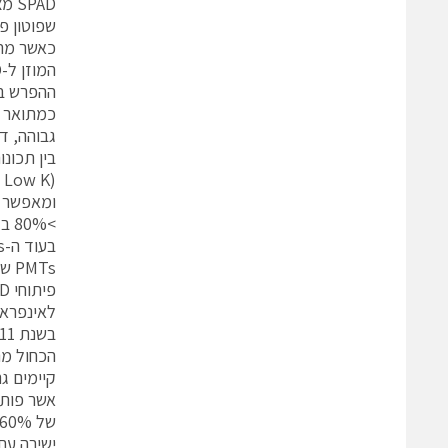
שפוטון פ
בין תכונו
>80% ב-670 ננו-מטר.
אשר פותח