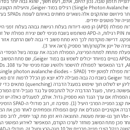
לוציית תזמון טובה. נכון להיום, אולם, רעש חשוך, שהוא גבוה יותר בסד
(Single Photon Avalanche Diodes) רגילים
ארוכים יותר פ
נייה של פוטונים יחידים.
פוטו-דיודות מפולת (APD) הן פוטו-דיודות בעלות רגישות גבוהה בעלות 
כמו דיודות PIN רגילות, ה-APD משתמש בשבח פנימי לשם יצירת מפו
רה של יינון אלקטרון/חור מספיק (ראה איור 3).
פעלת מתחת למתח הפריצה, המפולת תכבה את עצמה בשל הפסדי החי
למחצה. APDs בנויים במיוחד יכולים לשמש
פוטון יחיד (single photon avalanche diodes – SPAD).
פעולה במוד Geiger בשבח כה גבוה מובילה ללא יוצא מן הכלל לרמות זרם
SPAD, עליהן יש לשלוט תוך שימוש במעגל 
 המפולת אם ערך הנגד הוא מספיק גדול. אולם, למעגלים כאלה יש זמ
המגביל את קצב המנייה המר
ר מכן מתח המשוב מוחזר לערכו הקודם, המאפשר לאירוע הפוטוני הבא