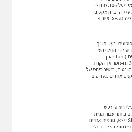
הזמינים כעת מציגים קצבי מנייה חשוכה של פחות מ-10, המתאימים לתחום דינמי מעל 106. מודולי
ו-חשמלית עם מעגל הדברה אקטיבי
מיוטב בגורם צורה קומפקטי המאפשר למשתמש להשיג את הביצועים המיוטבים מה-SPAD. איור 4
טונים. רעש חשוך,
עילות הגילוי היא
המכרעת. מסיבה זו SPADs נחשבים לרוב עדיפים על PMTs בשל יעילות הקוונטית (quantum
efficiency – QE) הגבוהה מאוד שלהם לאורך תחום ספקטראלי רחב מבערך 300 ננו-מטר עד הקרוב
קוונטית, כאשר היחס של
קנים אחדים מעדיפים
קנים בעלי ביצועי רעש
גבוה ביותר יהיה המתאים ביותר עבור מניית
פוטונים. יש לציין שה-QE הוא ביטוי של יעילות ה-APD בלבד, כאשר במודול SPAD מלא, גורמים אחרים
י נתונים של מודולי