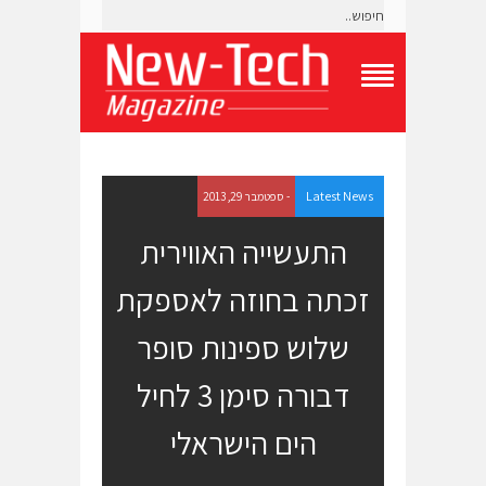
T
o
g
g
l
e
Latest News
- ספטמבר 29, 2013
N
a
התעשייה האווירית
v
i
זכתה בחוזה לאספקת
g
a
t
שלוש ספינות סופר
i
o
דבורה סימן 3 לחיל
n
M
e
הים הישראלי
n
u