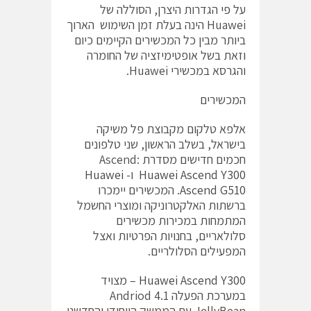
על פי הגדרות היצרן, הסוללה של
Huawei הינה בעלת זמן השימוש הארוך
ביותר מבין כל המכשירים הקיימים כיום
וזאת בשל אופטימיזציה של החומרה
והגרסא במכשירי Huawei.
המכשירים
אלפא טלקום מקבוצת פל משיקה
בישראל, בשלב הראשון, שני טלפונים
חכמים חדישים מסדרת Ascend:
Huawei Ascend Y300
ו-
Huawei
Ascend G510
. המכשירים יימכרו
ברשתות האלקטרוניקה ומוצרי החשמל
המתמחות במכירות מכשירים
סלולאריים, בחנויות הפרטיות ואצל
המפעילים הסלולריים.
Huawei Ascend Y300
– מצויד
במערכת הפעלה Andriod 4.1
JellyBean עם הממשק הייחודי והחדשני