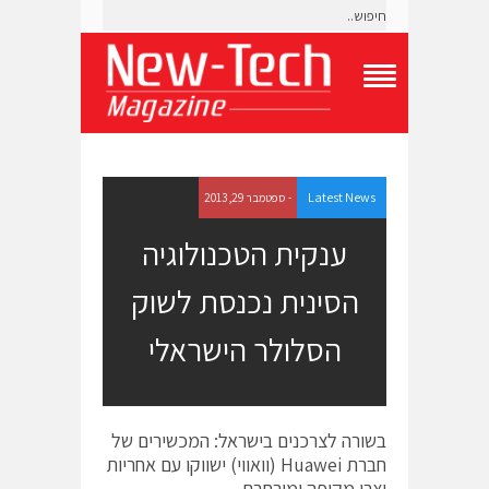
T
o
g
g
l
e
Latest News
- ספטמבר 29, 2013
N
a
ענקית הטכנולוגיה
v
i
הסינית נכנסת לשוק
g
a
t
הסלולר הישראלי
i
o
n
M
e
בשורה לצרכנים בישראל: המכשירים של
n
חברת Huawei (וואווי) ישווקו עם אחריות
u
יצרן מקיפה ומורחבת.