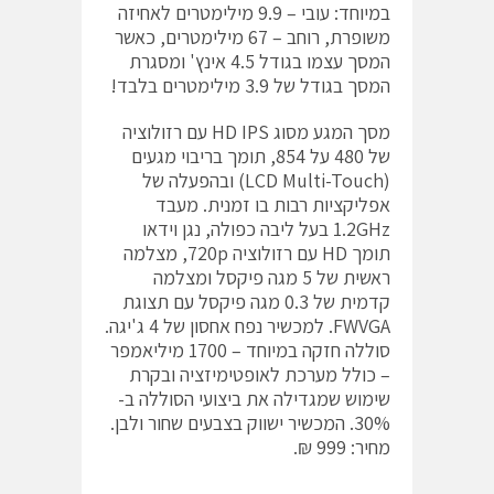
במיוחד: עובי – 9.9 מילימטרים לאחיזה
משופרת, רוחב – 67 מילימטרים, כאשר
המסך עצמו בגודל 4.5 אינץ' ומסגרת
המסך בגודל של 3.9 מילימטרים בלבד!
מסך המגע מסוג HD IPS עם רזולוציה
של 480 על 854, תומך בריבוי מגעים
(LCD Multi-Touch) ובהפעלה של
אפליקציות רבות בו זמנית. מעבד
1.2GHz בעל ליבה כפולה, נגן וידאו
תומך HD עם רזולוציה 720p, מצלמה
ראשית של 5 מגה פיקסל ומצלמה
קדמית של 0.3 מגה פיקסל עם תצוגת
FWVGA. למכשיר נפח אחסון של 4 ג'יגה.
סוללה חזקה במיוחד – 1700 מיליאמפר
– כולל מערכת לאופטימיזציה ובקרת
שימוש שמגדילה את ביצועי הסוללה ב-
30%. המכשיר ישווק בצבעים שחור ולבן.
מחיר: 999 ₪.