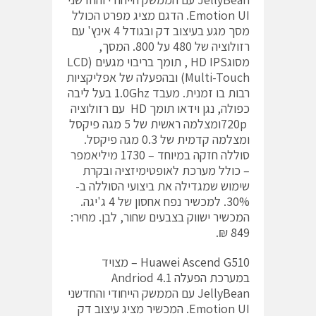
Emotion UI. הדגם מציג מפרט הכולל
מסך מגע בעיצוב דק ובגודל 4 אינץ' עם
רזולוציה של 480 על 800. המסך,
מסוגHD IPS , תומך בריבוי מגעים (LCD
Multi-Touch) ובהפעלה של אפליקציות
רבות בו זמנית. מעבד 1.0Ghz בעל ליבה
כפולה, נגן וידאו תומך HD עם רזולוציה
720pומצלמה ראשית של 5 מגה פיקסל
ומצלמה קדמית של 0.3 מגה פיקסל.
סוללה חזקה במיוחד – 1730 מיליאמפר
– כולל מערכת לאופטימיזציה ובקרת
שימוש שמגדילה את ביצועי הסוללה ב-
30%. למכשיר נפח אחסון של 4 ג'יגה.
המכשיר ישווק בצבעים שחור, לבן. מחיר:
849 ₪.
Huawei Ascend G510
– מצויד
במערכת הפעלה Andriod 4.1
JellyBean עם הממשק הייחודי והחדשני
Emotion UI. המכשיר מציג עיצוב דק