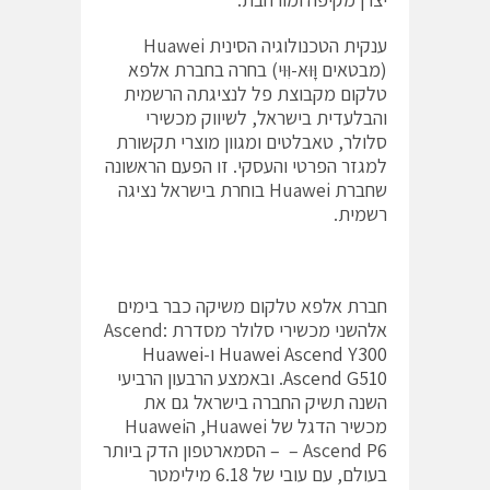
ענקית הטכנולוגיה הסינית Huawei
(מבטאים וָּוּא-וִּוּי) בחרה בחברת אלפא
טלקום מקבוצת פל לנציגתה הרשמית
והבלעדית בישראל, לשיווק מכשירי
סלולר, טאבלטים ומגוון מוצרי תקשורת
למגזר הפרטי והעסקי. זו הפעם הראשונה
שחברת Huawei בוחרת בישראל נציגה
רשמית.
חברת אלפא טלקום משיקה כבר בימים
אלהשני מכשירי סלולר מסדרת Ascend:
Huawei Ascend Y300
ו-
Huawei
Ascend G510
. ובאמצע הרבעון הרביעי
השנה תשיק החברה בישראל גם את
מכשיר הדגל של Huawei, הHuawei
Ascend P6 – – הסמארטפון הדק ביותר
בעולם, עם עובי של 6.18 מילימטר