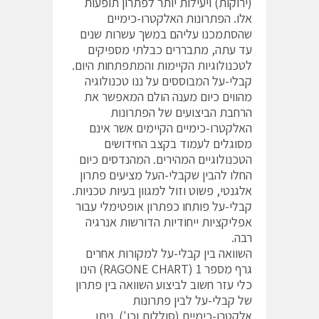
(ירוקות) ויעילות יותר לפתרון תופעות
אלו. הפתרונות האלקטרו-כימיים
שהסתמכנו עליהם במשך עשרות שנים
עד עתה, מתבררים כבלתי מספיקים
לטכנולוגיות הקיימות והמתפתחות היום.
קבלי-על המבוססים על ננו טכנולוגיה
מהווים כיום מענה הולם המאפשר את
הרחבת הביצועים של הפתרונות
האלקטרו-כימיים הקיימים אשר אינם
מסוגלים לעמוד בקצב החידושים
הטכנולוגיים המהירים. המהנדסים כיום
החלו להבין שקבלי-העל מציעים פתרון
אלגנטי, פשוט וזול למגוון בעיות טכניות.
קבלי-על פותחו כפתרון אופטימלי עבור
אפליקציות ייחודיות הדורשות אנרגיה
רבה.
השוואה בין קבלי-על למקורות אחרים
גרף מספר 1 (RAGONE CHART) הינו
כלי עזר חשוב לביצוע השוואה בין פתרון
של קבלי-על לבין פתרונות
אלקטרו-כימיים (סוללות וכו'). ניתן