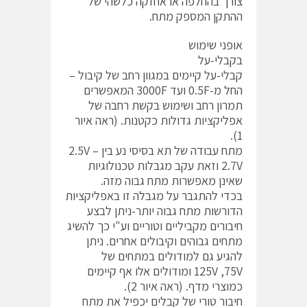
צורך בהחלפה או אחזקה כלשהי של
ההתקן המספק מתח.
אופני שימוש
בקבלי-על
קבלי-על קיימים במגוון רחב של קיבול –
החל מ-0.5F ועד 3000F המאפשרים
תמרון רחב ושימוש בקשת רחבה של
אפליקציות גדולות כקטנות. (ראה איור
1).
מתח עבודה של תא בסיסי נע בין 2.5V –
2.7V וזאת עקב מגבלות טכנולוגיות
שאינן מאפשרות מתח גבוה מזה.
בכדי להתגבר על מגבלה זו באפליקציות
הדורשות מתח גבוה יותר-ניתן לבצע
חיבורים מקביליים וטוריים וע"י כך להשיג
מתחים גבוהים וקיבולים אחרים. ניתן
להגיע גם למודולים במתחים של
125V ,75V ומודולים אלו אף קיימים
כמוצרי מדף. (ראה איור 2).
חיבור טורי של קבלים יכפיל את מתח