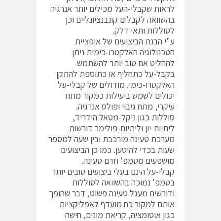
לראות שקבלי-העל מכילים יותר אנרגיה
בהשוואה לקבלים קונבנציונליים וכן
לסוללות ותאי דלק.
ע"י הבנת הביצועים של אופציית
הטכנולוגיה האלקטרו-כימית ניתן
להחליט אם טוב יותר להשתמש
בקבל-על כתחליף או כתוספת להתקן
האלקטרו-כימי. מודולים של קבלי-על
יכולים לשמש ביעילות כמקור מתח
עיקרי, מתח גיבוי ופולס אנרגיה.
סוללות כגון ניקל-מטאל הידריד,
ליתיום-יון וליתיום-פולימר דורשות
מערכת טעינה מורכבת ובין שעה למספר
שעות בכדי להיטען. כמו כן הביצועים
מושפעים מטמפ' וזרם טעינה.
קבלי-על הינם בעלי ביצועים טובים יותר
בטמפ' נמוכה בהשוואה לסוללות
ודורשים מעגל טעינה פשוט, דבר שהופך
אותם למקור כח מועדף לאפליקציות
כגון אוטומציה, קריאת מונים, חישה