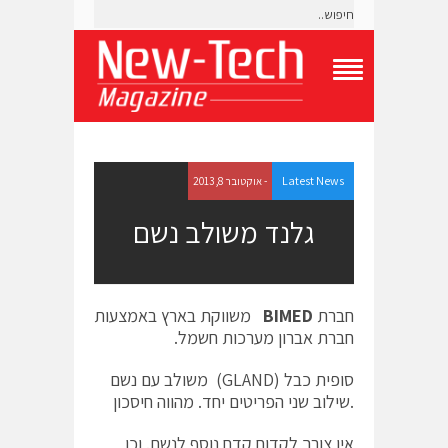
T
o
g
g
l
e
Latest News
- אוקטובר 8, 2013
N
a
גלנד משולב נשם
v
i
g
a
t
חברת
BIMED
משווקת בארץ באמצעות
i
חברת אברון מערכות חשמל.
o
n
M
סופית כבל (GLAND) משולב עם נשם
e
.שילוב שני הפריטים יחד. מהווה חיסכון
n
u
אין צורך לקדוח קדח נוסף לנשם. וכן