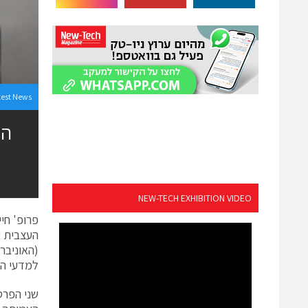
test News
NEW-TECH EXHIBITION VIDEO
פרופ' חי
העצבית ע
(האוניבר
למדעי החי