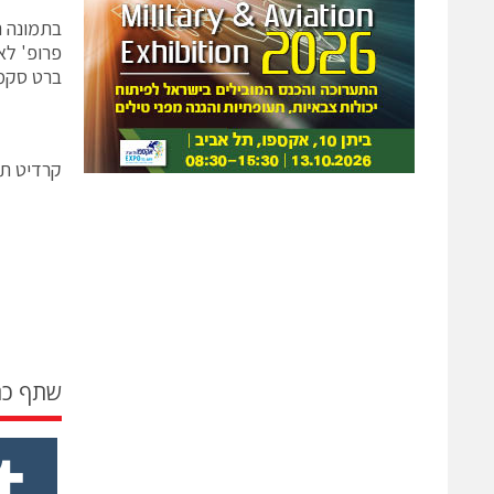
פרופ' לא
ברט סקמן, זוכה פרס
קרדיט תמו
שתף כ