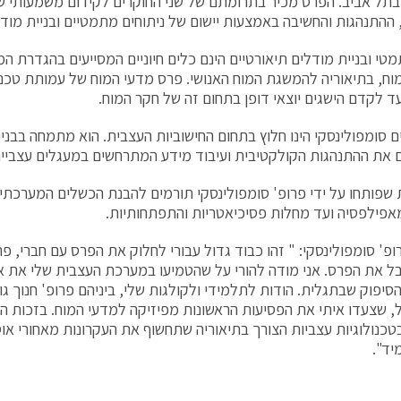
תל אביב. הפרס מכיר בתרומתם של שני החוקרים לקידום משמעותי של
 ההתנהגות והחשיבה באמצעות יישום של ניתוחים מתמטיים ובניית מודל
מטי ובניית מודלים תיאורטיים הינם כלים חיוניים המסייעים בהגדרת ה
וח, בתיאוריה להמשגת המוח האנושי. פרס מדעי המוח של עמותת טכנו
ים סומפולינסקי הינו חלוץ בתחום החישוביות העצבית. הוא מתמחה בבנ
את ההתנהגות הקולקטיבית ועיבוד מידע המתרחשים במעגלים עצביים
 שפותחו על ידי פרופ' סומפולינסקי תורמים להבנת הכשלים המערכת
אפילפסיה ועד מחלות פסיכיאטריות והתפתחותיות.
פ' סומפולינסקי: " זהו כבוד גדול עבורי לחלוק את הפרס עם חברי, פרו
 את הפרס. אני מודה להורי על שהטמיעו במערכת העצבית שלי את 
סיפוק שבתגלית. הודות לתלמידי ולקולגות שלי, ביניהם פרופ' חנוך גו
, שצעדו איתי את הפסיעות הראשונות מפיזיקה למדעי המוח. בזכות הפ
טכנולוגיות עצביות הצורך בתיאוריה שתחשוף את העקרונות מאחורי אוסף
יד".