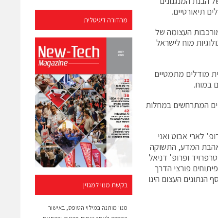
 הבנת המנגנונים
ים תיאורטיים.
מהדורה דיגיטלית
מורכבות העצומה של
לוגיות מוח לישראל
יית מודלים מתמטיים
 במוח.
יים המתרחשים במחלות
פ' לארי אבוט ואני
אהבת המדע, התשוקה
טרפרויד ופרופ' דניאל
יתוחים פורצי הדרך
 הנתונים העצום הינו
בקשת מנוי למגזין
מנוי מותנה במילוי הטופס, באישור