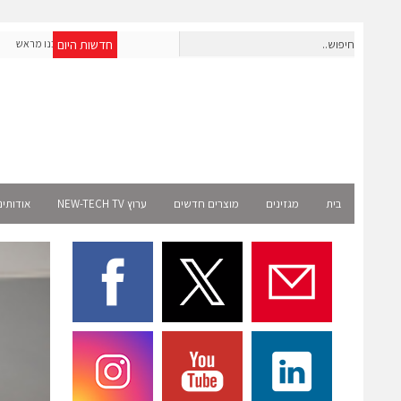
חדשות היום
חברת IAIG גייסה 6 מיליון דולר להקמת חברות תוכנה שנבנו מראש
לעידן ה-AI
ct
בית
מגזינים
מוצרים חדשים
ערוץ NEW-TECH TV
אודותינ