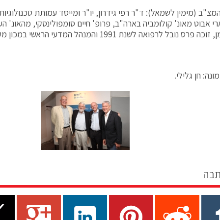
רי אבוט מאונ' קולומביה בארה"ב, פרופ' חיים סומפולינסקי, מהאונ' הע
 נובל לרפואה לשנת 1991 והמנהל המדעי הראשי במכון מקס פלנק בפלורידה.
נה: חן גלילי.
תבה