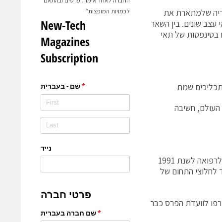
החברה לאחר אימות פרטים ובהתאם
וריה שלמתארת את
לכמויות המופצות*
עצב שונים. בין השאר
 בסינפסות של תאי
התכליכים שמת
העולם, חשיבה
הפרס הוענק לשני החוקרים בידי פרופ' ברט סקמן (Sakmann), זוכה פרס נובל לרפואה לשנת 1991
 לחלוצי התחום של
רפו לוועדת הפרס כבר