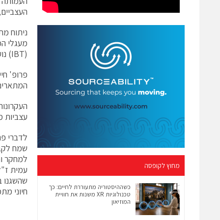
העמותה ב
העצביים,
ניתוח מת
מעגלי המ
(IBT) נועד לקדם הישגים יוצאי דופן בתחום זה של חקר המוח.
פרופ' חי
המתארים 
העקרונות
עצביות מ
לדברי פרו
שמח לקבל
למחקר וה
מחוץ לקופסה
עמית ז"ל
שהשגנו ב
כשההיסטוריה מתעוררת לחיים: כך
חיוני מתמ
טכנולוגיות XR משנות את חוויית
המוזיאון