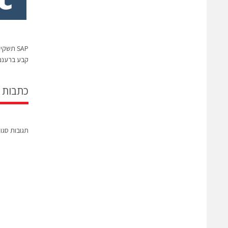
SAP תש
קבע ברעננ
כתבות 
תגובות סגו