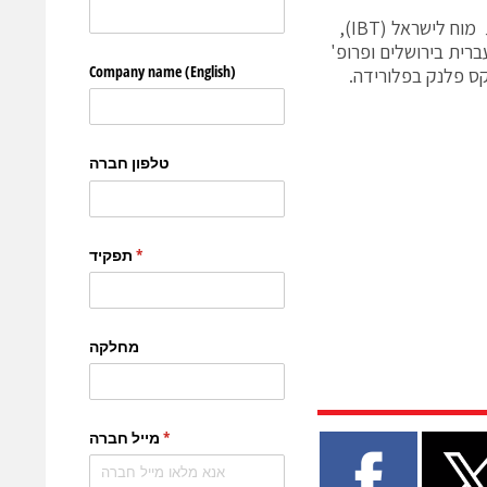
בתמונה המצ"ב (מימין לשמאל): ד"ר רפי גידרון, יו"ר ומייסד עמותת טכנולוגיות מוח לישראל (IBT),
ברית בירושלים ופרופ'