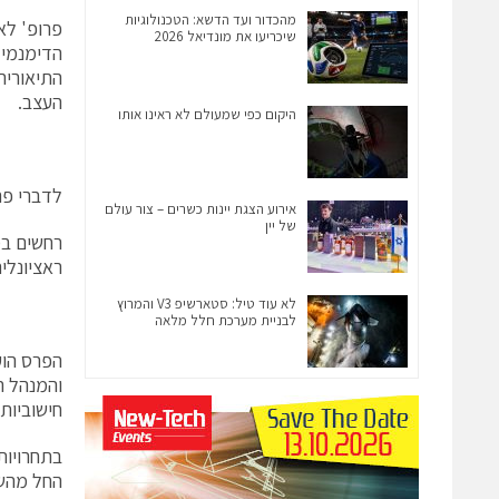
מהכדור ועד הדשא: הטכנולוגיות
פרופ' לא
שיכריעו את מונדיאל 2026
הדימנמיק
התיאוריה
העצב.
היקום כפי שמעולם לא ראינו אותו
לדברי פר
אירוע הצגת יינות כשרים – צור עולם
של יין
רחשים במ
ראציונלי
לא עוד טיל: סטארשיפ V3 והמרוץ
לבניית מערכת חלל מלאה
והמנהל ה
חישוביות
בתחרויות
החל מהש