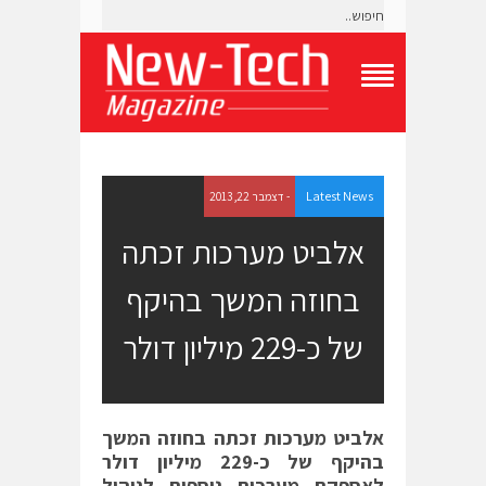
T
o
g
g
l
e
Latest News
- דצמבר 22, 2013
N
a
אלביט מערכות זכתה
v
i
בחוזה המשך בהיקף
g
a
t
של כ-229 מיליון דולר
i
o
n
M
e
אלביט מערכות זכתה בחוזה המשך
n
בהיקף של כ-229 מיליון דולר
u
לאספקת מערכות נוספות לניהול