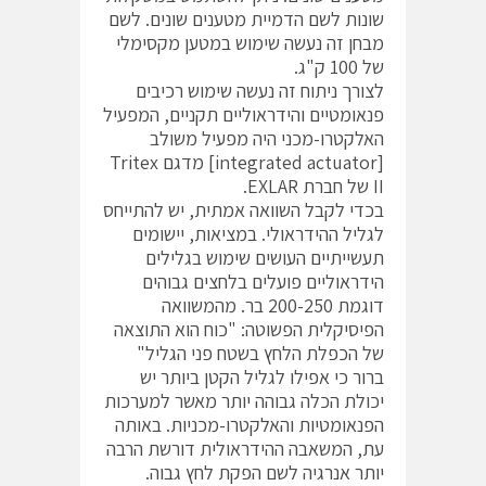
שונות לשם הדמיית מטענים שונים. לשם
מבחן זה נעשה שימוש במטען מקסימלי
של 100 ק"ג.
לצורך ניתוח זה נעשה שימוש רכיבים
פנאומטיים והידראוליים תקניים, המפעיל
האלקטרו-מכני היה מפעיל משולב
[integrated actuator] מדגם Tritex
II של חברת EXLAR.
בכדי לקבל השוואה אמתית, יש להתייחס
לגליל ההידראולי. במציאות, יישומים
תעשייתיים העושים שימוש בגלילים
הידראוליים פועלים בלחצים גבוהים
דוגמת 200-250 בר. מהמשוואה
הפיסיקלית הפשוטה: "כוח הוא התוצאה
של הכפלת הלחץ בשטח פני הגליל"
ברור כי אפילו לגליל הקטן ביותר יש
יכולת הכלה גבוהה יותר מאשר למערכות
הפנאומטיות והאלקטרו-מכניות. באותה
עת, המשאבה ההידראולית דורשת הרבה
יותר אנרגיה לשם הפקת לחץ גבוה.