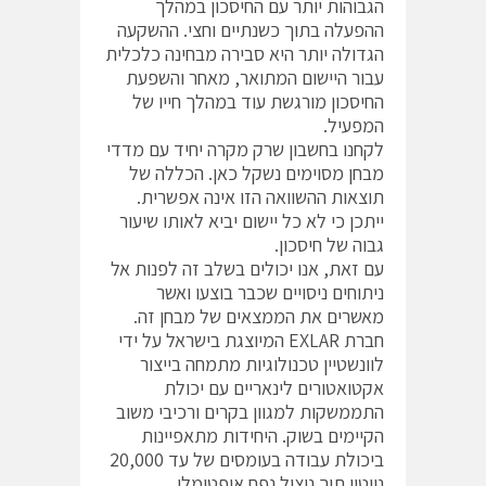
הגבוהות יותר עם החיסכון במהלך
ההפעלה בתוך כשנתיים וחצי. ההשקעה
הגדולה יותר היא סבירה מבחינה כלכלית
עבור היישום המתואר, מאחר והשפעת
החיסכון מורגשת עוד במהלך חייו של
המפעיל.
לקחנו בחשבון שרק מקרה יחיד עם מדדי
מבחן מסוימים נשקל כאן. הכללה של
תוצאות ההשוואה הזו אינה אפשרית.
ייתכן כי לא כל יישום יביא לאותו שיעור
גבוה של חיסכון.
עם זאת, אנו יכולים בשלב זה לפנות אל
ניתוחים ניסויים שכבר בוצעו ואשר
מאשרים את הממצאים של מבחן זה.
חברת EXLAR המיוצגת בישראל על ידי
לוונשטיין טכנולוגיות מתמחה בייצור
אקטואטורים לינאריים עם יכולת
התממשקות למגוון בקרים ורכיבי משוב
הקיימים בשוק. היחידות מתאפיינות
ביכולת עבודה בעומסים של עד 20,000
ניוטון תוך ניצול נפח אופטימלי