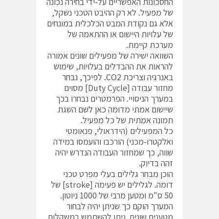
החסכונות האפשריים על-ידי בחירה נכונה
של מפעיל. לא רק ההיבט הטכני נשקל,
אלא גם נקודת המבט הכלכלית במונחים
של עלויות היישום או ההתאמה של
מערכת קיימת.
השוואה ישירה של מפעילים שונים אמורה
להראות את ההבדלים בעלויות, שימוש
באנרגיה וצריכת CO2. לפיכך, נבחר
מחזור עבודה [Duty Cycle] מסוים
במערך הניסויי. הפרמטרים נבחרו בכך
שיישום אמתי מדומה כאן לשם השגת
תמונה אמתית של כל מפעיל.
כל המפעילים (הידראולי, פנאומטי
ואלקטרו-מכני) הורכבו והועמסו במידה
שווה, כך שמחזור העבודה הנדרש יהיה
זהה בדיוק.
הוכן מבחר גלילים בעלי מפרט טכני
דומה. לגלילים יש פעימה [stroke] של
50 ס"מ ומטען מרבי של 1000 ניוטון.
המערך הוקם כך שניתן יהיה לבחור
מטענים שונים. ניתן להשתמש במשקלות