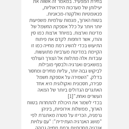
בחירת המפעיל. במאמר זה אשווה את
יעילותן של מערכות הידראוליות,
פנאומטיות ואלקטרו-מכאניות.
בטווח הארוך, מגמות עולמיות משפיעות
יותר ויותר על כלל אספקת החשמל של
מדינות וארצות. במיוחד ארצות כמו סין
והודו, אשר דוחפות לקדם את פיתוח
התיעוש בכדי להשיג רמת מחייה כמו זו
הקיימת במדינות מערביות מתועשות.
עובדות אלה מתלוות אל הצורך העולמי
במשאבים ואנרגיה ולבסוף מובילות
לביקוש גבוה יותר, עליות מחירים ומחסור
בדלק. "השמירה על אספקת חשמל
סבירה, חסכונית ואקולוגית היא אחד
האתגרים הגדולים ביותר של המאה
העשרים ואחת."[1]
בכדי לשמור את היכולת להתחרות בטווח
הארוך, ממשלות אירופיות, ביניהן
גרמניה, הכריזו על מטרה מאתגרת לפי
"מושג האנרגיה העתידית": "עם עלויות
אנרגיה תחרותיות ורמת מחייה גבוהה,