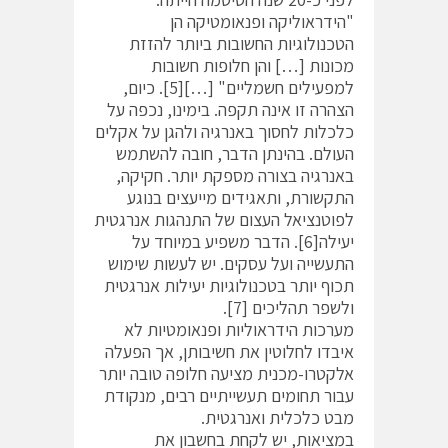
"הידראוליקה ופנאומטיקה הן
הטכנולוגיות החשובות ביותר להזזת
מכונות […] והן חלופות חשובות
למפעילים חשמליים" […][5]. כיום,
הצהרה זו אינה תקפה. בימינו, נכפה על
כלכלות לחסוך באנרגיה ולהגן על אקלים
העולם. בהינתן הדבר, חובה להשתמש
באנרגיה בצורה מספקת יותר. חקיקה,
התקשורת, ותאגידים מייעצים בנוגע
לפוטנציאל העצום של התנהגות אנרגטית
יעילה[6]. הדבר משפיע במיוחד על
התעשייה ועל עסקים. יש לעשות שימוש
תכוף יותר בטכנולוגיות יעילות אנרגטית
ולשפר תהליכים [7].
מערכות הידראוליות ופנאומטיות לא
איבדו לחלוטין את חשיבותן, אך הפעלה
אלקטרו-מכנית מציעה חלופה טובה יותר
עבור תחומים תעשייתיים רבים, מנקודת
מבט כלכלית ואנרגטית.
במציאות, יש לקחת בחשבון את