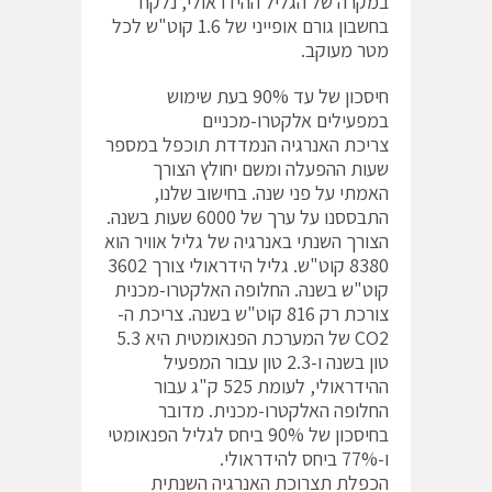
במקרה של הגליל ההידראולי, נלקח
בחשבון גורם אופייני של 1.6 קוט"ש לכל
מטר מעוקב.
חיסכון של עד 90% בעת שימוש
במפעילים אלקטרו-מכניים
צריכת האנרגיה הנמדדת תוכפל במספר
שעות ההפעלה ומשם יחולץ הצורך
האמתי על פני שנה. בחישוב שלנו,
התבססנו על ערך של 6000 שעות בשנה.
הצורך השנתי באנרגיה של גליל אוויר הוא
8380 קוט"ש. גליל הידראולי צורך 3602
קוט"ש בשנה. החלופה האלקטרו-מכנית
צורכת רק 816 קוט"ש בשנה. צריכת ה-
CO2 של המערכת הפנאומטית היא 5.3
טון בשנה ו-2.3 טון עבור המפעיל
ההידראולי, לעומת 525 ק"ג עבור
החלופה האלקטרו-מכנית. מדובר
בחיסכון של 90% ביחס לגליל הפנאומטי
ו-77% ביחס להידראולי.
הכפלת תצרוכת האנרגיה השנתית