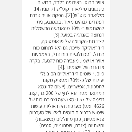
אוויר דחוס, באירופה בלבד, דרושים
כשמונים מיליארד קוט"ש (גרמניה 14
מיליארד קוט"ש)[2]. הפקת אוויר גוררת
הפסדים גבוהים מאוד. בממוצע, ניתן
להשתמש ב-10% מהאנרגיה החשמלית
הנחוצה כאנרגיה בפועל.[3]
לצד תת-הקבוצה של פנאומטיקה,
הידראוליקה שייכת גם היא לתחום כוח
הנוזל. "טכנולוגיית כוח נוזל, באמצעות
אוויר או שמן, מעבירה כוח להנעה, בקרה
או הזזה של יישומים".[4]
כיום, יישומים הידראוליים הם בעלי
יעילות של כ-70% ומספיק מקום
לחסכונות אפשריים. (יישום לדוגמא
המתואר מטה הוא לחץ של 200 בר, קצב
זרימה של 0.57 מ3\שעה וצריכת כוח של
4626 וואט) מערכות הידראוליות עושות
שימוש ברכיבים דומים לאלו של מערכות
פנאומטיות, כגון מחוללים (משאבות)
ותשתיות (צנרת, שסתומים, סננים).
לפני כ-20 שנה הסיסמה הייתה: