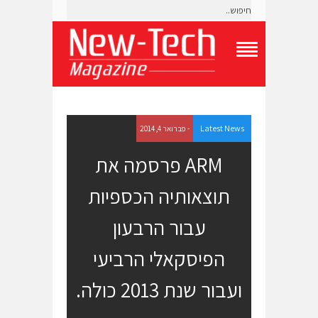
T
o
g
g
l
e
Latest News
- פברואר 4, 2014
N
a
ARM פרסמה את
v
i
תוצאותיה הכספיות
g
a
t
עבור הרבעון
i
o
הפיסקאלי הרביעי
n
M
e
ועבור שנת 2013 כולה.
n
u