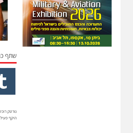
שתף כ
נורטק רוכש
היקף פעילו