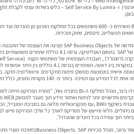
כלי ה- BI משרתים כ- 600 משתמשים בכל מחלקות הארגון מן ההנדסה 
אים תפעוליים, פיננסים, שיווק ומכירות.
הייחודית של SAP בתחום האנליטיקה. גרסה 4.1 כוללת שיפור
והתמיכה במקורות ביג דאטה. השיפורים בגרסה 4.1 כוללי
תאמת אישית באמצעות ממשקי פיתוח מתקדמים וויזואליזציה חזקה. בנ
 המידע עם תמיכה ביותר מ- 140 מקורות נתונים, כולל מקורות OLAP וביג דאטה.
לדברי עידו ביגר, מנהל מחלקת ה-BI בחברת Yes, "מטר
כלים מתק
תמיכה מובנית בשיקוף הBW ,עם פונקציונאליות מלאה גם בסביבת המוביי
ניהוליים. הליווי והייעוץ של מטריקס לאורך כל שלבי הפרויקט סייעו ל
ביותר תוך עמידה בכל היעדים שהוגדרו".