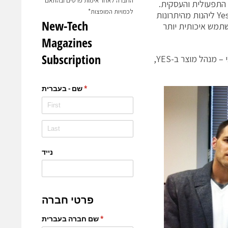
החברה לאחר אימות פרטים ובהתאם
 התפעולית והעסקית.
לכמויות המופצות*
המעבר לגרסה החדשה וההתרחבות עם המוצר לאזורי תחקור נוספים יאפשרו ל-Yes ליהנות מהיתרונות
 לכל צורכי ה- BI ולתת חוויית משתמש איכותית יותר
בתמונה משמאל לימין: עידו ביגר – מנהל מחלקת בינה עסקית ב-YES , יאיר רבי – מנהל מוצר ב-YES,