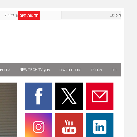
חדשות היום
אפולו פאוור תקים עבור אמזון פרויקט סולארי בצרפת בהיקף של כ-2
שניידר אלקטר
מיליון שקל
בית
מגזינים
מוצרים חדשים
ערוץ NEW-TECH TV
אודותינ