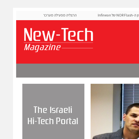
MediaTek אישרה את זיכרון ה-NOR Flash של Infineon
הרצליה מפעילה מערכת AI לניהול אדפטיבי של רמזורים