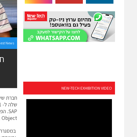
test News
NEW-TECH EXHIBITION VIDEO
Object בישראל. היקף הפרויקט שהסתיים לאחרונה מוערך במאות אלפי שקלים.