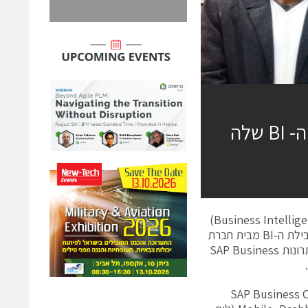
חברת Yes השלימה פרויקט לשדרוג מערכת ה- BI שלה
חברת שידורי הלוויין Yes, השלימה פרויקט לשדרוג מערכת הבינה העסקית (Business Intelligence)
שלה ל- Sap Business Objects 4.1, הגרסה החדשה והמתקדמת ביותר של חבילת ה-BI מבית חברת
SAP. הפרויקט בוצע בשיתוף חטיבת מוצרי התוכנה של מטריקס, המפיצה של פתרונות SAP Business
Y את המודולים המתקדמים של סביבת SAP Business Objects