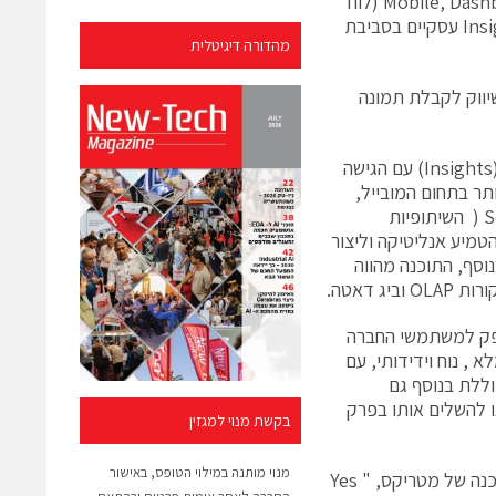
וביניהם: Web Intelligence – כלי BI אינטרנטי, כלי ה- BI לסביבת ה- Mobile, Dashboard (לוח
מחוונים ארגוני) ו- Self Service By Lumira – כלים בשירות עצמי לקבלת Insight עסקיים בסביבת
מהדורה דיגיטלית
ועד השיווק לקבלת תמונה
הגרסה החדשה של SAP Business Objects מציגה את העוצמה של התובנות (Insights) עם הגישה
ים משמעותיים ביותר בתחום המובייל,
לוחות הבקרה (דשבורד) , העבודה העצמאית של משתמשי הקצה (Self Service ( השיתופיות
ם בין היתר אפשרות להטמיע אנליטיקה וליצור
וסף, התוכנה מהווה
ת הפרויקט הייתה לספק למשתמשי החברה
דמים וחדשניים יותר לניתוח ואחזור מידע תוך מעבר לממשק WEB מלא , נוח וידידותי, עם
ל, הכוללת בנוסף גם
נו להשלים אותו בפרק
בקשת מנוי למגזין
מנוי מותנה במילוי הטופס, באישור
לדברי עופר גרונר, מנהל מכירות Business Objects SAPבחטיבת מוצרי התוכנה של מטריקס, " Yes