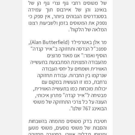
של מטוסים רחבי גוף וצרי גוף הן של
בואינג והן של איירבוס תוך עמידה
בסטנדרטים הגבוהים ביותר, אין ספק כי
נספק את המטוסים בזמן ולשביעות רצונו
המלאה של הלקוח".
מר אלן באטרפילד (Alan Butterfield),
סמנכ"ל הנדסה ותחזוקה ב"אייר קנדה"
הוסיף ואמר:" אנו מאוד מרוצים
מהעבודה המצוינת המתבצעת בתעשייה
האווירית ושמחים על יחסי העבודה
שנרקמו בין החברות. עבודת תחזוקה
נרחבת, כמו זו הנעשית במקום עם
יכולות מוכחות כמו בתעשייה האווירית,
מבטיחה ל"אייר קנדה" פתרון איכותי,
העונה על כל צרכי התחזוקה של מטוסי
הבואינג 767 שלנו".
חטיבת בדק מטוסים מתמחה בהשבחות
והסבות של מטוסי נוסעים, מטוסי מטען
ומטוסי תדלוק אווירי. החטיבה מחזיקה