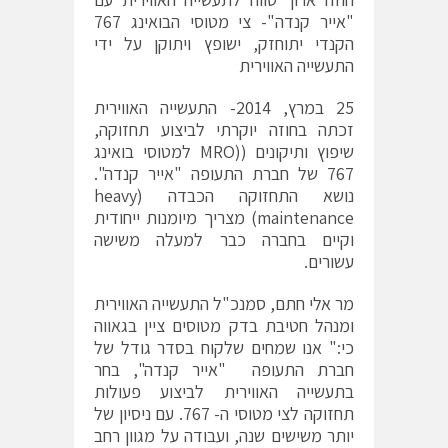
"אייר קנדה"- צי מטוסי הבואינג 767
הקנדי יתוחזק, ישופץ ויתוקן על ידי
התעשייה האווירית
25 במרץ, 2014- התעשייה האווירית
זכתה בחוזה יוקרתי לביצוע תחזוקה,
שיפוץ ותיקונים ((MRO למטוסי בואינג
767 של חברת התעופה "אייר קנדה".
נושא התחזוקה הכבדה (heavy
maintenance) מצריך מיומנות ייחודית
וקיים בחברה כבר למעלה משישה
עשורים.
מר אלי חתם, סמנכ"ל התעשייה האווירית
ומנהל חטיבת בדק מטוסים ציין בגאווה
כי:" אנו שמחים שלקוח בסדר גודל של
חברת התעופה "אייר קנדה", בחר
בתעשייה האווירית לביצוע פעולות
תחזוקה לצי מטוסי ה- 767. עם ניסיון של
יותר משישים שנה, ועבודה על מגוון רחב