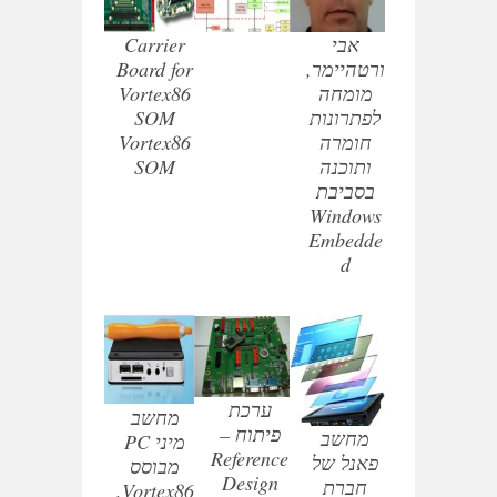
אבי
Carrier
ורטהיימר,
Board for
מומחה
Vortex86
לפתרונות
SOM
חומרה
Vortex86
ותוכנה
SOM
בסביבת
Windows
Embedde
d
ערכת
מחשב
פיתוח –
מחשב
מיני PC
Reference
פאנל של
מבוסס
Design
חברת
Vortex86,