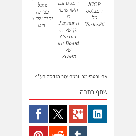
המגיע עם
ICOP
פועל
השרטוטי
המבוסס
במתח
ם
על
יחיד של 5
והLayout,
Vortex86
וולט
הן של ה-
Carrier
Board והן
של
הSOM.
אבי ורטהיימר, ורטהיימר הנדסה בע"מ
שתף כתבה