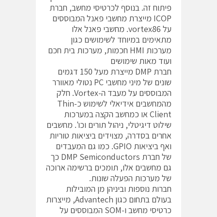
פיתוח זה. בנוסף לכרטיסי מחשב, חברת
ICOP מייצרת מחשבי פאנל המבוססים
על vortex86. מחשבי פאנל אלו
מתאימים במיוחד לשימושים כגון
מערכות HMI חכמות, מערכות בית חכם
ועוד מאות שימושים
חברת DMP מייצרת מעל 150 דגמים
שונים של מיני מחשבי PC נטולי מאוורר
המבוססים על מעבד ה-Vortex. חלק
מהמחשבים אידיאלי לשימוש כ-Thin
Client או כמחשב הקצה במערכות
שילוט דיגיטלי, ניהול תורים וכו'. מחשבים
אחרים בסדרה, מצוידים ביציאות טוריות
ואף ביציאות GPIO. כמו גם המעבדים
של חברת DMP Semiconductors כך
גם מחשבים אלו, תומכים ברשימה ארוכה
של מערכות הפעלה שונות.
חברות נוספות וביניהן מן המובילות
בעולם בתחום כגון Advantech, מייצרות
כרטיסי מחשב ו-SOM המבוססים על