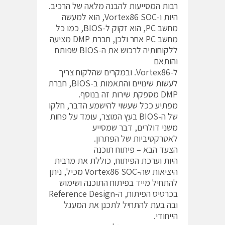
רבות המסייעות להבנה מלאה של הרכיב.
היות ו-Vortex86 SOC, הוא למעשה
מחשב PC, הוא זקוק ל-BIOS, כמו כל
מחשב PC אחר ולכן, חברת DMP מציעה
ללקוחותיה לרכוש את ה-BIOS שפותח
והותאם
ל-Vortex86. ובמקרים שהלקוח צריך
לעשות שינויים והתאמות ב-BIOS, חברת
DMP מספקת שירות זה בנוסף.
מפתיע ככל שעשוי להישמע הדבר, חלקו
של ה-BIOS בעץ המוצר, עומד על פחות
משני דולרים, דבר שמסייע
לאטרקטיביות של הפתרון.
הצעד הבא – פיתוח תוכנה
היות וערכת הפיתוח, כוללת את מרבית
היציאות שה-Vortex86 SOC מכיל, ניתן
להתחיל מייד בפיתוח התוכנה ושימוש
בכרטיס הפיתוח, ה-Reference Design
ובה בעת להתחיל לתכנן את המעגל
הייחודי.