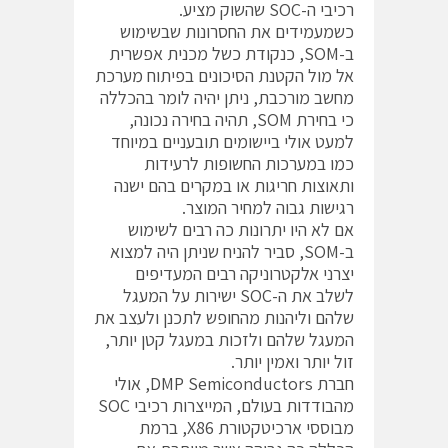
רכיבי ה-SOC שהשוק מציע.
כשמעמידים את החסרונות שבשימוש
ב-SOM, כנקודת כשל מכנית אפשרית
אל מול הקטנת הסיכונים בפיתוח מערכת
מחשב מורכבת, ניתן יהיה לומר בהכללה
כי בחירת SOM, תהיה בחירה נכונה,
למעט אולי ביישומים תובעניים במיוחד
כמו במערכות החשופות לרעידות
ותאוצות חריגות או במקרים בהם ישנה
רגישות גבוה למחיר המוצר.
אם לא היו יתרונות כה רבים לשימוש
ב-SOM, סביר להניח שניתן היה למצוא
יצרני אלקטרוניקה רבים המעדיפים
לשלב את ה-SOC ישירות על המעגל
שלהם וליהנות מהחופש לתכנן ולעצב את
המעגל שלהם ולזכות במעגל קטן יותר,
זול יותר ואמין יותר.
חברת DMP Semiconductors, אולי
מהבודדות בעולם, המייצרות רכיבי SOC
מבוססי ארכיטקטורת X86, ברמת