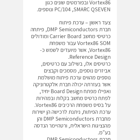
Vortex86 ובפורמטים שונים כגון
PC/104 ,SMARC QSEVEN ונוספים.
צעד ראשון – ערכת פיתוח
חברת DMP Semiconductors, פיתחה
כרטיסי מחשב Carrier Board ומודולים
Vortex86 SOM עבור משפחת
Vortex86, אשר מיועדים לשמש כ-
Reference Design.
כרטיסים אלו, בשילוב עם כרטיסים,
אביזרים נוספים, מסמכים וקבצים
נוספים מהווים ערכת פיתוח מושלמת
אשר בעזרתה יכולה חברת אלקטרוניקה
ואפילו מפתח Board Design יחיד,
לפתח כרטיס מחשב בקלות ובמהירות
על בסיס משפחת הרכיבים Vortex86.
ערכת הפיתוח, ניתנת לרכישה הן ישירות
מחברת DMP Semiconductors והן
מהנציגות הישראלית, ורטהיימר הנדסה
בע"מ.
חברת DMP Semiconductors