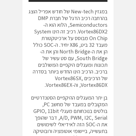
במגזין New-tech של חודש אפריל הוצג
בהרחבה רכיב הדגל של חברת DMP
Semiconductors, הלוא הוא ה-
Vortex86DX2. רכיב זה הינו System
On Chip מבוסס על ארכיטקטורת
מעבד 32 ביט, X86 יחיד. ה-SOC כולל
הן את ה-North Bridge והן את ה-
South Bridge, עם סט עשיר של
תכונות ומעגלים היקפיים המשולבים
ברכיב. הרכיב הינו החדש ביותר בסדרה
של הרכיבים Vortex86SX,
Vortex86DX, וה-Vortex86EX.
בן יתר המעגלים ההיקפיים הסטנדרטיים
המקובלים במעבד של מחשב PC,
בולטים בנוכחותם מעגלי GPIO, 11bit
A/D, PWM, I2C, Serial, דבר שהופך
את ה-SOC הזה לאידיאלי לשימושים
בתעשייה, ביישומי אוטומציה ורובוטיקה