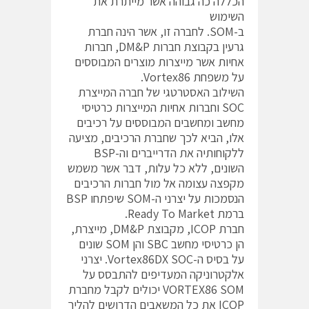
הכללה כה גבוהה אשר מייתרת את
השימוש
ב-SOM. לחברה זו, אשר הינה חברת
גרעין בקבוצת חברות DM&P, חברות
אחיות אשר מייצרות מוצרים המבוססים
על משפחת Vortex86.
השילוב האסטרטגי של חברה המייצרת
SOC וחברות אחיות המייצרות כרטיסי
מחשב ומחשבים המבוססים על רכיבים
אלו, הביא לכך שחברת הרכיבים, מציעה
ללקוחותיה את הדרייברים וה-BSP
השונים, ללא כל עלות, דבר אשר משמש
מקפצה עצומה אל מול חברות הרכיבים
הנסמכות על יצרני ה-SOM שיפתחו BSP
ברמת Ready To Market.
חברת ICOP, מקבוצת DM&P, מייצרת,
הן כרטיסי מחשב SBC והן SOM שונים
על בסיס ה-Vortex86DX SOC. יצרני
אלקטרוניקה המעדיפים להתבסס על
VORTEX86 SOM יכולים לקבל מחברת
ICOP את כל המשאבים הדרושים להליך