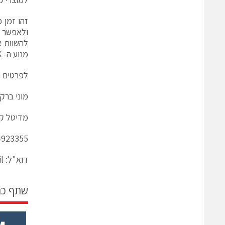
זהו זמן 
ולאפשר ל
להשוות א
מנוע ה- TMK.
לפרטים נ
מוני ברק
מדיטל ק
5, 073-2000213
דוא"ל: moni@medital.co.il
שתף כ