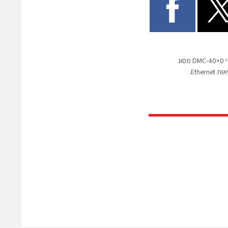
Galil, ארה"ב: סדרת בקרי DMC-40×0 מסוג