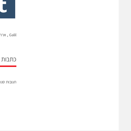
Galil , ארה"ב: RIO-47300 בקר לוגי מיתכנת (PLC)
כתבות 
תגובות סגו