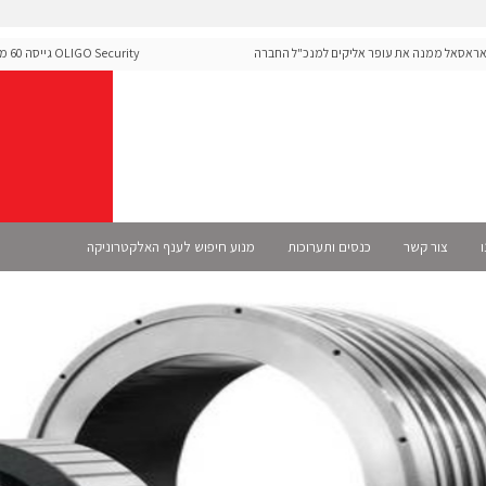
סאל ממנה את עופר אליקים למנכ"ל החברה
ecurity
ה-Runtime בעידן מתקפות ה-AI
ו
צור קשר
כנסים ותערוכות
מנוע חיפוש לענף האלקטרוניקה