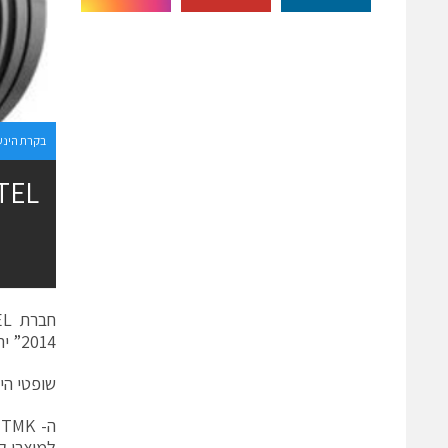
בקרת הינע
2014” יריד תעשייתי בינלאומי בפריס שבצרפת השנה!
שופטי היריד, צוות ה
ה
למוצרי ק