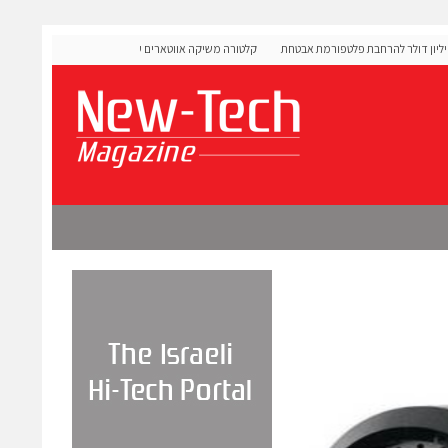
OLIGO S גייסה 60 מיליון דולר להרחבת פלטפורמת אבטחת
קלטורה משיקה אווטארים עם אינטליגנציה רגשית לתרגול שיח
מורכבות