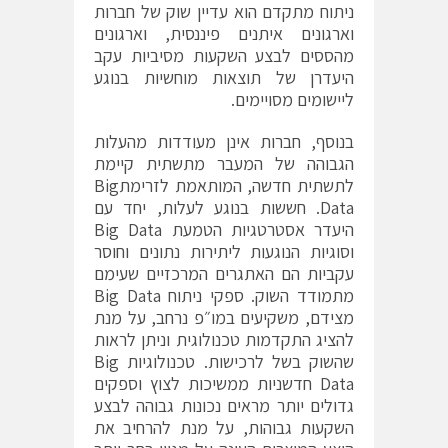
ניתוח מתקדם הוא עדיין שוק של חברות
וארגונים איתנים פיננסית, וארגונים
מהססים לבצע השקעות מסיביות עקב
היעדרן של תוצאות מוחשיות בנוגע
ליישומים מסויימים.
בנוסף, חברות אינן מעודדות מהעלות
הגבוהה של המעבר מתשתית קיימת
לתשתית חדשה, המותאמת לזרימתBig
Data. חששות בנוגע לעלות, יחד עם
היעדר אסטרטגיות הטמעת Big Data
וסוגיות הנוגעות ליתירות נתונים וחוסר
עקביות הם האתגרים המרכזיים שעימם
מתמודד השוק. ספקי ניתוח Big Data
מצידם, משקיעים במו״פ נרחב, על מנת
להציג התקדמות טכנולוגית וניתן לראות
שהשוק בשל לרכישות. טכנולוגיות Big
Data חדשניות ממשיכות לצוץ וספקים
גדולים יותר מראים נכונות גבוהה לבצע
השקעות גבוהות, על מנת להרחיב את