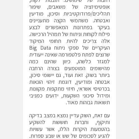
אופטימיזציה של משאבים, שיפור
תהליכים/פרודוקטיביות וסיכון, מודיעין
ואבטחה. משתמשי הקצה מתעניינים
בעיקר בפתרונות המאפשרים לבצע
פילוח לקוחות וניתוח של תמהיל הרכישה.
אלה צריכים להיות תחומי המיקוד
העיקריים של ספקי ניתוח Big Data
שרוצים לפתח פלטפורמה שאינה ייעודית
למגזר כלשהו, כיוון שהינם כמה
מהישומים המוטמעים בצורה הרחבה
ביותר בשוק. זאת ועוד, גם יישומי סיכון,
אבטחה ומודיעין, דוגמת זיהוי הונאות
בכרטיסי אשראי, חיזוי מתקפות מקוונות
ומידול סיכוני השקעות, ידועים כמניבי
תשואות גבוהות מאוד.
עם זאת, השוק עדיין נמצא במצב בדיקה
ותיקוף, וחברות חוששות להשקיע
בהטמעות היקרות הללו, אשר עשויות
להגיע לסכומים של שש או שבע ספרות.