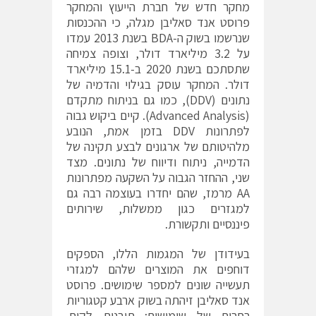
מחקר חדש של חברת הייעוץ והמחקר
פרוסט אנד סאליבן מגלה, כי ההכנסות
שנרשמו בשוק ה-BDA בשנת 2013 עמדו
על 3.2 מיליארד דולר, וצופה צמיחה
שתסתכם בשנת 2020 ב-15.1 מיליארד
דולר. המחקר עוסק בגילוי והדמיה של
נתונים (DDV), כמו גם בניתוח מתקדם
(Advanced Analysis). קיים ביקוש גבוה
לפתרונות DDV בזמן אמת, הנובע
מלהיטותם של ארגונים לבצע תקינה של
הדמייה, ניתוח ודיווח של נתונים. מצד
שני, ההחזר הגבוה על השקעה מפתרונות
AA מרמז, שהם יחדרו בעוצמה רבה גם
למגזרים כגון ממשלות, שירותים
פיננסיים ותקשורת.
בעידודן של המגמות הללו, הספקים
דוחפים את המוצרים שלהם למגזרי
תעשייה שונים למספר שימושים. פרוסט
אנד סאליבן זיהתה בשוק ארבע קטגוריות
רחבות של שימושים: תובנות לקוח,