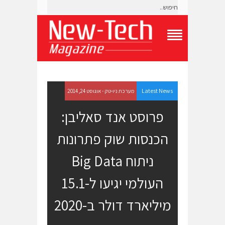
T
o
g
g
l
e
Latest News
מערכת ניו-טק - אוגוסט 24, 2014
N
a
פרוסט אנד סאליבן:
v
i
הכנסות שוק פתרונות
g
a
t
ניתוח Big Data
i
o
העולמי יגיעו ל-15.1
n
M
e
מיליארד דולר ב-2020
n
u