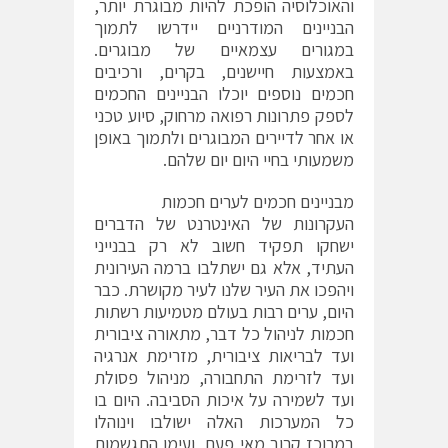
והאוכלוסיה הופכת להיות מבוגרת יותר,
הבניינים המודרניים יידרשו לתמוך
במגורים עצמאיים של מבוגרים.
באמצעות חיישנים, בקרים, ורכיבים
חכמים נוספים יוכלו הבניינים החכמים
לספק פתרונות רפואה מרחוק, סיוע טכני
או אחר לדיירים המבוגרים ולתמוך באופן
משמעותי בחיי היום יום שלהם.
מבניינים חכמים לערים חכמות
העקרונות של האינטרנט של הדברים
ישחקו תפקיד חשוב לא רק בבנייני
העתיד, אלא גם ישתלבו ברמה העירונית
ויהפכו את העיר שלנו לעיר מקושרת. כבר
היום, ערים רבות בעולם מטמיעות רשתות
חכמות לניהול כל דבר, מתאורה ציבורית
ועד לבריאות ציבורית, מזרימת אנרגיה
ועד לזרימת התחבורה, מניהול פסולת
ועד לשמירה על איכות הסביבה. היום בו
כל המערכות האלה ישולבו וינוהלו
במרוכז קרוב מאי פעם, ועימו התגשמות