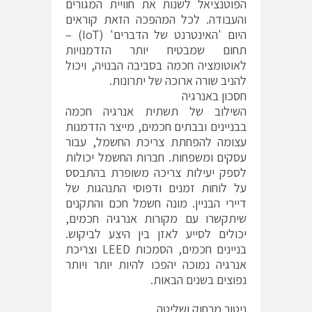
הפוטנציאל לשנות את חוויית המגורים
והעבודה. לכל המהפכה הזאת קוראים
היום 'האינטרנט של הדברים' (IoT) –
תחום שמבטיח יותר הזדמנויות
לאוטומציה חכמה בסביבה הבנויה, ויכול
להניב שורה ארוכה של יתרונות.
חסכון באנרגיה
השילוב של תשתית אנרגיה חכמה
בבניינים ובבתים חכמים, מייצר הזדמנות
עצומה להפחתת צריכת החשמל, עבור
עסקים ומשפחות. חברות החשמל יכולות
לספק יעילות צריכה משופרת בהתבסס
על לוחות זמנים ודפוסי התנהגות של
דיירי הבניין. מונה חשמל חכם והתקנים
שיתקשרו עם מקורות אנרגיה חכמים,
יכולים לסייע לאזן בין היצע לביקוש.
בניינים חכמים, הסמכות LEED וצריכת
אנרגיה נמוכה יהפכו להיות יותר ויותר
נפוצים בשנים הבאות.
ניטור מרחוק ושליטה