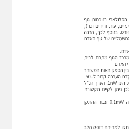
סלולארי בנוכחות גוף
, עור, ורידים וכו'),
ורט. בנוסף לכך, הרבה
החשמליים של גוף האדם
במרכז הגוף מתחת לבית
ין הספק האות המשודר
בהתקן מד הדופק. בתדר של 2.4 קיבלנו מקדמי החזרה נמוכים והערך של מקדם העברה קרוב ל–50,
ז"א 10 בחזקת -5. לדוגמא, אם הספק השידור הינו 0.1mW אז ההספק הנקלט הינו 1nW. הערך הנ"ל
כן ניתן לקיים תקשורת
איור 7 מתאר את השדה החשמלי הקרוב (V/m), כאשר עוצמת השידור הינה 0.1mW עבור ההתקן
התקן למדידת דופק הלב