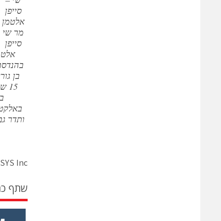
סייפן
אלטמן
מר שי
סייפן
אלטמ
בהנדסת
בן גור
15 
בס
באלקטר
ותדר גב
SYS Inc.
שתף כ