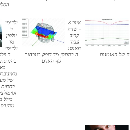
הסלו
איור 8
ולדימי
– שדה
ר
קרוב
וולפין
עבור
מר
האנטנ
ולדימי
ה של האנטנות
ה בהתקן מד דופק בנוכחות
ר וול
גוף האדם
בהנדסת 
באל
מאוניברסי
בתחום מ
וסימולצי
כולל ב
מהנדס 