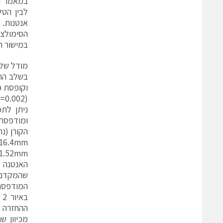
במאמר זה
לבין הטל
אנטנות. 
הסימולציות
במישור התד
מודל של
בשלב הרא
וקופסת 
(εr=3, Loss Tangent=0.002), כאשר בתוכה נמצא ההתקן (ללא שבב ופרטים נוספים).
ניתן לתכ
הקורן (נח
1.52mm. גודל הקופסה החיצונית הינו 50mm X 25 mm X 10mm
שהמקדם 
המודפסת,
ב
ההחזרה ב – 