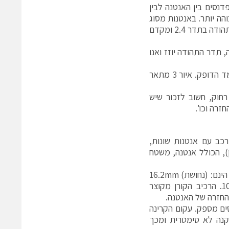
אימפדנסים בין האנטנה לבין
הה יותר. באנטנות מסוג
זה מקובל שמקדם ההחזרה יהיה נמוך מ – -10. ניתן לראות מאיור 2 שמקבלים תהודה בתדר 2.4 ומקדם
תדר התהודה יוזז ואנו
האנטנה של הטלפון הסלולארי נמצאת בשדה הקרוב יחסית לאנטנה של התקן מד הדופק. איור 3 מתאר
חוק, חשוב לזכור שיש
זרה וכו'.
כב עם אנטנות שונות,
), הכולל אנטנה, משטח
האנטנה הינה משטחית מסוג PIFA בתדר מרכזי 2.4. המימדים של הרכיב הקורן הינם: (נחושת) 16.2mm
X 16.2mm. המימדים של המשטח האדמה הינם: (נחושת) 100mm X 60mm. הרכיב הקורן מקוצר
ים מספק. עקום הקרינה
נו עיוות הנגרם מהתקנה לא סימטרית ומכך