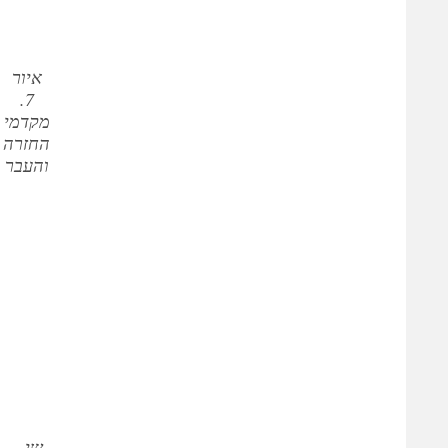
איור
7.
מקדמי
החזרה
והעבר
שי –