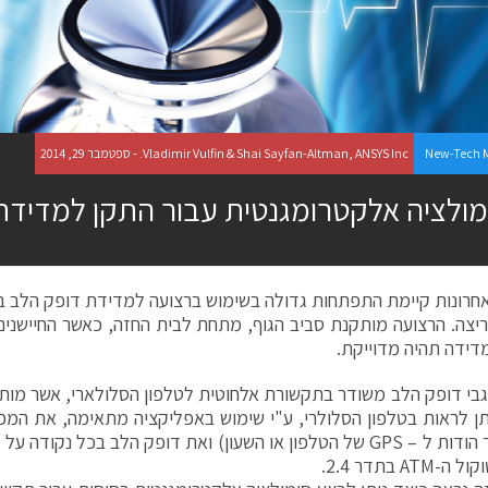
New-Tech 
Vladimir Vulfin & Shai Sayfan-Altman, ANSYS Inc. - ספטמבר 29, 2014
מולציה אלקטרומגנטית עבור התקן למדידת
חרונות קיימת התפתחות גדולה בשימוש ברצועה למדידת דופק הלב בז
יצה. הרצועה מותקנת סביב הגוף, מתחת לבית החזה, כאשר החיישנים
ידה תהיה מדוייקת.
בי דופק הלב משודר בתקשורת אלחוטית לטלפון הסלולארי, אשר מותקן
תן לראות בטלפון הסלולרי, ע"י שימוש באפליקציה מתאימה, את המפ
מתאפשר הודות ל – GPS של הטלפון או השעון) ואת דופק הלב בכל נק
ATM בתדר 2.4.