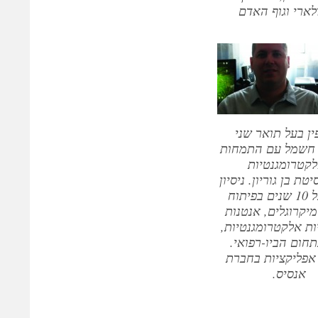
לארי וגוף האדם
פין בעל תואר שני
חשמל עם התמחות
קטרומגנטיות
טת בן גוריון. ניסיון
של מעל 10 שנים בפיתוח
יקרוגלים, אנטנות
ות אלקטרומגנטיות,
תחום הביו-רפואי.
אפליקציות בחברת
אנסיס.