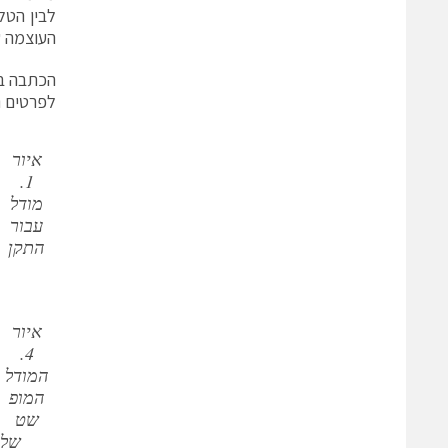
לבין הטל
העוצמה ש
הכתבה באדי
לפרטים נ
איור
1.
מודל
עבור
התקן
איור
4.
המודל
המופ
שט
של 