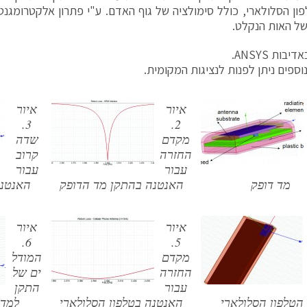
פון הסלולארי, כולל סימולציה של גוף האדם. ע"י פתרון אלקטרומגנט
ל האות הנקלט.
בות ANSYS.
וספים ניתן לפנות לנציגות המקומית.
איור
איור
3.
2.
מקדם
שדה
החזרה
קרוב
עבור
עבור
מד דופק
האנטנה בהתקן מד הדופק
האנטנה
איור
איור
6.
5.
מקדם
המודל
החזרה
ים של
עבור
התקן
הטלפון הסלולארי
האנטנה בטלפון הסלולארי
למד 