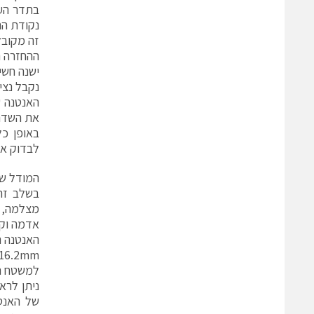
נקודת הה
ההחזרה הינו
ישנה חשי
נקבל נצי
את השדה החשמלי הק
באופן כל
לבדוק את
המודל של
בשלב זה 
מצלמה, כ
אדמה וקופ
למשטח האדמה ונמצא 4mm מעליו. בא
ניתן לרא