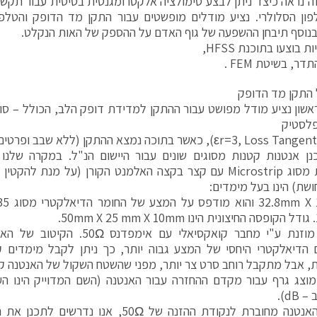
 נראה כיצד ניתן לבצע סימולציה אלקטרומגנטית בסיסית עבור תקשו
פון הסלולרי. נציע מודלים מופשטים עבור התקן מד הדופק והטלפון
בנוסף תיבחן ההשפעה של גוף האדם על ההספק של האות הנקלט.
 בוצעו בתוכנת HFSS,
ר, בשיטת FEM .
 התקן מד הדופק
שון נציע מודל מפושט עבור ההתקן למדידת דופק הלב, הכולל – סולל
פלסטיק
נן אנטנות קטנות מסוגים שונים עבור היישום הנ"ל. במקרה שלנו
ומודפסת מסוג Microstrip עם קצר בקצה האלמנט הקורן (על מנת
ושת) הינו בעל מימדים:
.
האנטנה מוזנת ע"י מחבר קואקסיאלי עם 
הדיאלקטרי היחסי של המצע גבוה יותר, כך ניתן לקבל מימדים ק
 אבל מתקבל רוחב סרט צר יותר, מפני שהשטח השקול של האנטנה קטן
איור 2 מוצג גרף עבור מקדם ההחזרה עבור האנטנה (השם המדוייק הינ
dB).
מכיוון שהאנטנה מחוברת לנקודת ההזנה של 50Ω, 