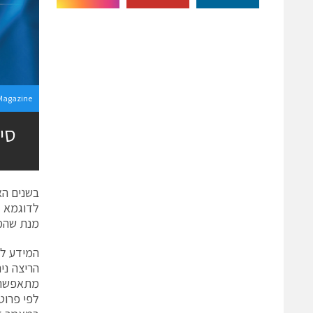
Magazine
סי
בשנים הא
לדוגמא ר
מנת שהמד
המידע לג
הריצה ני
לפי פרוטוקול ה-