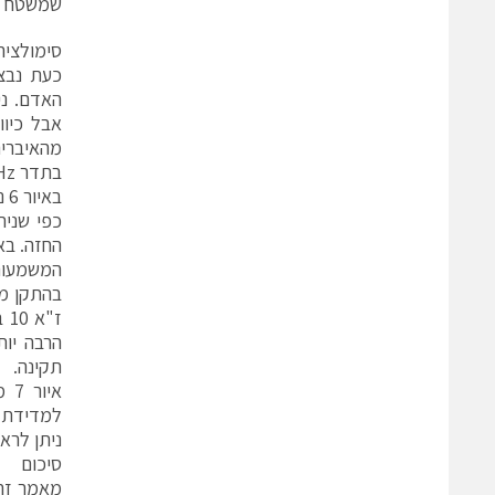
שמשטח ה
סימולציה
כעת נבצע
האדם. ני
אבל כיוו
מהאיברים
בתדר 2.4GHz בסימולציה שביצענו הינם .
באיור 6 ניתן לראות את המודל של התקן למד הדופק, הטלפון הסלולארי וגוף האדם.
כפי שנית
החזה. באיור 7 ניתן לראות את מקדמי ההחזרה והעברה של הא
המשמעות 
הרבה יות
תקינה.
למדידת 
ניתן לרא
סיכום
מאמר זה 