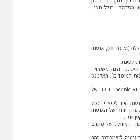
רת בין התקן מד הדופק
 הסלולרי, כולל תכנון
ה (אלומיניום), אנטנה
 האנטנה הינה משטחית
 להקטין את המימדים). האלמנט
32.8mm X 16.4mm והוא מודפס על המצע של החומר הדיאלקטרי מסוג Taconic RF35 בעובי של
אימפדנס 50Ω. הקיטוב של האנטנה הינו ליניארי. ככל
טנים יותר של האנטנה
 יותר.
ו הערך המוחלט של מקדם
אנו נדרשים לתכנן את האנטנה לאימפדנס זהה