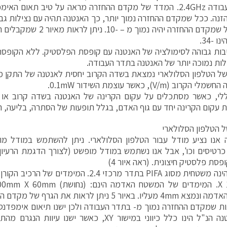
בתדר העבודה 2.4GHz. המדד של מקדם ההחזרה מראה על טיב תאום ה
זנה. ככל שמקדם ההחזרה נמוך יותר, כך האנטנה תהיה עם נצילות גבו
 -34.
בות גבוהה לסימולציה של האנטנה עם קופסת הפלסטיק. ללא הקופסה, 
לות נמוכה יותר של האנטנה בתדר העבודה.
רוב (V/m), כאשר עוצמת השידור 0.1mW.
לי, כאשר מסתכלים על עקום הקרינה של האנטנה בשדה קרוב או ר
 עקום הקרינה יחד עם גוף האדם, בגלל תופעות של הסתרה, בליעה, הח
 הטלפון הסלולארי
אנו נציע מודל עבור הטלפון הסלולארי. ניתן להשתמש במודל מור
רטיסים וכו', אבל אנו נשתמש במודל מופשט (לצורך הדגמת הרעיון
סת פלסטיק חיצונית. (ראה איור 4)
יור 5 ניתן לראות את הגרף של מקדם ההחזרה של האנטנה.
ות שמקדם ההחזרה נמוך מ- בתדר העבודה ולכן ישנו תיאום אימפדנס
של האנטנה הנ"ל הינו כלל כיווני במישור XY, כאשר יש