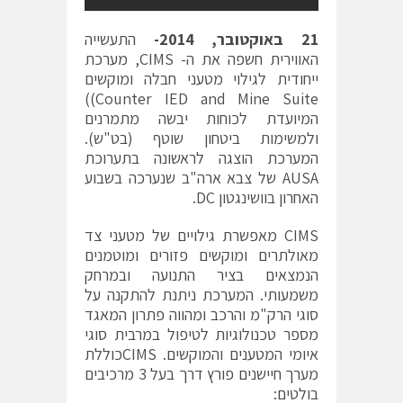
21
באוקטובר, 2014-
התעשייה
האווירית חשפה את ה- CIMS, מערכת
ייחודית לגילוי מטעני חבלה ומוקשים
Counter IED and Mine Suite))
המיועדת לכוחות יבשה מתמרנים
ולמשימות ביטחון שוטף (בט"ש).
המערכת הוצגה לראשונה בתערוכת
AUSA של צבא ארה"ב שנערכה בשבוע
האחרון בוושינגטון DC.
CIMS מאפשרת גילויים של מטעני צד
מאולתרים ומוקשים פזורים ומוטמנים
הנמצאים בציר התנועה ובמרחק
משמעותי. המערכת ניתנת להתקנה על
סוגי הרק"מ והרכב ומהווה פתרון המאגד
מספר טכנולוגיות לטיפול במרבית סוגי
איומי המטענים והמוקשים. CIMSכוללת
מערך חיישנים פורץ דרך בעל 3 מרכיבים
בולטים: