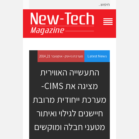
T
o
g
g
l
e
Latest News
מערכת ניו-טק - אוקטובר 21, 2014
N
a
התעשייה האווירית
v
i
מציגה את CIMS-
g
a
t
מערכת ייחודית מרובת
i
o
חיישנים לגילוי ואיתור
n
M
e
מטעני חבלה ומוקשים
n
u