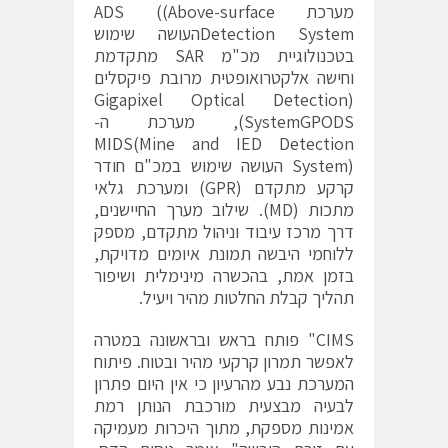
מערכת ADS ((Above-surface
Detection Systemהעושה שימוש
בטכנולוגיית מכ"מ SAR מתקדמת
וחישה אלקטרואופטית מרובת פיקסלים
(Gigapixel Optical Detection
SystemGPODS), מערכת ה-
MIDS(Mine and IED Detection
System) העושה שימוש במכ"ם חודר
קרקע מתקדם (GPR) ומערכת גלאי
מתכות (MD). שילוב מערך החיישנים,
דרך מרכז עיבוד וניהול מתקדם, מספק
ללוחמי היבשה תמונת איומים מדויקת,
בזמן אמת, בהכשרה מינימלית ושיפור
תהליך קבלת החלטות מהיר ויעיל.
CIMS" פותח בראש ובראשונה במטרה
לאפשר תמרון קרקעי מהיר ובטוח. פיתוח
המערכת נבע מהרעיון כי אין היום פתרון
לבעיה מבצעית מורכבת הנותן רמת
אמינות מספקת, מתוך היכרות מעמיקה