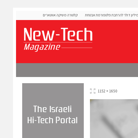
OLIGO גייסה 60 מיליון דולר להרחבת פלטפורמת אבטחת
קלטורה משיקה אווטארים עם אינטליגנציה רגשית לתרגול שיחות
מורכבות
1650 × 1152