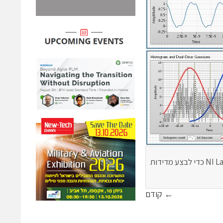
איור 7. אתה יכול לשלב אוסילוסקופים NI עם ה-NI LabVIEW Jitter Analysis Toolkit כדי לבצע מדידות
← קודם