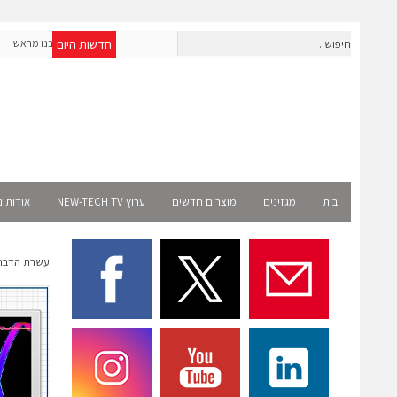
חדשות היום
חברת IAIG גייסה 6 מיליון דולר להקמת חברות תוכנה שנבנו מראש
לעידן ה-AI
t
בית
מגזינים
מוצרים חדשים
ערוץ NEW-TECH TV
אודותינ
עשרת הדברים הע