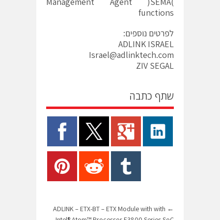
Management Agent )SEMA(
functions
לפרטים נוספים:
ADLINK ISRAEL
Israel@adlinktech.com
ZIV SEGAL
שתף כתבה
ADLINK – ETX-BT – ETX Module with with
←
Intel® Atom™ Processor E3800 Series SoC