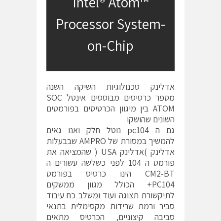
Intel® Atom™
Processor System-
on-Chip
אדלינק טכנולוגיות השיקה השנה
מספר כרטיסים מבוססים אינטל SOC
ATOM בין מיגוון הכרטיסים בפורמטים
השונים שהושקו
גם ה pc104 נוטל חלק ואנו גאים
להמשיך במסורת של AMPRO שבבעלות
אדלינק )אדלינק USA ( שהמציאה את
פורמט ה 104 לפני כשלשה עשורים ה
CM2-BT הינו כרטיס בפורמט
PC104+ הכולל מגוון ממשקים
לתיקשורת תצוגה ועוד ומשלב כח עיבוד
סביר ורמת שרידות מקסימלית בתנאי
סביבה קיצוניים, הכרטיס מתאים