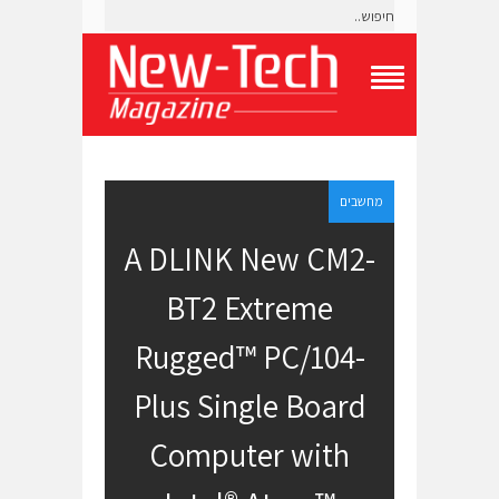
T
o
g
g
l
e
מחשבים
N
a
A DLINK New CM2-
v
i
BT2 Extreme
g
a
t
Rugged™ PC/104-
i
o
Plus Single Board
n
M
e
Computer with
n
u