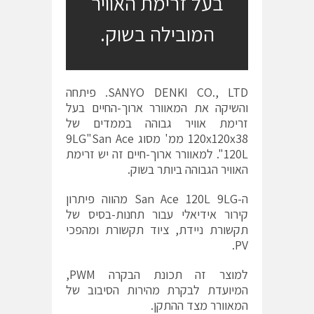
בעל זרימת האוויר
המובילה בשוק.
SANYO DENKI CO., LTD. פיתחה
והשיקה את המאוורר ארוך-החיים בעל
זרימת אוויר גבוהה בממדים של
120x120x38 ממ' מסוג 9LG"San Ace
120L". למאוורר ארוך-חיים זה יש זרימת
האוויר הגבוהה ביותר בשוק.
ה-San Ace 120L 9LG מהווה פיתרון
קירור אידיאלי עבור תחנות-בסיס של
תקשורת ניידת, ציוד תקשורת ומהפכי
PV.
למוצר זה תכונת הבקרה PWM,
המיועדת לבקרת מהירות הסיבוב של
המאוורר מצד ההתקן.