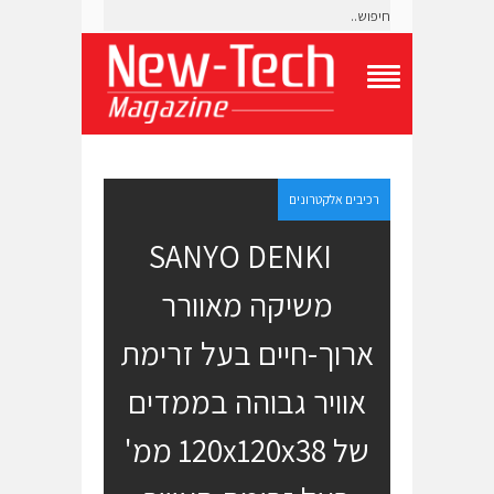
T
o
g
g
l
e
רכיבים אלקטרונים
N
a
SANYO DENKI
v
i
משיקה מאוורר
g
a
t
ארוך-חיים בעל זרימת
i
o
אוויר גבוהה בממדים
n
M
e
של 120x120x38 ממ'
n
u