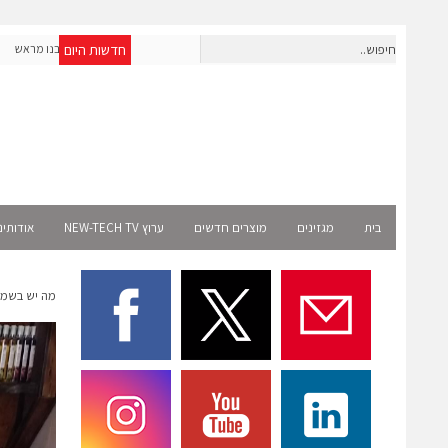
חדשות היום
חברת IAIG גייסה 6 מיליון דולר להקמת חברות תוכנה שנבנו מראש
לעידן ה-AI
ect
בית
מגזינים
מוצרים חדשים
ערוץ NEW-TECH TV
אודותינ
מה יש בשמן 