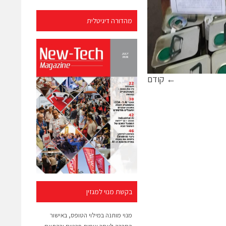
מהדורה דיגיטלית
← קודם
בקשת מנוי למגזין
מנוי מותנה במילוי הטופס, באישור