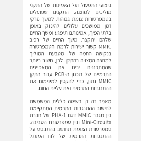
ביצועי התפעול ועל האמינות של התקני
מוליכים למחצה. התקנים שפועלים
בטמפרטורות צומת גבוהות למשך פרקי
זמן ממושכים עלולים להינזק באופן
בלתי הפיך, אמינותם תיפגע ומשך החיים
שלהם יתקצר. משך החיים של רכיב
MMIC קשור ישירות לרמת הטמפרטורה
בנקושה החמה של מטבעת המוליך
למחצה המצויה בהתקן. לכן, חשוב ביותר
שהמתכננים יבינו את המאפיינים
התרמיים של תכנון ה-PCB עבור התקן
MMIC נתון, כדי להקטין למינימום את
ההתנגדות התרמית ואת עליית החום.
מאמר זה דן בשיטה כללית המשמשת
לחישוב ההתנגדות התרמית המתקיימת
בין מגבר MMIC דגם PHA-1 של חברת
Mini-Circuits ובין טמפרטורת הסביבה.
טמפרטורת הצומת תחושב בהתבסס על
ההתנגדות התרמית של לוח המעגל