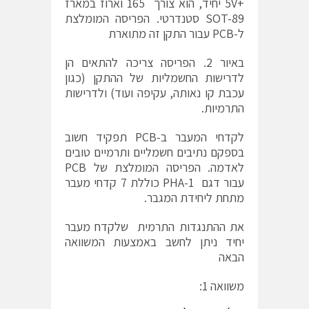
+5V יחיד, הוא צורך 165 וארוז במארז
SOT-89 סטנדרטי. הפריסה המומלצת
ל-PCB עבור התקן זה מתוארת
באיור 2. הפריסה צריכה להתאים הן
לדרישות החשמליות של ההתקן (כגון
עכבת קו נאותה, עקיפה ועוד) ולדרישות
התרמיות.
לקדחי המעבר ב-PCB תפקיד חשוב
בספקם נתיבים חשמליים ותרמיים טובים
לאדמה. הפריסה המומלצת של PCB
עבור דגם PHA-1 כוללת 7 קדחי מעבר
מתחת ליחידת המגבר.
את ההתנגדות התרמית שלקדח מעבר
יחיד ניתן לחשב באמצעות המשוואה
הבאה
משוואה 1: