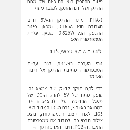
פיזור ההספק הוא התוצאה של מתח
ההתקן ושל זרם ההתקן. למגבר מסוג
PHA-1, מתח ההתקן הוא5V וזרם
העבודה הוא 0.165A, ומכאן פיזור
ההספק הוא 0.825W. מכאן, עליית
הטמפרטורה היא:
4.1°C/W x 0.825W = 3.4°C
זוהי הערכה ראשונית לגבי עליית
הטמפרטורה מתיבת ההתקן אל חיבור
האדמה.
כדי לתת תוקף לדיוקו של ממצא זה,
סופק מתח של 5V להדק ה-DC של
מעגל הבדיקה של (TB-545-1+),
כמתואר באיור 3, זרם ה-DC המדוד הוא
165. לאחר ייצוב הטמפרטורה, בוצע
צילום תרמי כדי למדוד את טמפרטורת
התיבה, ה-PCB, חיבור האדמה וגוף ה-