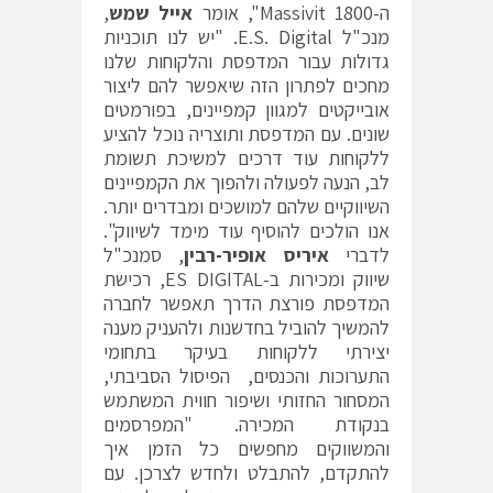
ה-Massivit 1800", אומר
אייל שמש
,
מנכ"ל E.S. Digital. "יש לנו תוכניות
גדולות עבור המדפסת והלקוחות שלנו
מחכים לפתרון הזה שיאפשר להם ליצור
אובייקטים למגוון קמפיינים, בפורמטים
שונים. עם המדפסת ותוצריה נוכל להציע
ללקוחות עוד דרכים למשיכת תשומת
לב, הנעה לפעולה ולהפוך את הקמפיינים
השיווקיים שלהם למושכים ומבדרים יותר.
אנו הולכים להוסיף עוד מימד לשיווק".
לדברי
איריס אופיר-רבין
, סמנכ"ל
שיווק ומכירות ב-ES DIGITAL, רכישת
המדפסת פורצת הדרך תאפשר לחברה
להמשיך להוביל בחדשנות ולהעניק מענה
יצירתי ללקוחות בעיקר בתחומי
התערוכות והכנסים, הפיסול הסביבתי,
המסחור החזותי ושיפור חווית המשתמש
בנקודת המכירה. "המפרסמים
והמשווקים מחפשים כל הזמן איך
להתקדם, להתבלט ולחדש לצרכן. עם