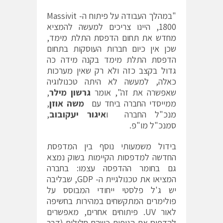
"במהלך העבודה על פיתוח ה- Massivit
1800, היינו צריכים למעשה להמציא
מחדש את תחום הדפסת התלת מימד,
שכן אין כיום חברות העוסקות בתחום
הדפסת התלת מימד בקנה מידה כה
גדול בקצב כזה ולא רק שאין מערכות
כאלה, למעשה לא היתה טכנולוגיה
שאפשרה את זה", אומר
גרשון מילר
,
ממייסדי החברה ביחד עם
משה אוזן
,
מנכ"ל החברה ו
איגור יעקובוב
,
סמנכ"ל מו"פ.
בידול משמעותי נוסף בין המדפסת
החדשה למדפסות הקיימות בשוק נמצא
גם בחומר ההדפסה עצמו: בחברה
המציאו את טכנולגיית ה- GDP, שבליבה
יש ג'ל פלסטי ייחודי המבוסס על
פולימרים המתקשחים במהירות בחשיפה
לאור UV. פיתוחים אחרים, מאפשרים
להדפיס את הגופים כשהם חלולים (דבר