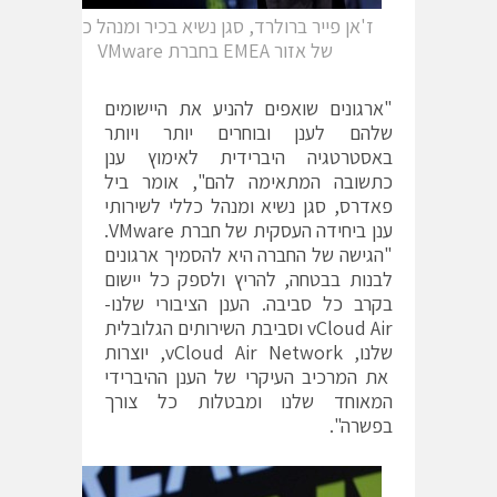
ז'אן פייר ברולרד, סגן נשיא בכיר ומנהל כללי
של אזור EMEA בחברת VMware
"ארגונים שואפים להניע את היישומים
שלהם לענן ובוחרים יותר ויותר
באסטרטגיה היברידית לאימוץ ענן
כתשובה המתאימה להם", אומר ביל
פאדרס, סגן נשיא ומנהל כללי לשירותי
ענן ביחידה העסקית של חברת VMware.
"הגישה של החברה היא להסמיך ארגונים
לבנות בבטחה, להריץ ולספק כל יישום
בקרב כל סביבה. הענן הציבורי שלנו-
vCloud Air וסביבת השירותים הגלובלית
שלנו, vCloud Air Network, יוצרות
את המרכיב העיקרי של הענן ההיברידי
המאוחד שלנו ומבטלות כל צורך
בפשרה".