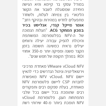
במודל עסקי בר קיימא והיא הגישה
היחידה שמסוגלת לשבור את הקשר
הלינארי בין צמיחה לעלות, ולשחרר
מתפעלים לחדש במהירות ובהיקף רחב"
אומר מייקל קנדי, אנליסט בכיר
במכון המחקר
ACG
. "העלות הנמוכה
של ה-NFV בפלטפורמה המשותפת
והיכולת להפיק עבודה יעילה ורווחים
יעילים נראית כמשיגה תשומה בזמן
הקצר משנה ומפיקה יותר מ-350 אחוזי
ROI במהלך תקופה של חמש שנים".
VMware vCloud NFV מאחדת מרכיבי
וירטואליזציה וניהול הנדרשים כדי להאיץ
יישום NFV vCloud. NFV מאפשרת
לחברות CSP ליישם פלטפורמת NFV
מאוחדת, בעלת ספקים רבים ותפקודים
רבים שתומכת בכל יישום בכל שלבי
התפתחות הענן. פלטפורמת vCloud
NFV תומכת ביותר מ-40 שירותי רשת