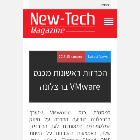
T
o
g
g
l
e
Latest News
- אוקטובר 15, 2015
N
a
הכרזות ראשונות מכנס
v
i
VMware ברצלונה
g
a
t
i
o
במסגרת כנס VMworld שנערך
n
M
בברצלונה הודיעה החברה על חיזוק
e
הפלטפורמה המאוחדת לענן ההיברידי
n
שלה, באמצעות ההכרזות על זמינות
u
Google Cloud DNS, יכולות ניטור