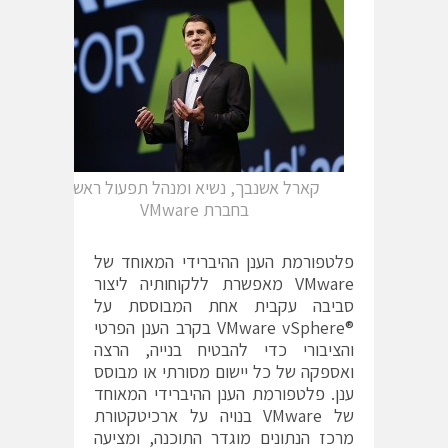
קארל אשנבך, נשיא ומנהל תפעול ראשי
בחברת VMware
פלטפורמת הענן ההיברידי המאוחד של
VMware מאפשרת ללקוחותיה ליצור
סביבה עקבית אחת המבוססת על
®VMware vSphere בקרב הענן הפרטי
והציבורי כדי להבטיח בנייה, הרצה
ואספקה של כל יישום מסורתי או מבוסס
ענן. פלטפורמת הענן ההיברידי המאוחד
של VMware בנויה על ארכיטקטורת
מרכז הנתונים מוגדר התוכנה, ומציעה