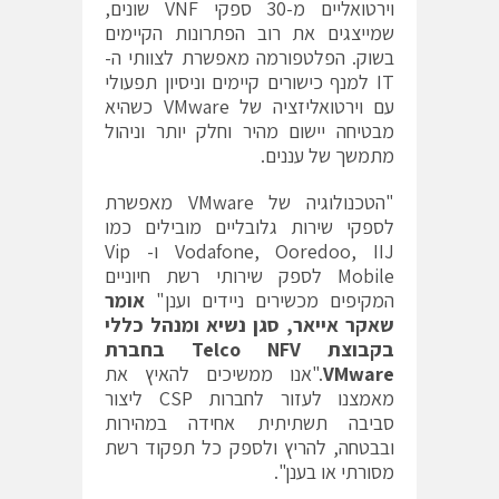
וירטואליים מ-30 ספקי VNF שונים,
שמייצגים את רוב הפתרונות הקיימים
בשוק. הפלטפורמה מאפשרת לצוותי ה-
IT למנף כישורים קיימים וניסיון תפעולי
עם וירטואליזציה של VMware כשהיא
מבטיחה יישום מהיר וחלק יותר וניהול
מתמשך של עננים.
"הטכנולוגיה של VMware מאפשרת
לספקי שירות גלובליים מובילים כמו
Vodafone, Ooredoo, IIJ ו- Vip
Mobile לספק שירותי רשת חיוניים
המקיפים מכשירים ניידים וענן"
אומר
שאקר אייאר, סגן נשיא ומנהל כללי
בקבוצת
Telco NFV
בחברת
VMware
."אנו ממשיכים להאיץ את
מאמצנו לעזור לחברות CSP ליצור
סביבה תשתיתית אחידה במהירות
ובבטחה, להריץ ולספק כל תפקוד רשת
מסורתי או בענן".