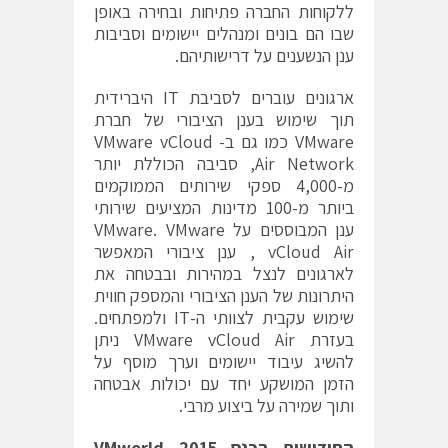
ללקוחות החברה פתיחות ובחירה באופן
שבו הם בונים ומנהלים יישומים וסביבות
ענן הנשענים על דרישותיהם.
ארגונים עוברים לסביבת IT היברידית
תוך שימוש בענן הציבורי של חברת
VMware כמו גם ב- VMware vCloud
Air Network, סביבה הכוללת יותר
מ-4,000 ספקי שירותים הממוקמים
ביותר מ-100 מדינות המציעים שירותי
ענן המבוססים על VMware. VMware
vCloud Air , ענן ציבורי המאפשר
לארגונים לנצל במהירות ובבטחה את
היתרונות של הענן הציבורי והמספק חווית
שימוש עקבית לצוותי ה-IT ולמפתחים.
בעזרת VMware vCloud Air ניתן
להשיג עיבוד יישומים וערך מוסף על
הזמן המושקע יחד עם יכולות אבטחה
ותוך שמירה על ביצוע מרבי.
החידושים
בכנס
VMworld 2015