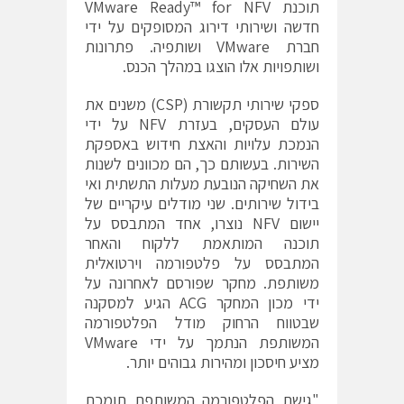
תוכנת VMware Ready™ for NFV
חדשה ושירותי דירוג המסופקים על ידי
חברת VMware ושותפיה. פתרונות
ושותפויות אלו הוצגו במהלך הכנס.
ספקי שירותי תקשורת (CSP) משנים את
עולם העסקים, בעזרת NFV על ידי
הנמכת עלויות והאצת חידוש באספקת
השירות. בעשותם כך, הם מכוונים לשנות
את השחיקה הנובעת מעלות התשתית ואי
בידול שירותים. שני מודלים עיקריים של
יישום NFV נוצרו, אחד המתבסס על
תוכנה המותאמת ללקוח והאחר
המתבסס על פלטפורמה וירטואלית
משותפת. מחקר שפורסם לאחרונה על
ידי מכון המחקר ACG הגיע למסקנה
שבטווח הרחוק מודל הפלטפורמה
המשותפת הנתמך על ידי VMware
מציע חיסכון ומהירות גבוהים יותר.
"גישת הפלטפורמה המשותפת תומכת